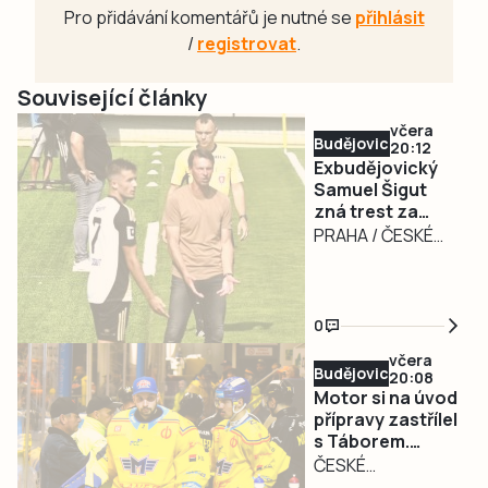
Pro přidávání komentářů je nutné se
přihlásit
/
registrovat
.
Související články
včera
Budějovicko
20:12
Exbudějovický
Samuel Šigut
zná trest za
úplatkářskou
PRAHA / ČESKÉ
aféru. Nezahraje
BUDĚJOVICE – Měl
si 16 měsíců
nakročeno k velké
kariéře, dneska už
0
měl být hráčem
včera
Slavie Praha,
Budějovicko
20:08
místo toho si
Motor si na úvod
dlouho nezahraje.
přípravy zastřílel
s Táborem.
Fotbalový záložník
Dvakrát mířil
ČESKÉ
Samuel Šigut,
přesně Lotyš