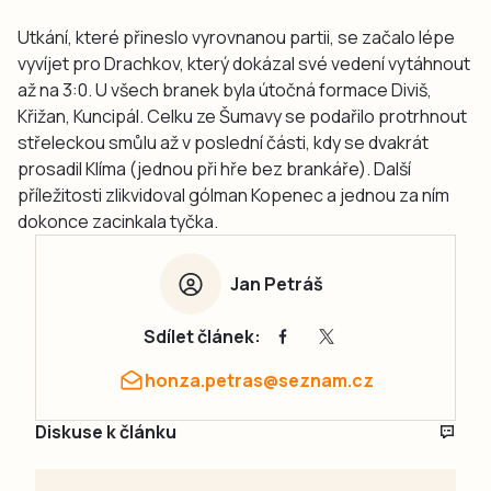
Utkání, které přineslo vyrovnanou partii, se začalo lépe
vyvíjet pro Drachkov, který dokázal své vedení vytáhnout
až na 3:0. U všech branek byla útočná formace Diviš,
Křižan, Kuncipál. Celku ze Šumavy se podařilo protrhnout
střeleckou smůlu až v poslední části, kdy se dvakrát
prosadil Klíma (jednou při hře bez brankáře). Další
příležitosti zlikvidoval gólman Kopenec a jednou za ním
dokonce zacinkala tyčka.
Jan Petráš
Sdílet článek:
honza.petras@seznam.cz
Diskuse k článku