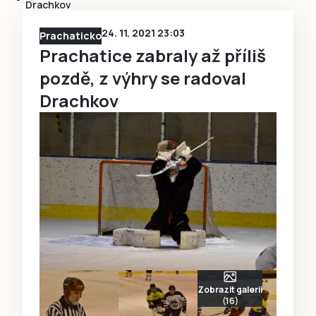
Drachkov
24. 11. 2021 23:03
Prachaticko
Prachatice zabraly až příliš
pozdě, z výhry se radoval
Drachkov
Zobrazit galerii
(16)