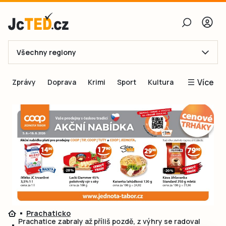
Všechny regiony
E-mail
Více
Zprávy
Doprava
Krimi
Sport
Kultura
Heslo
Blogy
Obnovit heslo
Inspirace
Čtenáři píší
Přihlásit se
Speciální přílohy
Přihlásit se přes Facebook
Inzerce
Ještě nemám účet, chci se
Registrovat
Prachaticko
Prachatice zabraly až příliš pozdě, z výhry se radoval