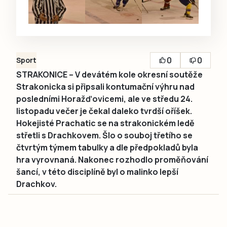
0
0
Sport
STRAKONICE – V devátém kole okresní soutěže
Strakonicka si připsali kontumační výhru nad
posledními Horažďovicemi, ale ve středu 24.
listopadu večer je čekal daleko tvrdší oříšek.
Hokejisté Prachatic se na strakonickém ledě
střetli s Drachkovem. Šlo o souboj třetího se
čtvrtým týmem tabulky a dle předpokladů byla
hra vyrovnaná. Nakonec rozhodlo proměňování
šancí, v této disciplíně byl o malinko lepší
Drachkov.