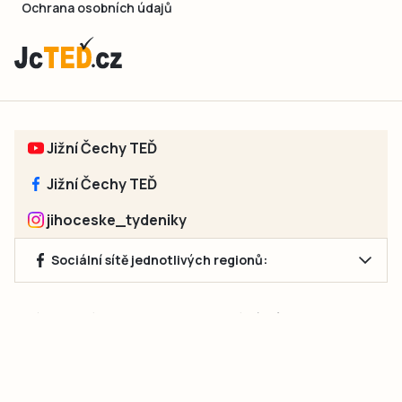
Ochrana osobních údajů
Jižní Čechy TEĎ
Jižní Čechy TEĎ
jihoceske_tydeniky
Sociální sítě jednotlivých regionů:
Jakékoliv užití obsahu, včetně převzetí článků, je bez souhlasu
společnosti Jihočeské týdeníky s.r.o. zakázáno. Souhlas lze
získat na e-mailu:
neumann@jihocesketydeniky.cz
.
2026 © Copyright Jihočeské týdeníky s.r.o.