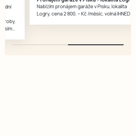
rozhovoru
Nabízím pronájem garáže v Pisku, lokalita
popisuje cestu za
Logry, cena 2 800, – Kč /měsíc, volná IHNED
svým snem,
náročný přijímací…