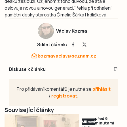
desku zaslouží. Už jenom z toho důvodu, že stále
oslovuje novou a novou generaci,“
řekla při odhalení
pamětní desky starostka Čimelic Šárka Hrdličková.
Václav Kozma
Sdílet článek:
kozmavaclav@seznam.cz
Diskuse k článku
Pro přidávání komentářů je nutné se
přihlásit
/
registrovat
.
Související články
před 6
Milevsko
minutami