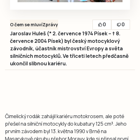
0
0
O čem se mluví
Zprávy
Jaroslav Huleš (* 2. července 1974 Písek – † 8.
července 2004 Písek) byl český motocyklový
závodník, účastník mistrovství Evropy a světa
silničních motocyklů. Ve třiceti letech předčasně
ukončil slibnou kariéru.
Čimelický rodák zahájil kariéru motokrosem, ale poté
přešel na silniční motocykly do kubatury 125 cm³. Jeho
prvním závodem byl 13. května 1990 v Brně na
Masarykově okruhu přebor Moravy, kde si připsal první