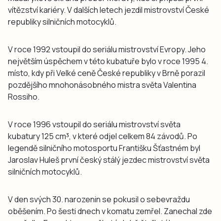
vítězství kariéry. V dalších letech jezdil mistrovství České
republiky silničních motocyklů.
V roce 1992 vstoupil do seriálu mistrovství Evropy. Jeho
největším úspěchem v této kubatuře bylo v roce 1995 4.
místo, kdy při Velké ceně České republiky v Brně porazil
pozdějšího mnohonásobného mistra světa Valentina
Rossiho.
V roce 1996 vstoupil do seriálu mistrovství světa
kubatury 125 cm³, v které odjel celkem 84 závodů. Po
legendě silničního motosportu Františku Šťastném byl
Jaroslav Huleš první český stálý jezdec mistrovství světa
silničních motocyklů.
V den svých 30. narozenin se pokusil o sebevraždu
oběšením. Po šesti dnech v komatu zemřel. Zanechal zde