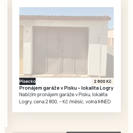
Dynamo České
fotbalová utkání.
Budějovice, a.s.
Nabízená cena
vychází ze
znaleckého
posudku a činí 32
550 000 korun.
Posudek kraj
nechal zpracovat,
aby získal
nezávislé ocenění
Písecko
2 800 Kč
klubu a jeho…
Pronájem garáže v Pisku – lokalita Logry
Nabízím pronájem garáže v Pisku, lokalita
Logry, cena 2 800, – Kč /měsíc, volná IHNED