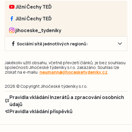
Jižní Čechy TEĎ
Jižní Čechy TEĎ
jihoceske_tydeniky
Sociální sítě jednotlivých regionů:
Jakékoliv užití obsahu, včetně převzetí článků, je bez souhlasu
společnosti Jihočeské týdeníky s.r.o. zakázáno. Souhlas lze
získat na e-mailu:
neumann@jihocesketydeniky.cz
.
2026 © Copyright Jihočeské týdeníky s.r.o.
Pravidla vkládání Inzerátů a zpracování osobních
údajů
Pravidla vkládání příspěvků