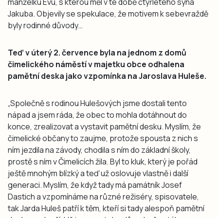
manželku Evu, s kterou měl v té době čtyřletého syna
Jakuba. Objevily se spekulace, že motivem k sebevraždě
byly rodinné důvody…
Teď v úterý 2. července byla na jednom z domů
čimelického náměstí v majetku obce odhalena
pamětní deska jako vzpomínka na Jaroslava Huleše.
„Společně s rodinou Hulešových jsme dostali tento
nápad a jsem ráda, že obec to mohla dotáhnout do
konce, zrealizovat a vystavit pamětní desku. Myslím, že
čimelické občany to zaujme, protože spousta z nich s
ním jezdila na závody, chodila s ním do základní školy,
prostě s ním v Čimelicích žila. Byl to kluk, který je pořád
ještě mnohým blízký a teď už oslovuje vlastně i další
generaci. Myslím, že když tady má památník Josef
Dastich a vzpomínáme na různé režiséry, spisovatele,
tak Jarda Huleš patří k těm, kteří si tady alespoň pamětní