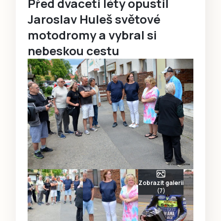
Před dvaceti léty opustil
Jaroslav Huleš světové
motodromy a vybral si
nebeskou cestu
Zobrazit galerii
(7)