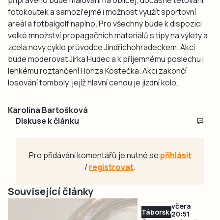
fotokoutek a samozřejmě i možnost využít sportovní
areál a fotbalgolf naplno. Pro všechny bude k dispozici
velké množství propagačních materiálů s tipy na výlety a
zcela nový cyklo průvodce Jindřichohradeckem. Akci
bude moderovat Jirka Hudec a k příjemnému poslechu i
lehkému roztančení Honza Kostečka. Akci zakončí
losování tomboly, jejíž hlavní cenou je jízdní kolo.
Karolína Bartošková
Diskuse k článku
Pro přidávání komentářů je nutné se
přihlásit
/
registrovat
.
Související články
včera
Táborsko
20:51