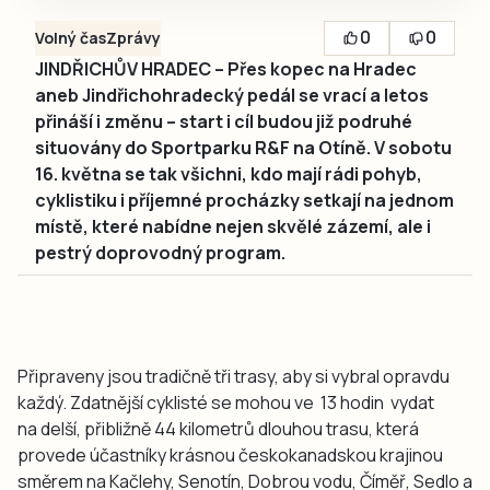
0
0
Volný čas
Zprávy
JINDŘICHŮV HRADEC – Přes kopec na Hradec
aneb Jindřichohradecký pedál se vrací a letos
přináší i změnu – start i cíl budou již podruhé
situovány do Sportparku R&F na Otíně. V sobotu
16. května se tak všichni, kdo mají rádi pohyb,
cyklistiku i příjemné procházky setkají na jednom
místě, které nabídne nejen skvělé zázemí, ale i
pestrý doprovodný program.
Připraveny jsou tradičně tři trasy, aby si vybral opravdu
každý. Zdatnější cyklisté se mohou ve 13 hodin vydat
na delší, přibližně 44 kilometrů dlouhou trasu, která
provede účastníky krásnou českokanadskou krajinou
směrem na Kačlehy, Senotín, Dobrou vodu, Číměř, Sedlo a