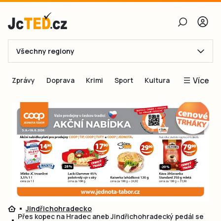
Všechny regiony
E-mail
Více
Zprávy
Doprava
Krimi
Sport
Kultura
Heslo
Blogy
Obnovit heslo
Inspirace
Čtenáři píší
Přihlásit se
Speciální přílohy
Přihlásit se přes Facebook
Inzerce
Ještě nemám účet, chci se
Registrovat
Jindřichohradecko
Přes kopec na Hradec aneb Jindřichohradecký pedál se