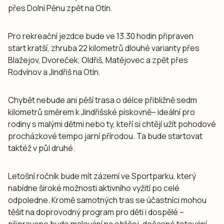
přes Dolní Pěnu zpět na Otín.
Pro rekreační jezdce bude ve 13.30 hodin připraven
start kratší, zhruba 22 kilometrů dlouhé varianty přes
Blažejov, Dvoreček, Oldřiš, Matějovec a zpět přes
Rodvínov a Jindřiš na Otín.
Chybět nebude ani pěší trasa o délce přibližně sedm
kilometrů směrem k Jindřišské pískovně– ideální pro
rodiny s malými dětmi nebo ty, kteří si chtějí užít pohodové
procházkové tempo jarní přírodou. Ta bude startovat
taktéž v půl druhé.
Letošní ročník bude mít zázemí ve Sportparku, který
nabídne široké možnosti aktivního vyžití po celé
odpoledne. Kromě samotných tras se účastníci mohou
těšit na doprovodný program pro děti i dospělé –
připraveno bude malování na obličej, dočasné tetování,