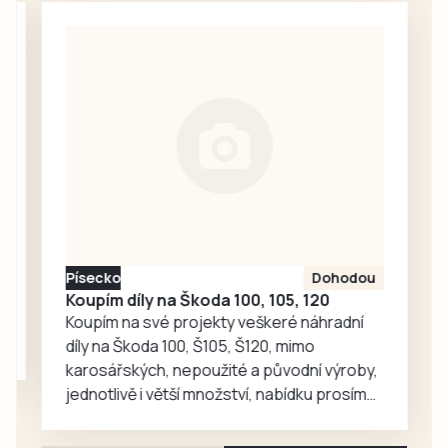
setkávání,
službou v
odpočinek i
Milevsku, kam za
společné aktivity.
seniory znovu
zavítaly děti z
dětské skupiny
Jesličky Milísek.
Děti přinášejí do
života seniorů
radost, ti jim na
oplátku vyprávějí
zajímavé příběhy.
Písecko
Dohodou
Koupím díly na Škoda 100, 105, 120
Koupím na své projekty veškeré náhradní
díly na Škoda 100, Š105, Š120, mimo
karosářských, nepoužité a původní výroby,
jednotlivě i větší množství, nabídku prosím
pouze na e-mail: svorpi@seznam.cz.