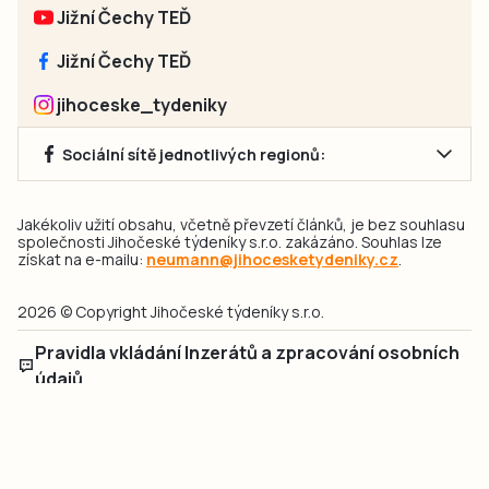
Jižní Čechy TEĎ
Jižní Čechy TEĎ
jihoceske_tydeniky
Sociální sítě jednotlivých regionů:
Jakékoliv užití obsahu, včetně převzetí článků, je bez souhlasu
společnosti Jihočeské týdeníky s.r.o. zakázáno. Souhlas lze
získat na e-mailu:
neumann@jihocesketydeniky.cz
.
2026 © Copyright Jihočeské týdeníky s.r.o.
Pravidla vkládání Inzerátů a zpracování osobních
údajů
Pravidla vkládání příspěvků
Hlavním cílem projektu „Nový vizuál webových stránek pro Jihočeské