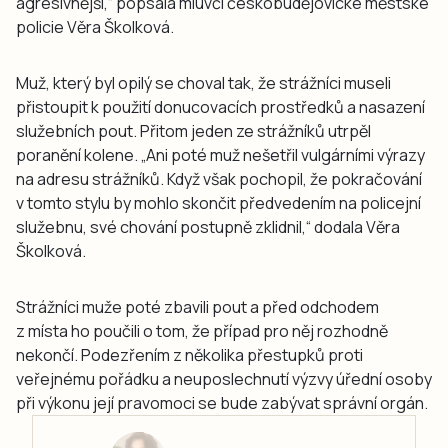
agresivnější,“ popsala mluvčí českobudějovické městské
policie Věra Školková.
Muž, který byl opilý se choval tak, že strážníci museli
přistoupit k použití donucovacích prostředků a nasazení
služebních pout. Přitom jeden ze strážníků utrpěl
poranění kolene. „Ani poté muž nešetřil vulgárními výrazy
na adresu strážníků. Když však pochopil, že pokračování
v tomto stylu by mohlo skončit předvedením na policejní
služebnu, své chování postupně zklidnil,“ dodala Věra
Školková.
Strážníci muže poté zbavili pout a před odchodem
z místa ho poučili o tom, že případ pro něj rozhodně
nekončí. Podezřením z několika přestupků proti
veřejnému pořádku a neuposlechnutí výzvy úřední osoby
při výkonu její pravomoci se bude zabývat správní orgán.