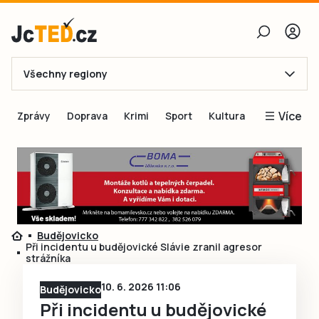
Všechny regiony
E-mail
Více
Zprávy
Doprava
Krimi
Sport
Kultura
Heslo
Blogy
Obnovit heslo
Inspirace
Čtenáři píší
Přihlásit se
Speciální přílohy
Budějovicko
Přihlásit se přes Facebook
Inzerce
Při incidentu u budějovické Slávie zranil agresor
strážníka
Ještě nemám účet, chci se
Registrovat
10. 6. 2026 11:06
Budějovicko
Při incidentu u budějovické