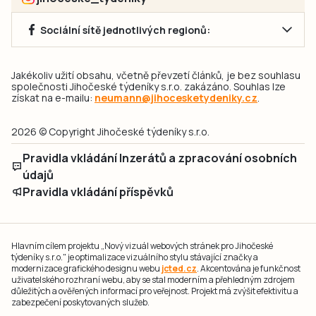
Sociální sítě jednotlivých regionů:
Jakékoliv užití obsahu, včetně převzetí článků, je bez souhlasu
společnosti Jihočeské týdeníky s.r.o. zakázáno. Souhlas lze
získat na e-mailu:
neumann@jihocesketydeniky.cz
.
2026 © Copyright Jihočeské týdeníky s.r.o.
Pravidla vkládání Inzerátů a zpracování osobních
údajů
Pravidla vkládání příspěvků
Hlavním cílem projektu „Nový vizuál webových stránek pro Jihočeské
týdeníky s.r.o." je optimalizace vizuálního stylu stávající značky a
modernizace grafického designu webu
jcted.cz
. Akcentována je funkčnost
uživatelského rozhraní webu, aby se stal moderním a přehledným zdrojem
důležitých a ověřených informací pro veřejnost. Projekt má zvýšit efektivitu a
zabezpečení poskytovaných služeb.