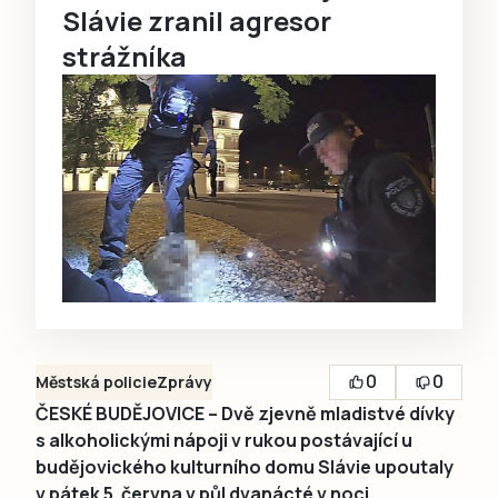
Slávie zranil agresor
strážníka
0
0
Městská policie
Zprávy
ČESKÉ BUDĚJOVICE – Dvě zjevně mladistvé dívky
s alkoholickými nápoji v rukou postávající u
budějovického kulturního domu Slávie upoutaly
v pátek 5. června v půl dvanácté v noci