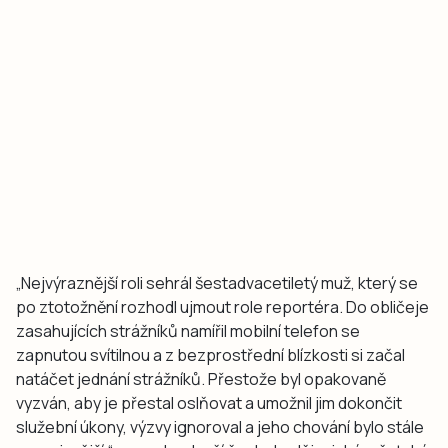
„Nejvýraznější roli sehrál šestadvacetiletý muž, který se
po ztotožnění rozhodl ujmout role reportéra. Do obličeje
zasahujících strážníků namířil mobilní telefon se
zapnutou svítilnou a z bezprostřední blízkosti si začal
natáčet jednání strážníků. Přestože byl opakovaně
vyzván, aby je přestal oslňovat a umožnil jim dokončit
služební úkony, výzvy ignoroval a jeho chování bylo stále