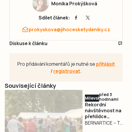
Monika Prokýšková
Sdílet článek:
prokyskova@jihocesketydeniky.cz
Diskuse k článku
Pro přidávání komentářů je nutné se
přihlásit
/
registrovat
.
Související články
před 3
Milevsko
hodinami
Rekordní
návštěvnost na
přehlídce
dechovek v
BERNARTICE – To
Bernarticích. Na
organizátoři