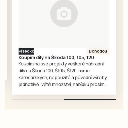
a organizátoři,
zmizela návštěvní
kniha, do níž po
celý den
zapisovali své
vzkazy a kresby
účastníci pochodu
Písecko
Dohodou
i…
Koupím díly na Škoda 100, 105, 120
Koupím na své projekty veškeré náhradní
díly na Škoda 100, Š105, Š120, mimo
karosářských, nepoužité a původní výroby,
jednotlivě i větší množství, nabídku prosím
pouze na e-mail: svorpi@seznam.cz.