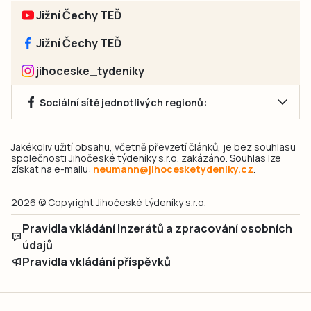
Jižní Čechy TEĎ
Jižní Čechy TEĎ
jihoceske_tydeniky
Sociální sítě jednotlivých regionů:
Jakékoliv užití obsahu, včetně převzetí článků, je bez souhlasu
společnosti Jihočeské týdeníky s.r.o. zakázáno. Souhlas lze
získat na e-mailu:
neumann@jihocesketydeniky.cz
.
2026 © Copyright Jihočeské týdeníky s.r.o.
Pravidla vkládání Inzerátů a zpracování osobních
údajů
Pravidla vkládání příspěvků