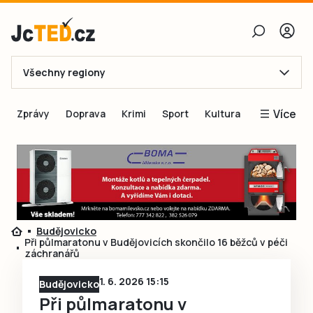
Všechny regiony
E-mail
Více
Zprávy
Doprava
Krimi
Sport
Kultura
Heslo
Blogy
Obnovit heslo
Inspirace
Čtenáři píší
Přihlásit se
Speciální přílohy
Budějovicko
Přihlásit se přes Facebook
Inzerce
Při půlmaratonu v Budějovicích skončilo 16 běžců v péči
záchranářů
Ještě nemám účet, chci se
Registrovat
1. 6. 2026 15:15
Budějovicko
Při půlmaratonu v