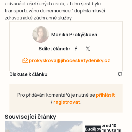
o dvanáct ošetřených osob, z toho šest bylo
transportováno do nemocnice,“ doplnila mluvčí
zdravotnické záchranné služby.
Monika Prokýšková
Sdílet článek:
prokyskova@jihocesketydeniky.cz
Diskuse k článku
Pro přidávání komentářů je nutné se
přihlásit
/
registrovat
.
Související články
před 10
Budějovicko
minutami