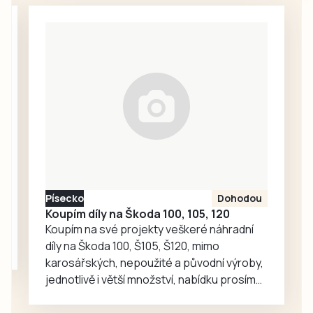
povahy, kterým
22. ročníku
dočasně omezuje
Údolských
odběr
slavností a…
povrchových vod
z vodních toků na
území ORP
Strakonice.
Nařízení platí s
účinností od 8.
srpna informovala
tisková mluvčí
města Markéta
Písecko
Dohodou
Bučoková.
Koupím díly na Škoda 100, 105, 120
Koupím na své projekty veškeré náhradní
díly na Škoda 100, Š105, Š120, mimo
karosářských, nepoužité a původní výroby,
jednotlivě i větší množství, nabídku prosím
pouze na e-mail: svorpi@seznam.cz.