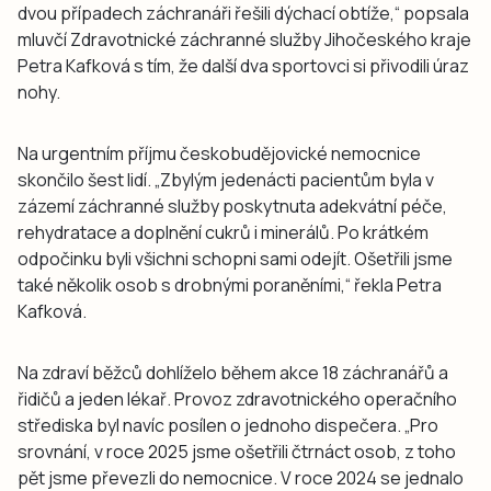
dvou případech záchranáři řešili dýchací obtíže,“ popsala
mluvčí Zdravotnické záchranné služby Jihočeského kraje
Petra Kafková s tím, že další dva sportovci si přivodili úraz
nohy.
Na urgentním příjmu českobudějovické nemocnice
skončilo šest lidí. „Zbylým jedenácti pacientům byla v
zázemí záchranné služby poskytnuta adekvátní péče,
rehydratace a doplnění cukrů i minerálů. Po krátkém
odpočinku byli všichni schopni sami odejít. Ošetřili jsme
také několik osob s drobnými poraněními,“ řekla Petra
Kafková.
Na zdraví běžců dohlíželo během akce 18 záchranářů a
řidičů a jeden lékař. Provoz zdravotnického operačního
střediska byl navíc posílen o jednoho dispečera. „Pro
srovnání, v roce 2025 jsme ošetřili čtrnáct osob, z toho
pět jsme převezli do nemocnice. V roce 2024 se jednalo