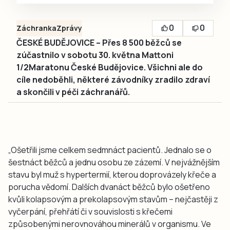
0
0
Záchranka
Zprávy
ČESKÉ BUDĚJOVICE – Přes 8 500 běžců se
zúčastnilo v sobotu 30. května Mattoni
1/2Maratonu České Budějovice. Všichni ale do
cíle nedoběhli, některé závodníky zradilo zdraví
a skončili v péči záchranářů.
„Ošetřili jsme celkem sedmnáct pacientů. Jednalo se o
šestnáct běžců a jednu osobu ze zázemí. V nejvážnějším
stavu byl muž s hypertermií, kterou doprovázely křeče a
porucha vědomí. Dalších dvanáct běžců bylo ošetřeno
kvůli kolapsovým a prekolapsovým stavům – nejčastěji z
vyčerpání, přehřátí či v souvislosti s křečemi
způsobenými nerovnováhou minerálů v organismu. Ve