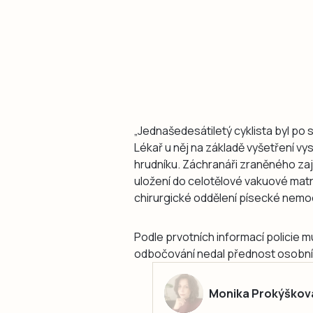
„Jednašedesátiletý cyklista byl po 
Lékař u něj na základě vyšetření vys
hrudníku. Záchranáři zraněného zajis
uložení do celotělové vakuové mat
chirurgické oddělení písecké nemoc
Podle prvotních informací policie 
odbočování nedal přednost osobním
Monika Prokýškov