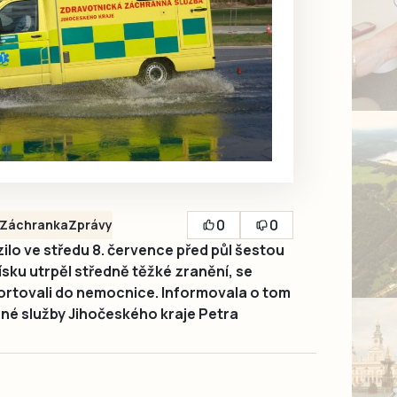
0
0
Záchranka
Zprávy
zilo ve středu 8. července před půl šestou
Písku utrpěl středně těžké zranění, se
ortovali do nemocnice. Informovala o tom
né služby Jihočeského kraje Petra