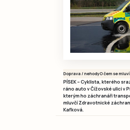
Doprava / nehody
O čem se mluví
PÍSEK – Cyklista, kterého sra
ráno auto v Čížovské ulici v 
kterým ho záchranáři transp
mluvčí Zdravotnické záchran
Kafková.