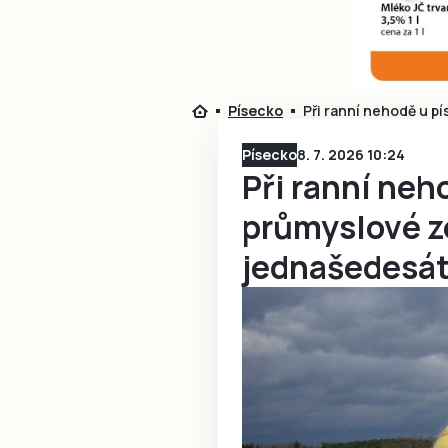
Písecko
Při ranní nehodě u p
Písecko
8. 7. 2026 10:24
Při ranní neh
průmyslové zó
jednašedesáti