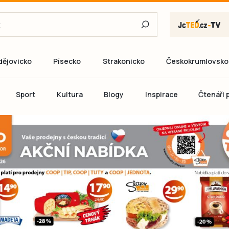
dějovicko
Písecko
Strakonicko
Českokrumlovsko
E-mail
Sport
Kultura
Blogy
Inspirace
Čtenáři p
Heslo
P
Přihlás
Ještě nemám ú