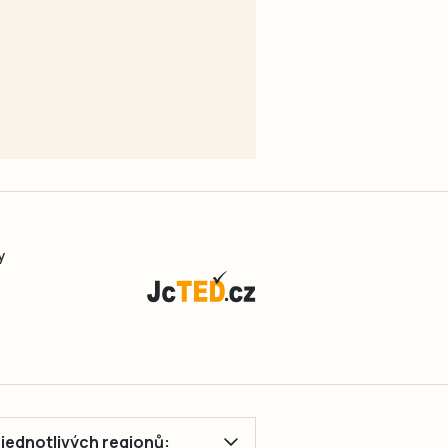
y
ě jednotlivých regionů: