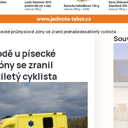
ísecké průmyslové zóny se zranil jednašedesátiletý cyklista
Souv
odě u písecké
ny se zranil
letý cyklista