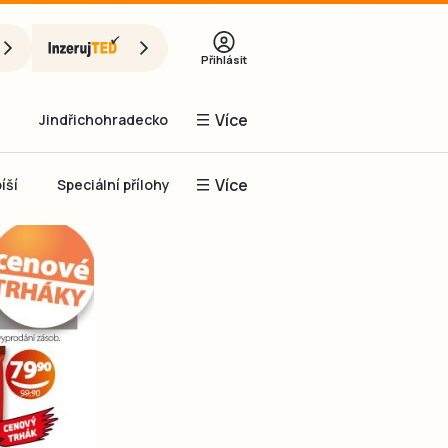
Přihlásit
Více
Jindřichohradecko
Více
íší
Speciální přílohy
Prachaticko
Inzerce
Obnovit heslo
řihlásit se
it se přes Facebook
čet, chci se
Registrovat