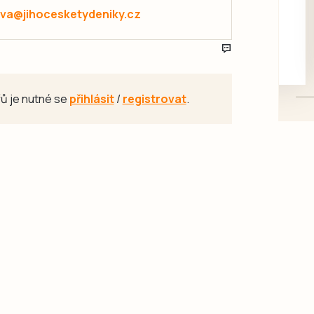
rukou kotě
va@jihocesketydeniky.cz
Daruji do dobrých rukou
kotě-kočka, odčervené,
mazlivé, ihned k odběru.
ů je nutné se
přihlásit
/
registrovat
.