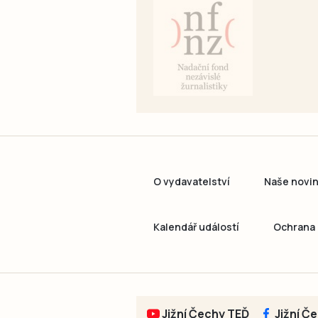
O vydavatelství
Naše novi
Kalendář událostí
Ochrana 
Jižní Čechy TEĎ
Jižní Č