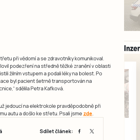
střetu při vědomí a se zdravotníky komunikoval.
lovil podezření na středně těžké zranění v oblasti
tili žilním vstupem a podali léky na bolest. Po
race byl pacient šetrně transportován na
nice,“ sdělila Petra Kafková.
muž jedoucí na elektrokole pravděpodobně při
u autu a došlo ke střetu. Psali jsme
zde
.
Milevsko
Zdarma / za odvoz
á
Sdílet článek:
Daruji do dobrých