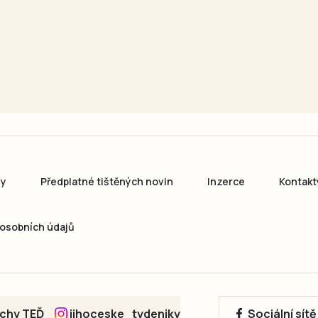
ny
Předplatné tištěných novin
Inzerce
Kontakt
osobních údajů
echy TEĎ
jihoceske_tydeniky
Sociální sít