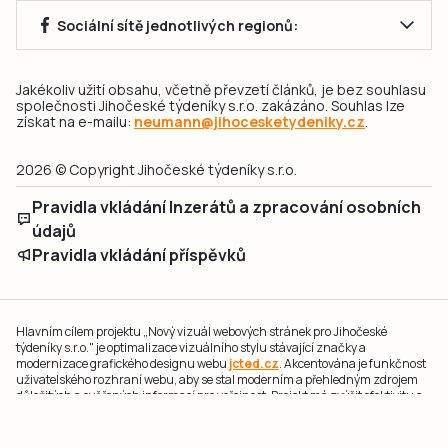
Sociální sítě jednotlivých regionů:
Jakékoliv užití obsahu, včetně převzetí článků, je bez souhlasu
společnosti Jihočeské týdeníky s.r.o. zakázáno. Souhlas lze
získat na e-mailu:
neumann@jihocesketydeniky.cz
.
2026 © Copyright Jihočeské týdeníky s.r.o.
Pravidla vkládání Inzerátů a zpracování osobních
údajů
Pravidla vkládání příspěvků
Hlavním cílem projektu „Nový vizuál webových stránek pro Jihočeské
týdeníky s.r.o." je optimalizace vizuálního stylu stávající značky a
modernizace grafického designu webu
jcted.cz
. Akcentována je funkčnost
uživatelského rozhraní webu, aby se stal moderním a přehledným zdrojem
důležitých a ověřených informací pro veřejnost. Projekt má zvýšit efektivitu a
zabezpečení poskytovaných služeb.