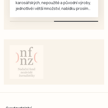
karosářských, nepoužité a původní výroby,
jednotlivě i větší množství, nabídku prosím
pouze na e-mail: svorpi@seznam.cz.
O vydavatelství