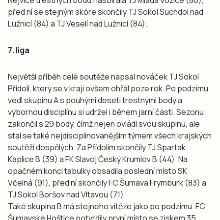
před ní se stejným skóre skončily TJ Sokol Suchdol nad
Lužnicí (84) a TJ Veselí nad Lužnicí (84).
7. liga
Největší příběh celé soutěže napsal nováček TJ Sokol
Přídolí, který se v kraji ovšem ohřál poze rok. Po podzimu
vedl skupinu A s pouhými deseti trestnými body a
výbornou disciplínu si udržel i během jarní části. Sezonu
zakončil s 29 body, čímž nejen ovládl svou skupinu, ale
stal se také nejdisciplinovanějším týmem všech krajských
soutěží dospělých. Za Přídolím skončily TJ Spartak
Kaplice B (39) a FK Slavoj Český Krumlov B (44). Na
opačném konci tabulky obsadila poslední místo SK
Včelná (91), před ní skončily FC Šumava Frymburk (83) a
TJ Sokol Boršov nad Vltavou (71).
Také skupina B má stejného vítěze jako po podzimu. FC
Šumavské Hoštice potvrdily první místo se ziskem 35