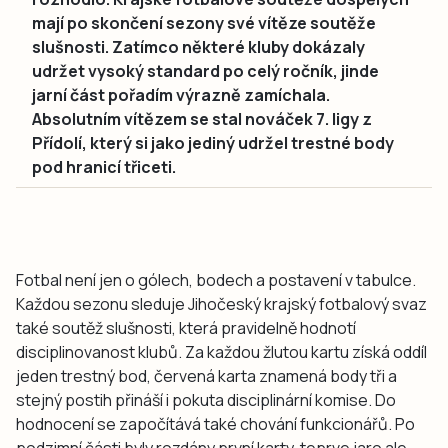
mají po skončení sezony své vítěze soutěže
slušnosti. Zatímco některé kluby dokázaly
udržet vysoký standard po celý ročník, jinde
jarní část pořadím výrazně zamíchala.
Absolutním vítězem se stal nováček 7. ligy z
Přídolí, který si jako jediný udržel trestné body
pod hranicí třiceti.
Fotbal není jen o gólech, bodech a postavení v tabulce.
Každou sezonu sleduje Jihočeský krajský fotbalový svaz
také soutěž slušnosti, která pravidelně hodnotí
disciplinovanost klubů. Za každou žlutou kartu získá oddíl
jeden trestný bod, červená karta znamená body tři a
stejný postih přináší i pokuta disciplinární komise. Do
hodnocení se započítává také chování funkcionářů. Po
podzimní části byly rozdány první karty, teprve jaro ale