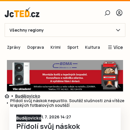
Všechny regiony
E-mail
Více
Zprávy
Doprava
Krimi
Sport
Kultura
Heslo
Blogy
Obnovit heslo
Inspirace
Čtenáři píší
Přihlásit se
Speciální přílohy
Budějovicko
Přihlásit se přes Facebook
Inzerce
Přídolí svůj náskok nepustilo. Soutěž slušnosti zná vítěze
krajských fotbalových soutěží
Ještě nemám účet, chci se
Registrovat
1. 7. 2026 14:27
Budějovicko
Přídolí svůj náskok