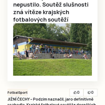
nepustilo. Soutěž slušnosti
zná vítěze krajských
fotbalových soutěží
0
0
Fotbal
Sport
JIŽNÍ ČECHY – Podzim naznačil, jaro definitivně
rozhodlo. Krajské fotbalové soutěže dospělých