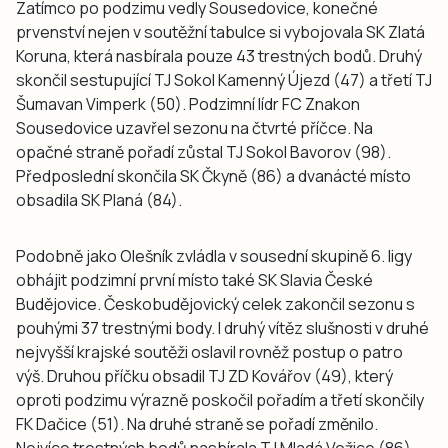
Zatímco po podzimu vedly Sousedovice, konečné
prvenství nejen v soutěžní tabulce si vybojovala SK Zlatá
Koruna, která nasbírala pouze 43 trestných bodů. Druhý
skončil sestupující TJ Sokol Kamenný Újezd (47) a třetí TJ
Šumavan Vimperk (50). Podzimní lídr FC Znakon
Sousedovice uzavřel sezonu na čtvrté příčce. Na
opačné straně pořadí zůstal TJ Sokol Bavorov (98).
Předposlední skončila SK Čkyně (86) a dvanácté místo
obsadila SK Planá (84).
Podobně jako Olešník zvládla v sousední skupině 6. ligy
obhájit podzimní první místo také SK Slavia České
Budějovice. Českobudějovický celek zakončil sezonu s
pouhými 37 trestnými body. I druhý vítěz slušnosti v druhé
nejvyšší krajské soutěži oslavil rovněž postup o patro
výš. Druhou příčku obsadil TJ ZD Kovářov (49), který
oproti podzimu výrazně poskočil pořadím a třetí skončily
FK Dačice (51). Na druhé straně se pořadí změnilo.
Nejvíce trestných bodů nasbírala TJ Mladá Vožice (86),