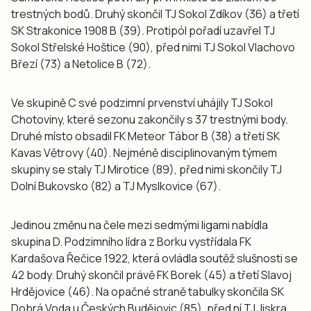
trestných bodů. Druhý skončil TJ Sokol Zdíkov (36) a třetí
SK Strakonice 1908 B (39). Protipól pořadí uzavřel TJ
Sokol Střelské Hoštice (90), před nimi TJ Sokol Vlachovo
Březí (73) a Netolice B (72).
Ve skupině C své podzimní prvenství uhájily TJ Sokol
Chotoviny, které sezonu zakončily s 37 trestnými body.
Druhé místo obsadil FK Meteor Tábor B (38) a třetí SK
Kavas Větrovy (40). Nejméně disciplinovaným týmem
skupiny se staly TJ Mirotice (89), před nimi skončily TJ
Dolní Bukovsko (82) a TJ Myslkovice (67).
Jedinou změnu na čele mezi sedmými ligami nabídla
skupina D. Podzimního lídra z Borku vystřídala FK
Kardašova Řečice 1922, která ovládla soutěž slušnosti se
42 body. Druhý skončil právě FK Borek (45) a třetí Slavoj
Hrdějovice (46). Na opačné straně tabulky skončila SK
Dobrá Voda u Českých Budějovic (85), před ní TJ Jiskra