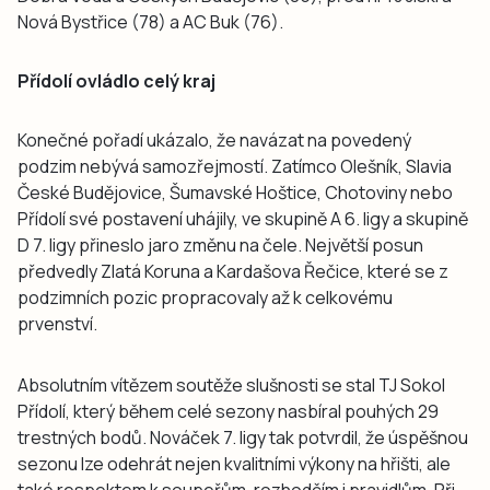
Nová Bystřice (78) a AC Buk (76).
Přídolí ovládlo celý kraj
Konečné pořadí ukázalo, že navázat na povedený
podzim nebývá samozřejmostí. Zatímco Olešník, Slavia
České Budějovice, Šumavské Hoštice, Chotoviny nebo
Přídolí své postavení uhájily, ve skupině A 6. ligy a skupině
D 7. ligy přineslo jaro změnu na čele. Největší posun
předvedly Zlatá Koruna a Kardašova Řečice, které se z
podzimních pozic propracovaly až k celkovému
prvenství.
Absolutním vítězem soutěže slušnosti se stal TJ Sokol
Přídolí, který během celé sezony nasbíral pouhých 29
trestných bodů. Nováček 7. ligy tak potvrdil, že úspěšnou
sezonu lze odehrát nejen kvalitními výkony na hřišti, ale
také respektem k soupeřům, rozhodčím i pravidlům. Při