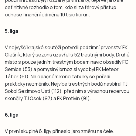
definitivně rozhodlo o tom, kdo si za férový přístup
odnese finanční odměnu 10 tisíc korun.
5. liga
V nejvyšší krajské soutěži potvrdil podzimní prvenství FK
Olešník, který sezonu uzavřel s 52 trestnými body. Druhé
místo s pouze jedním trestným bodem navíc obsadily FC
Semice (53) a pomyslný brnoz si vydobyl FK Meteor
Tábor (61). Na opačném konci tabulky se pořadí
prakticky nezměnilo. Nejvíce trestných bodů nasbíral TJ
Sokol Sezimovo Ústí (112), před ním s výraznou rezervou
skončily TJ Osek (97) a FK Protivín (91).
6. liga
V první skupině 6. ligy přineslo jaro změnu na čele.