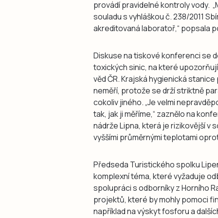
provádí pravidelné kontroly vody. „
souladu s vyhláškou č. 238/2011 Sbí
akreditovaná laboratoř,“ popsala 
Diskuse na tiskové konferenci se dot
toxických sinic, na které upozorňuj
věd ČR. Krajská hygienická stanice 
neměří, protože se drží striktně pa
cokoliv jiného. „Je velmi nepravdě
tak, jak ji měříme,“ zaznělo na kon
nádrže Lipna, která je rizikovější v
vyššími průměrnými teplotami oproti
Předseda Turistického spolku Lipen
komplexní téma, které vyžaduje odb
spolupráci s odborníky z Horního R
projektů, které by mohly pomoci fi
například na výskyt fosforu a dalš