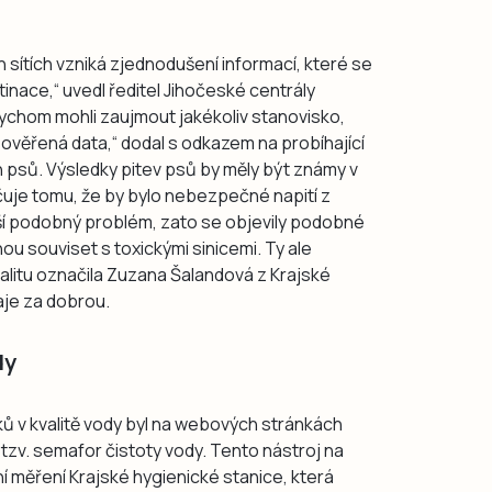
ch sítích vzniká zjednodušení informací, které se
inace,“ uvedl ředitel Jihočeské centrály
ychom mohli zaujmout jakékoliv stanovisko,
 ověřená data,“ dodal s odkazem na probíhající
 psů. Výsledky pitev psů by měly být známy v
čuje tomu, že by bylo nebezpečné napití z
lší podobný problém, zato se objevily podobné
ou souviset s toxickými sinicemi. Ty ale
valitu označila Zuzana Šalandová z Krajské
aje za dobrou.
dy
ů v kvalitě vody byl na webových stránkách
zv. semafor čistoty vody. Tento nástroj na
ní měření Krajské hygienické stanice, která