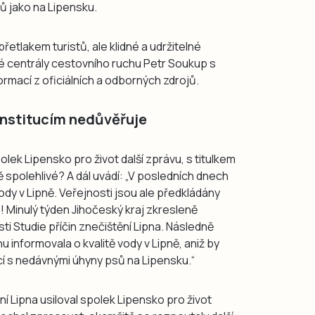
 jako na Lipensku.
řetlakem turistů, ale klidné a udržitelné
ké centrály cestovního ruchu Petr Soukup s
ormací z oficiálních a odborných zdrojů.
 institucím nedůvěřuje
olek Lipensko pro život další zprávu, s titulkem
 spolehlivé? A dál uvádí: „V posledních dnech
 vody v Lipně. Veřejnosti jsou ale předkládány
 Minulý týden Jihočeský kraj zkresleně
ti Studie příčin znečištění Lipna. Následně
 informovala o kvalitě vody v Lipně, aniž by
ící s nedávnými úhyny psů na Lipensku.“
ní Lipna usiloval spolek Lipensko pro život