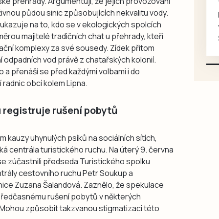
ské přehrady. Argumentují, že jejich provozování
100, 105, 120
e živnou půdou sinic způsobujících nekvalitu vody.
Koupím na své projekty
kazuje na to, kdo se v ekologických spolcích
veškeré náhradní díly na
ěrou majitelé tradičních chat u přehrady, kteří
Škoda 100, Š105, Š120, mimo
reační komplexy za své sousedy. Zídek přitom
karosářských, nepoužité a
 odpadních vod právě z chatařských kolonií.
původní výroby, jednotlivě i
o a přenáší se před každými volbami i do
větší množství, nabídku
í radnic obcí kolem Lipna.
prosím pouze na e-mail:
svorpi@seznam.cz.
 registruje rušení pobytů
em kauzy uhynulých psíků na sociálních sítích,
á centrála turistického ruchu. Na úterý 9. června
se zúčastnili předseda Turistického spolku
ntrály cestovního ruchu Petr Soukup a
nice Zuzana Šalandová. Zaznělo, že spekulace
 předčasnému rušení pobytů v některých
. Mohou způsobit takzvanou stigmatizaci této