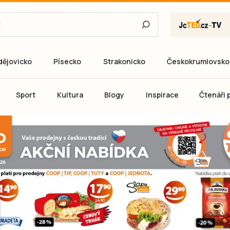
dějovicko
Písecko
Strakonicko
Českokrumlovsko
E-mail
Sport
Kultura
Blogy
Inspirace
Čtenáři p
Heslo
P
Přihlás
Ještě nemám ú