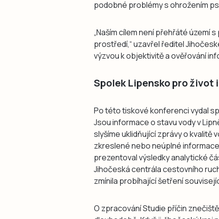
podobné problémy s ohrožením psů
„Naším cílem není přehřáté území s p
prostředí,“ uzavřel ředitel Jihočes
výzvou k objektivitě a ověřování inf
Spolek Lipensko pro život
Po této tiskové konferenci vydal sp
Jsou informace o stavu vody v Lipně
slyšíme uklidňující zprávy o kvalitě
zkreslené nebo neúplné informace!
prezentoval výsledky analytické čás
Jihočeská centrála cestovního ruchu
zmínila probíhající šetření souvisej
O zpracování Studie příčin znečiště