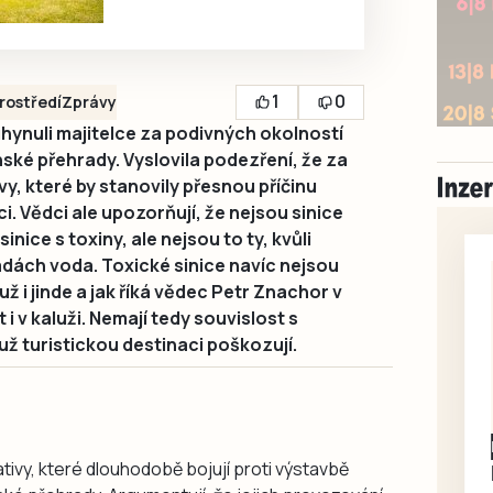
1
0
prostředí
Zprávy
hynuli majitelce za podivných okolností
enské přehrady. Vyslovila podezření, že za
vy, které by stanovily přesnou příčinu
i. Vědci ale upozorňují, že nejsou sinice
sinice s toxiny, ale nejsou to ty, kvůli
adách voda. Toxické sinice navíc nejsou
už i jinde a jak říká vědec Petr Znachor v
i v kaluži. Nemají tedy souvislost s
 už turistickou destinaci poškozují.
Písecko
Dohodou
ativy, které dlouhodobě bojují proti výstavbě
Koupím díly na Škoda