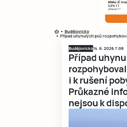
Budějovicko
Případ uhynulých psů rozpohyboval 
Budějovicko
14. 6. 2026 7:08
Případ uhynu
rozpohyboval 
i k rušení po
Průkazné inf
nejsou k disp