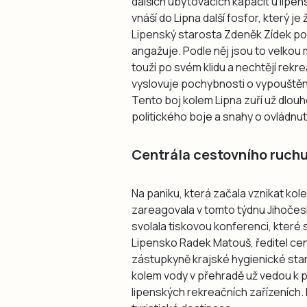
dalších ubytovacích kapacit u lipen
vnáší do Lipna další fosfor, který j
Lipenský starosta Zdeněk Zídek pou
angažuje. Podle něj jsou to velkou m
touží po svém klidu a nechtějí rek
vyslovuje pochybnosti o vypouštění
Tento boj kolem Lipna zuří už dlouh
politického boje a snahy o ovládnut
Centrála cestovního ruchu
Na paniku, která začala vznikat kol
zareagovala v tomto týdnu Jihočesk
svolala tiskovou konferenci, které 
Lipensko Radek Matouš, ředitel ce
zástupkyně krajské hygienické sta
kolem vody v přehradě už vedou k
lipenských rekreačních zařízeních