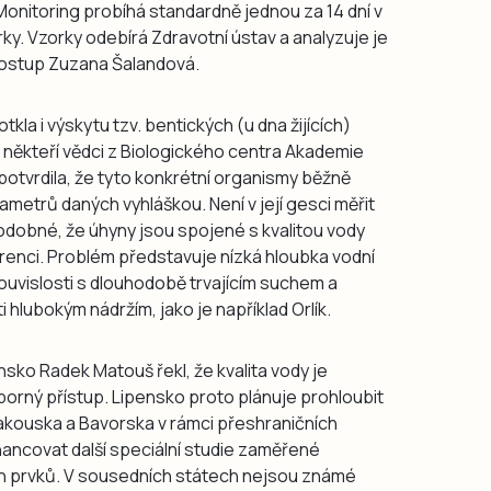
Monitoring probíhá standardně jednou za 14 dní v
rky. Vzorky odebírá Zdravotní ústav a analyzuje je
postup Zuzana Šalandová.
kla i výskytu tzv. bentických (u dna žijících)
í někteří vědci z Biologického centra Akademie
potvrdila, že tyto konkrétní organismy běžně
rametrů daných vyhláškou. Není v její gesci měřit
podobné, že úhyny jsou spojené s kvalitou vody
ferenci. Problém představuje nízká hloubka vodní
 souvislosti s dlouhodobě trvajícím suchem a
 hlubokým nádržím, jako je například Orlík.
sko Radek Matouš řekl, že kvalita vody je
orný přístup. Lipensko proto plánuje prohloubit
akouska a Bavorska v rámci přeshraničních
nancovat další speciální studie zaměřené
ích prvků. V sousedních státech nejsou známé