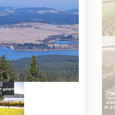
 galerii
3)