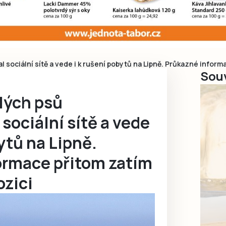
sociální sítě a vede i k rušení pobytů na Lipně. Průkazné inform
Souv
lých psů
sociální sítě a vede
bytů na Lipně.
ormace přitom zatím
ozici