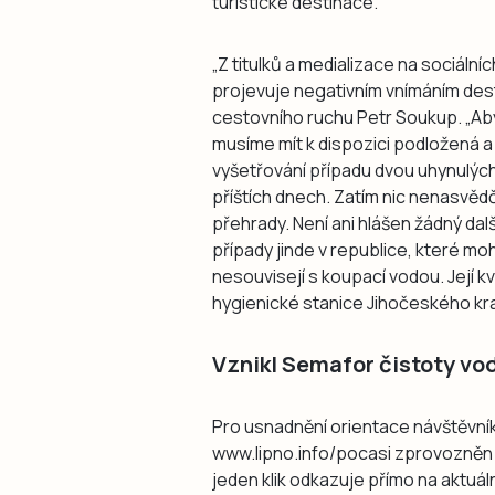
turistické destinace.
„Z titulků a medializace na sociální
projevuje negativním vnímáním dest
cestovního ruchu Petr Soukup. „Ab
musíme mít k dispozici podložená a
vyšetřování případu dvou uhynulých
příštích dnech. Zatím nic nenasvěd
přehrady. Není ani hlášen žádný da
případy jinde v republice, které moh
nesouvisejí s koupací vodou. Její k
hygienické stanice Jihočeského kr
Vznikl Semafor čistoty vo
Pro usnadnění orientace návštěvník
www.lipno.info/pocasi zprovozněn t
jeden klik odkazuje přímo na aktuál