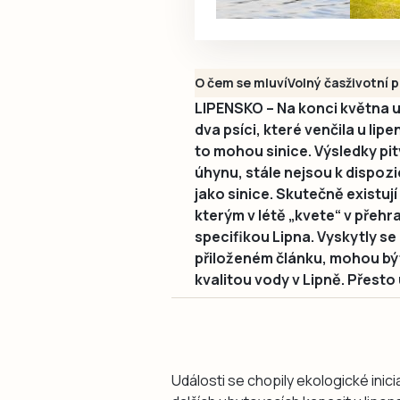
O čem se mluví
Volný čas
životní 
LIPENSKO – Na konci května u
dva psíci, které venčila u lip
to mohou sinice. Výsledky pit
úhynu, stále nejsou k dispozic
jako sinice. Skutečně existují 
kterým v létě „kvete“ v přehr
specifikou Lipna. Vyskytly se 
přiloženém článku, mohou být 
kvalitou vody v Lipně. Přesto
Události se chopily ekologické inici