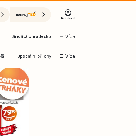
Přihlásit
Více
Jindřichohradecko
Více
íší
Speciální přílohy
Prachaticko
Inzerce
Obnovit heslo
řihlásit se
it se přes Facebook
čet, chci se
Registrovat