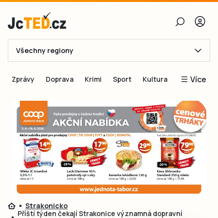
Všechny regiony
E-mail
Více
Zprávy
Doprava
Krimi
Sport
Kultura
Heslo
Blogy
Obnovit heslo
Inspirace
Čtenáři píší
Přihlásit se
Speciální přílohy
Přihlásit se přes Facebook
Inzerce
Ještě nemám účet, chci se
Registrovat
Strakonicko
Příští týden čekají Strakonice významná dopravní