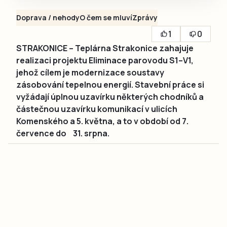
Doprava / nehody
O čem se mluví
Zprávy
1
0
STRAKONICE – Teplárna Strakonice zahajuje
realizaci projektu Eliminace parovodu S1–V1,
jehož cílem je modernizace soustavy
zásobování tepelnou energií. Stavební práce si
vyžádají úplnou uzavírku některých chodníků a
částečnou uzavírku komunikací v ulicích
Komenského a 5. května, a to v období od 7.
července do 31. srpna.