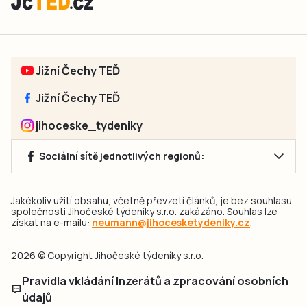
Jižní Čechy TEĎ
Jižní Čechy TEĎ
jihoceske_tydeniky
Sociální sítě jednotlivých regionů:
Jakékoliv užití obsahu, včetně převzetí článků, je bez souhlasu
společnosti Jihočeské týdeníky s.r.o. zakázáno. Souhlas lze
získat na e-mailu:
neumann@jihocesketydeniky.cz
.
2026 © Copyright Jihočeské týdeníky s.r.o.
Pravidla vkládání Inzerátů a zpracování osobních
údajů