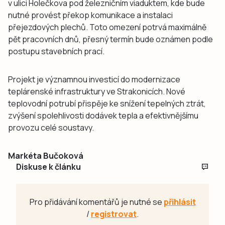
v ulici Holečkova pod železničním viaduktem, kde bude
nutné provést překop komunikace a instalaci
přejezdových plechů. Toto omezení potrvá maximálně
pět pracovních dnů, přesný termín bude oznámen podle
postupu stavebních prací.
Projekt je významnou investicí do modernizace
teplárenské infrastruktury ve Strakonicích. Nové
teplovodní potrubí přispěje ke snížení tepelných ztrát,
zvýšení spolehlivosti dodávek tepla a efektivnějšímu
provozu celé soustavy.
Markéta Bučoková
Diskuse k článku
Pro přidávání komentářů je nutné se
přihlásit
/
registrovat
.