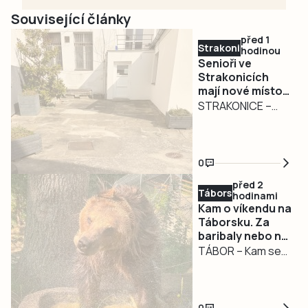
Související články
před 1
Strakonicko
hodinou
Senioři ve
Strakonicích
mají nové místo
pro setkávání.
STRAKONICE –
Město pokračuje
Zázemí pro
v modernizaci
seniory ve
infocentra
Strakonicích se
0
opět posunulo dál.
před 2
U Infocentra pro
Táborsko
hodinami
seniory prošel
Kam o víkendu na
rekonstrukcí
Táborsku. Za
baribaly nebo na
dvorek, který nyní
Chotovinské
TÁBOR – Kam se
nabízí
slavnosti
vydat o víkendu za
bezbariérový
zábavou?
přístup, novou
Táborská zoo zve
dlažbu, lavičky i
0