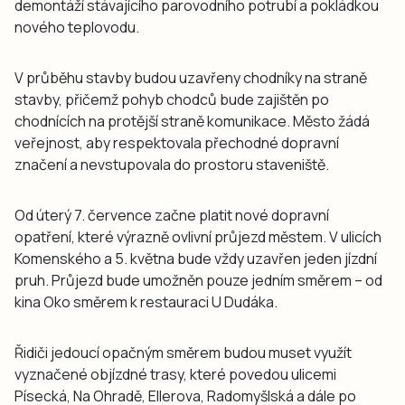
demontáží stávajícího parovodního potrubí a pokládkou
nového teplovodu.
V průběhu stavby budou uzavřeny chodníky na straně
stavby, přičemž pohyb chodců bude zajištěn po
chodnících na protější straně komunikace. Město žádá
veřejnost, aby respektovala přechodné dopravní
značení a nevstupovala do prostoru staveniště.
Od úterý 7. července začne platit nové dopravní
opatření, které výrazně ovlivní průjezd městem. V ulicích
Komenského a 5. května bude vždy uzavřen jeden jízdní
pruh. Průjezd bude umožněn pouze jedním směrem – od
kina Oko směrem k restauraci U Dudáka.
Řidiči jedoucí opačným směrem budou muset využít
vyznačené objízdné trasy, které povedou ulicemi
Písecká, Na Ohradě, Ellerova, Radomyšlská a dále po