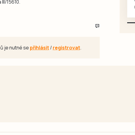
 III/15610.
mazlivé, ihned k odběru.
ů je nutné se
přihlásit
/
registrovat
.