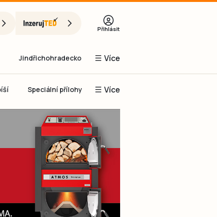
Přihlásit
Více
Jindřichohradecko
Více
íší
Speciální přílohy
Prachaticko
Inzerce
Obnovit heslo
řihlásit se
it se přes Facebook
čet, chci se
Registrovat