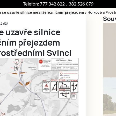
en se uzavře silnice mezi železničním přejezdem v Holkově a Prost
Souv
14:32
e uzavře silnice
čním přejezdem
rostředními Svinci