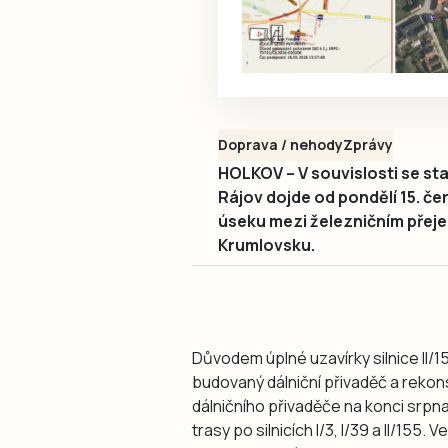
Doprava / nehody
Zprávy
HOLKOV – V souvislosti se st
Rájov dojde od pondělí 15. čer
úseku mezi železničním přeje
Krumlovsku.
Důvodem úplné uzavírky silnice II/15
budovaný dálniční přivaděč a rekons
dálničního přivaděče na konci srpna
trasy po silnicích I/3, I/39 a II/15