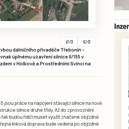
0
0
avbou dálničního přivaděče Třebonín –
vnak úplnému uzavření silnice II/155 v
zdem v Holkově a Prostředními Svinci na
Milevsko
Zdarma / za odvoz
5 jsou práce na napojení stávající silnice na nově
Daruji do dobrých
trukce silnice druhé třídy. Až do zprovoznění
rukou kotě
 tak budou řidiči muset využít značené objízdné
Daruji do dobrých rukou
5. Veřejná linková doprava bude vedena po objízdné
kotě-kočka, odčervené,