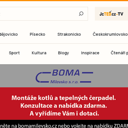
dějovicko
Písecko
Strakonicko
Českokrumlovsko
E-mail
Sport
Kultura
Blogy
Inspirace
Čtenáři p
Heslo
P
Přihlás
Ještě nemám ú