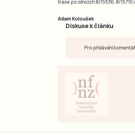
trase po silnicích III/15536, III/15710 a
Adam Koloušek
Diskuse k článku
Pro přidávání komentář