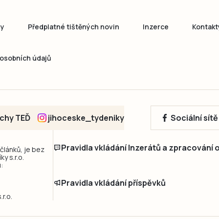
ny
Předplatné tištěných novin
Inzerce
Kontakt
osobních údajů
echy TEĎ
jihoceske_tydeniky
Sociální sít
Pravidla vkládání Inzerátů a zpracování
 článků, je bez
y s.r.o.
:
Pravidla vkládání příspěvků
r.o.