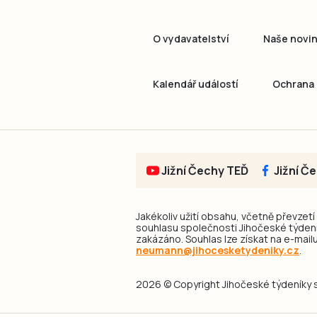
O vydavatelství
Naše novi
Kalendář událostí
Ochrana 
Jižní Čechy TEĎ
Jižní Č
Jakékoliv užití obsahu, včetně převzetí
souhlasu společnosti Jihočeské týdeník
zakázáno. Souhlas lze získat na e-mailu
neumann@jihocesketydeniky.cz
.
2026 © Copyright Jihočeské týdeníky s.