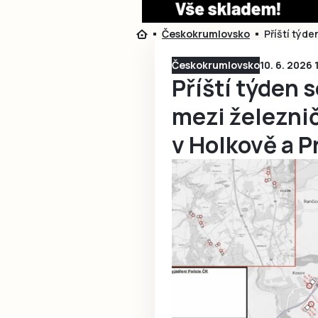
Českokrumlovsko
Příští týd
Českokrumlovsko
10. 6. 2026 
Příští týden s
mezi železni
v Holkově a P