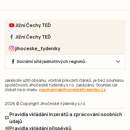
Jižní Čechy TEĎ
Jižní Čechy TEĎ
jihoceske_tydeniky
Sociální sítě jednotlivých regionů:
Jakékoliv užití obsahu, včetně převzetí článků, je bez souhlasu
společnosti Jihočeské týdeníky s.r.o. zakázáno. Souhlas lze
získat na e-mailu:
neumann@jihocesketydeniky.cz
.
2026 © Copyright Jihočeské týdeníky s.r.o.
Pravidla vkládání Inzerátů a zpracování osobních
údajů
Pravidla vkládání příspěvků