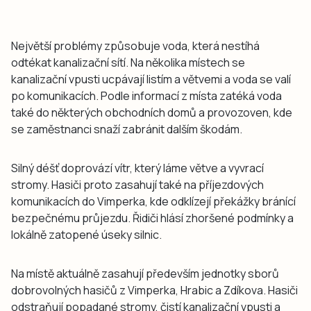
Největší problémy způsobuje voda, která nestíhá
odtékat kanalizační sítí. Na několika místech se
kanalizační vpusti ucpávají listím a větvemi a voda se valí
po komunikacích. Podle informací z místa zatéká voda
také do některých obchodních domů a provozoven, kde
se zaměstnanci snaží zabránit dalším škodám.
Silný déšť doprovází vítr, který láme větve a vyvrací
stromy. Hasiči proto zasahují také na příjezdových
komunikacích do Vimperka, kde odklízejí překážky bránící
bezpečnému průjezdu. Řidiči hlásí zhoršené podmínky a
lokálně zatopené úseky silnic.
Na místě aktuálně zasahují především jednotky sborů
dobrovolných hasičů z Vimperka, Hrabic a Zdíkova. Hasiči
odstraňují popadané stromy, čistí kanalizační vpusti a