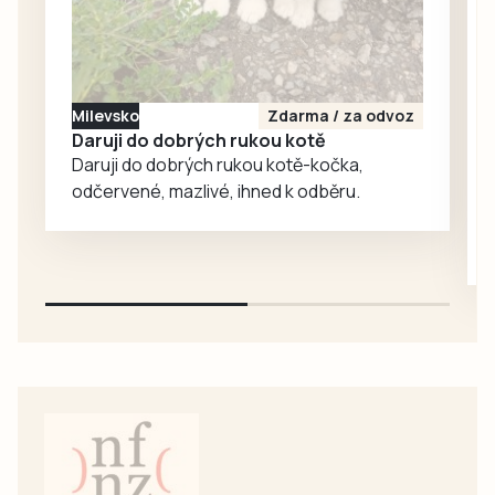
ohlas. Zájem o
medvědy baribaly
vzrostl. Zoo se
proto rozhodla, že
Milevsko
Zdarma / za odvoz
je zájemcům
Daruji do dobrých rukou kotě
představí
Daruji do dobrých rukou kotě-kočka,
mnohem…
odčervené, mazlivé, ihned k odběru.