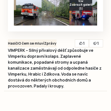
Zobrazit galerii
(5)
1
1
Hasiči
O čem se mluví
Zprávy
VIMPERK – Silný přívalový déšť způsobuje ve
Vimperku dopravní kolaps. Zaplavené
komunikace, popadané stromy a ucpaná
kanalizace zaměstnávají od odpoledne hasiče z
Vimperku, Hrabic i Zdíkova. Voda se navíc
dostává do některých obchodních domů a
provozoven. Padaly i kroupy.