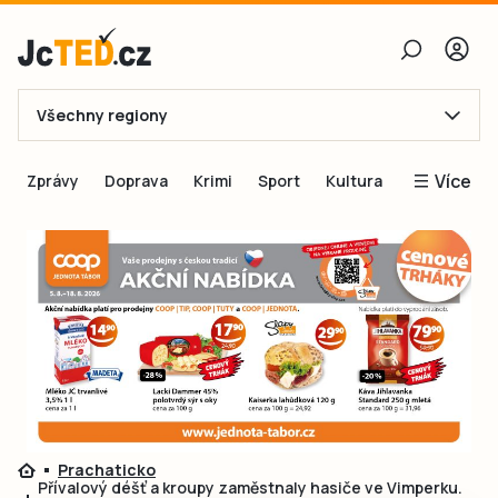
Všechny regiony
E-mail
Více
Zprávy
Doprava
Krimi
Sport
Kultura
Heslo
Blogy
Obnovit heslo
Inspirace
Čtenáři píší
Přihlásit se
Speciální přílohy
Přihlásit se přes Facebook
Inzerce
Ještě nemám účet, chci se
Registrovat
Prachaticko
Přívalový déšť a kroupy zaměstnaly hasiče ve Vimperku.