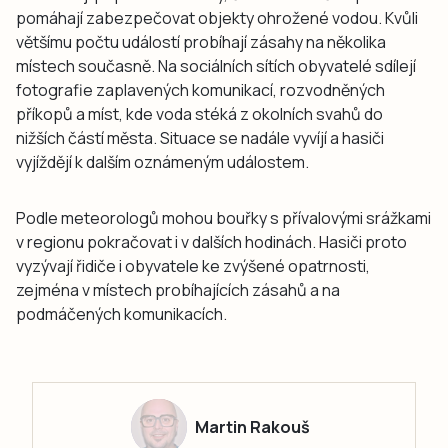
pomáhají zabezpečovat objekty ohrožené vodou. Kvůli
většímu počtu událostí probíhají zásahy na několika
místech současně. Na sociálních sítích obyvatelé sdílejí
fotografie zaplavených komunikací, rozvodněných
příkopů a míst, kde voda stéká z okolních svahů do
nižších částí města. Situace se nadále vyvíjí a hasiči
vyjíždějí k dalším oznámeným událostem.
Podle meteorologů mohou bouřky s přívalovými srážkami
v regionu pokračovat i v dalších hodinách. Hasiči proto
vyzývají řidiče i obyvatele ke zvýšené opatrnosti,
zejména v místech probíhajících zásahů a na
podmáčených komunikacích.
Martin Rakouš