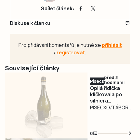
Sdílet článek:
Diskuse k článku
Pro přidávání komentářů je nutné se
přihlásit
/
registrovat
.
Související články
před 3
Písecko
hodinami
Opilá řidička
kličkovala po
silnici a
ohrožovala
PÍSECKO/TÁBORSKO
ostatní.
– Nebezpečně
Nadýchala téměř
kličkující osobní
3,3 promile
automobil
0
zaměstnal ve