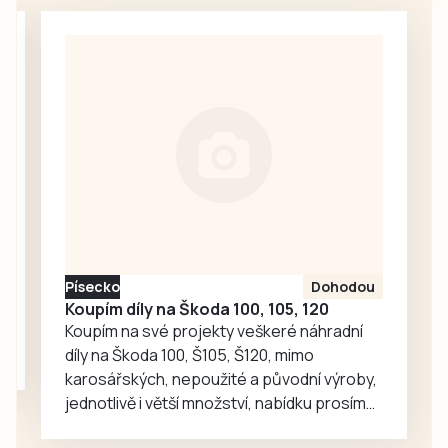
záchranka a hasiči
necelých 350
z Frymburku. Jako
obyvatel, ale
nejrychlejší se v
dobrovolní hasiči
daný okamžik
se mohou pyšnit
ukázala cesta
víc než osmdesáti
přes lipenskou
členy….
přehradu
přívozem na
Frýdavu.
Tentokrát naštěstí
šlo o zranění
lehčího
Písecko
Dohodou
charakteru, hlavně
Koupím díly na Škoda 100, 105, 120
odřeniny, a…
Koupím na své projekty veškeré náhradní
díly na Škoda 100, Š105, Š120, mimo
karosářských, nepoužité a původní výroby,
jednotlivě i větší množství, nabídku prosím
pouze na e-mail: svorpi@seznam.cz.