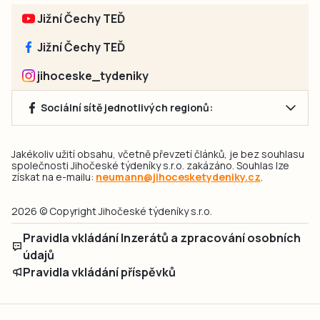
Jižní Čechy TEĎ
Jižní Čechy TEĎ
jihoceske_tydeniky
Sociální sítě jednotlivých regionů:
Jakékoliv užití obsahu, včetně převzetí článků, je bez souhlasu
společnosti Jihočeské týdeníky s.r.o. zakázáno. Souhlas lze
získat na e-mailu:
neumann@jihocesketydeniky.cz
.
2026 © Copyright Jihočeské týdeníky s.r.o.
Pravidla vkládání Inzerátů a zpracování osobních
údajů
Pravidla vkládání příspěvků