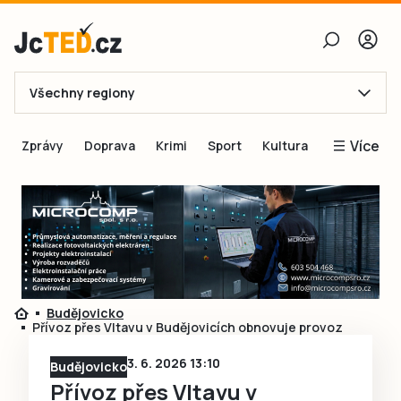
Všechny regiony
E-mail
Více
Zprávy
Doprava
Krimi
Sport
Kultura
Heslo
Blogy
Obnovit heslo
Inspirace
Čtenáři píší
Přihlásit se
Speciální přílohy
Přihlásit se přes Facebook
Inzerce
Budějovicko
Přívoz přes Vltavu v Budějovicích obnovuje provoz
Ještě nemám účet, chci se
Registrovat
3. 6. 2026 13:10
Budějovicko
Přívoz přes Vltavu v