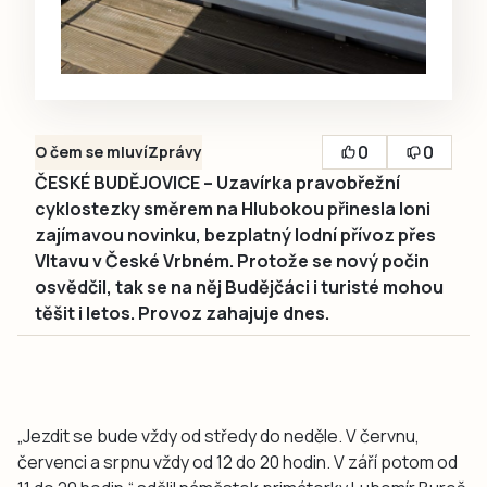
0
0
O čem se mluví
Zprávy
ČESKÉ BUDĚJOVICE – Uzavírka pravobřežní
cyklostezky směrem na Hlubokou přinesla loni
zajímavou novinku, bezplatný lodní přívoz přes
Vltavu v České Vrbném. Protože se nový počin
osvědčil, tak se na něj Budějčáci i turisté mohou
těšit i letos. Provoz zahajuje dnes.
„Jezdit se bude vždy od středy do neděle. V červnu,
červenci a srpnu vždy od 12 do 20 hodin. V září potom od