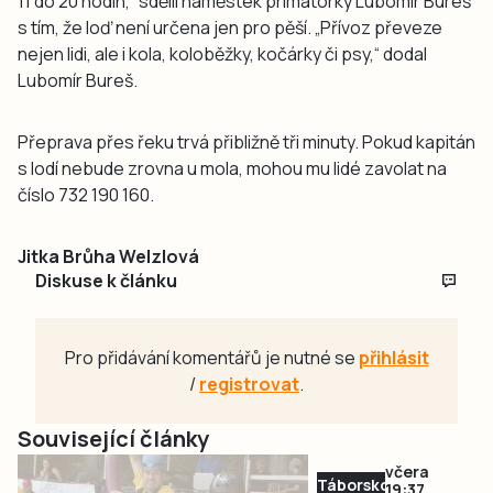
11 do 20 hodin,“ sdělil náměstek primátorky Lubomír Bureš
s tím, že loď není určena jen pro pěší. „Přívoz převeze
nejen lidi, ale i kola, koloběžky, kočárky či psy,“ dodal
Lubomír Bureš.
Přeprava přes řeku trvá přibližně tři minuty. Pokud kapitán
s lodí nebude zrovna u mola, mohou mu lidé zavolat na
číslo 732 190 160.
Jitka Brůha Welzlová
Diskuse k článku
Pro přidávání komentářů je nutné se
přihlásit
/
registrovat
.
Související články
včera
Táborsko
19:37