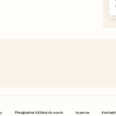
mazlivé, ihned k odběru.
ny
Předplatné tištěných novin
Inzerce
Kontakt