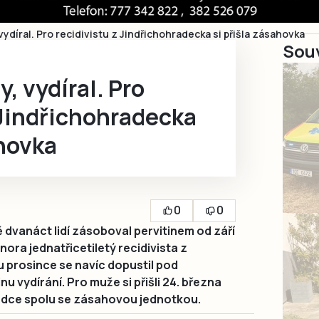
vydíral. Pro recidivistu z Jindřichohradecka si přišla zásahovka
Souv
, vydíral. Pro
 Jindřichohradecka
ahovka
0
0
dvanáct lidí zásoboval pervitinem od září
ora jednatřicetiletý recidivista z
 prosince se navíc dopustil pod
u vydírání. Pro muže si přišli 24. března
radce spolu se zásahovou jednotkou.