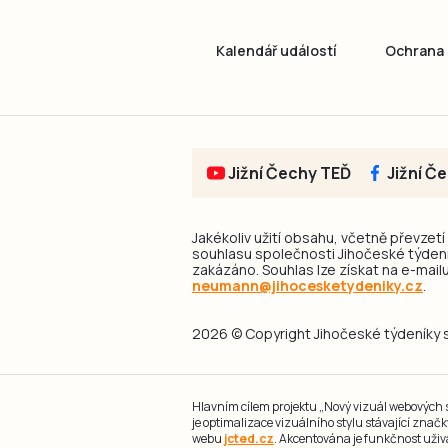
Kalendář událostí
Ochrana 
Jižní Čechy TEĎ
Jižní Č
Jakékoliv užití obsahu, včetně převzetí
souhlasu společnosti Jihočeské týdeník
zakázáno. Souhlas lze získat na e-mailu
neumann@jihocesketydeniky.cz
.
2026 © Copyright Jihočeské týdeníky s.
Hlavním cílem projektu „Nový vizuál webových st
je optimalizace vizuálního stylu stávající zna
webu
jcted.cz
. Akcentována je funkčnost uživ