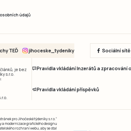
osobních údajů
echy TEĎ
jihoceske_tydeniky
Sociální sít
Pravidla vkládání Inzerátů a zpracování
 článků, je bez
y s.r.o.
:
Pravidla vkládání příspěvků
r.o.
ránek pro Jihočeské týdeníky s.r.o."
čky a modernizace grafického designu
atelského rozhraní webu, aby se stal