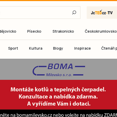
dějovicko
Písecko
Strakonicko
Českokrumlovsko
E-mail
Sport
Kultura
Blogy
Inspirace
Čtenáři p
Heslo
P
Přihlás
Ještě nemám ú