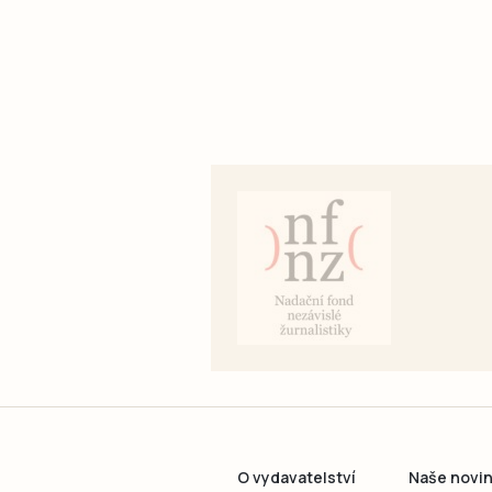
O vydavatelství
Naše novi