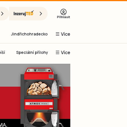
Přihlásit
Více
Jindřichohradecko
Více
íší
Speciální přílohy
Prachaticko
Inzerce
Obnovit heslo
řihlásit se
it se přes Facebook
čet, chci se
Registrovat