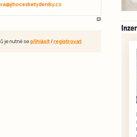
va@jihocesketydeniky.cz
ů je nutné se
přihlásit
/
registrovat
.
Milevsko
Zdarma / za odvoz
Daruji do dobrých
rukou kotě
Daruji do dobrých rukou
kotě-kočka, odčervené,