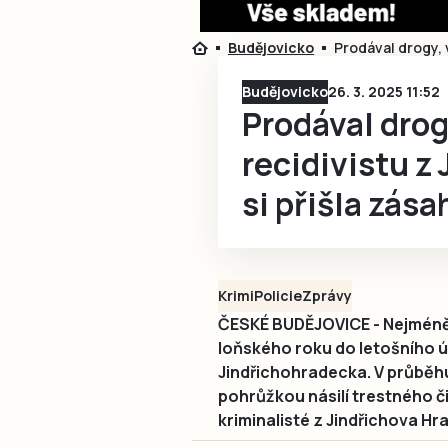
Budějovicko
Prodával drogy, 
Budějovicko
26. 3. 2025 11:52
Prodával drogy
recidivistu z
si přišla zás
Krimi
Policie
Zprávy
ČESKÉ BUDĚJOVICE - Nejméně 
loňského roku do letošního ún
Jindřichohradecka. V průběhu
pohrůžkou násilí trestného čin
kriminalisté z Jindřichova H