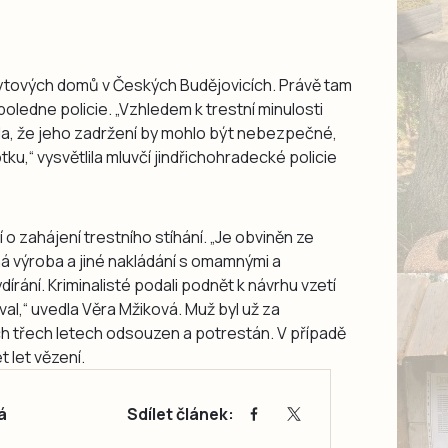
ytových domů v Českých Budějovicích. Právě tam
oledne policie. „Vzhledem k trestní minulosti
la, že jeho zadržení by mohlo být nebezpečné,
ku,“ vysvětlila mluvčí jindřichohradecké policie
 o zahájení trestního stíhání. „Je obviněn ze
á výroba a jiné nakládání s omamnými a
dírání. Kriminalisté podali podnět k návrhu vzetí
al,“ uvedla Věra Mžiková. Muž byl už za
h třech letech odsouzen a potrestán. V případě
 let vězení.
á
Sdílet článek: