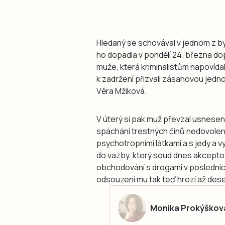
Hledaný se schovával v jednom z b
ho dopadla v pondělí 24. března dop
muže, která kriminalistům napovída
k zadržení přizvali zásahovou jednot
Věra Mžiková.
V úterý si pak muž převzal usnesení
spáchání trestných činů nedovolen
psychotropními látkami a s jedy a vy
do vazby, který soud dnes akceptov
obchodování s drogami v posledníc
odsouzení mu tak teď hrozí až deset
Monika Prokýškov