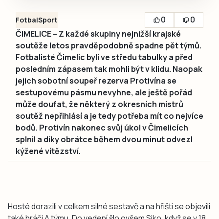
0
0
Fotbal
Sport
ČIMELICE – Z každé skupiny nejnižší krajské
soutěže letos pravděpodobně spadne pět týmů.
Fotbalisté Čimelic byli ve středu tabulky a před
posledním zápasem tak mohli být v klidu. Naopak
jejich sobotní soupeř rezerva Protivína se
sestupovému pásmu nevyhne, ale ještě pořád
může doufat, že některý z okresních mistrů
soutěž nepřihlásí a je tedy potřeba mít co nejvíce
bodů. Protivín nakonec svůj úkol v Čimelicích
splnil a díky obrátce během dvou minut odvezl
kýžené vítězství.
Hosté dorazili v celkem silné sestavě a na hřišti se objevili
také hráči A týmu. Do vedení šlo ovšem Siko, když se v 18.