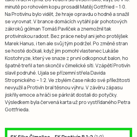
minutě po rohovém kopu prosadil Matěj Gottfried – 1:0.
Na Protivínu bylo vidět, že hraje opravdu o hodně a snažil
se vyrovnat. V brance domácích vytáhl pár pohotových
zákroků gólman Tomáš Pavlíček a znemožnil tak
protivínskou radost. Bez práce nebyl ani jeho protějšek
Marek Hanus, i ten ale svůj tým podržel. Po změně stran
se hosté dočkali, když jim pomohl vlastenec Lukáše
Kostohryze, který ve snaze z první odkopnout balon, ho
špatně trefil a ten skončil v čimelické síti. Vzápětí Protivín
slavil podruhé. Ujala se přízemní střela Davida
Stropnického – 1:2. Ve zbylém čase nikdo své příležitosti
nevyužil a Protivín bral těsnou výhru. V závěru zápasu
jiskřily emoce a hráči se párkrát dostali do potyčky.
Výsledkem byla červená karta už pro vystřídaného Petra
Gottfrieda.
SK Siko Čimelice – FK Protivín B 1:2
(1:0)