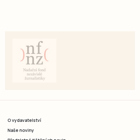
O vydavatelství
Naše noviny