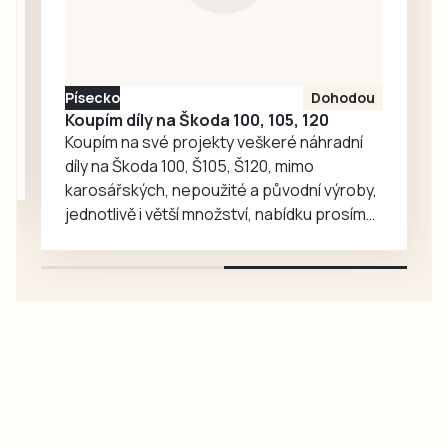
do finále, kam
vstupoval jako
favorit proti
čtyřce turnaje
Písecko
Dohodou
Tomáši Vencovi z
Koupím díly na Škoda 100, 105, 120
LTC Humpolec….
Koupím na své projekty veškeré náhradní
díly na Škoda 100, Š105, Š120, mimo
karosářských, nepoužité a původní výroby,
jednotlivě i větší množství, nabídku prosím
pouze na e-mail: svorpi@seznam.cz.