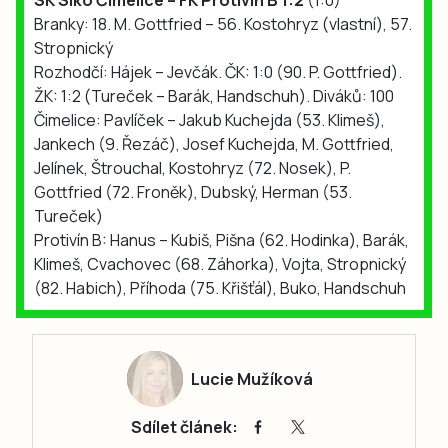
Branky: 18. M. Gottfried – 56. Kostohryz (vlastní), 57.
Stropnický
Rozhodčí: Hájek – Jevčák. ČK: 1:0 (90. P. Gottfried).
ŽK: 1:2 (Tureček – Barák, Handschuh). Diváků: 100
Čimelice: Pavlíček – Jakub Kuchejda (53. Klimeš),
Jankech (9. Řezáč), Josef Kuchejda, M. Gottfried,
Jelínek, Štrouchal, Kostohryz (72. Nosek), P.
Gottfried (72. Froněk), Dubský, Herman (53.
Tureček)
Protivín B: Hanus – Kubiš, Pišna (62. Hodinka), Barák,
Klimeš, Cvachovec (68. Záhorka), Vojta, Stropnický
(82. Habich), Příhoda (75. Křišťál), Buko, Handschuh
Lucie Mužíková
Sdílet článek: