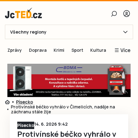
Všechny regiony
E-mail
Více
Zprávy
Doprava
Krimi
Sport
Kultura
Heslo
Blogy
Obnovit heslo
Inspirace
Čtenáři píší
Přihlásit se
Speciální přílohy
Písecko
Přihlásit se přes Facebook
Inzerce
Protivínské béčko vyhrálo v Čimelicích, naděje na
záchranu stále žije
Ještě nemám účet, chci se
Registrovat
14. 6. 2026 9:42
Písecko
Protivínské béčko vyhrálo v