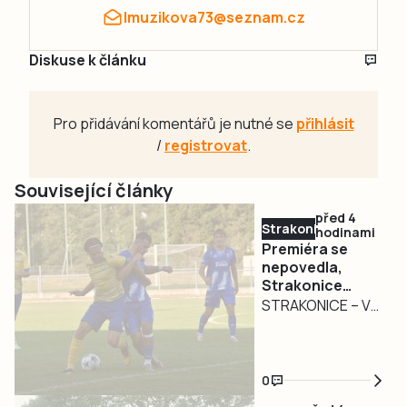
lmuzikova73@seznam.cz
Diskuse k článku
Pro přidávání komentářů je nutné se
přihlásit
/
registrovat
.
Související články
před 4
Strakonicko
hodinami
Premiéra se
nepovedla,
Strakonice
podlehly
STRAKONICE – V
Doubravce
přípravném
období, včetně
MOL Cupu, poznali
0
strakoničtí