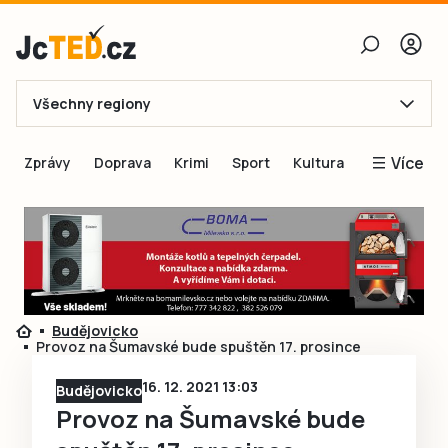
Všechny regiony
E-mail
Více
Zprávy
Doprava
Krimi
Sport
Kultura
Heslo
Blogy
Obnovit heslo
Inspirace
Čtenáři píší
Přihlásit se
Speciální přílohy
Budějovicko
Přihlásit se přes Facebook
Inzerce
Provoz na Šumavské bude spuštěn 17. prosince
Ještě nemám účet, chci se
Registrovat
16. 12. 2021 13:03
Budějovicko
Provoz na Šumavské bude