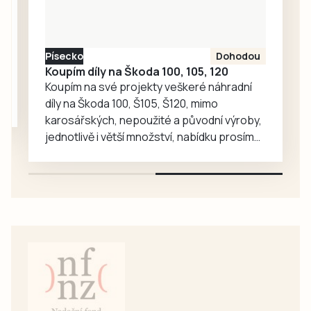
hvězdárny.
Písecko
Dohodou
Koupím díly na Škoda 100, 105, 120
Koupím na své projekty veškeré náhradní
díly na Škoda 100, Š105, Š120, mimo
karosářských, nepoužité a původní výroby,
jednotlivě i větší množství, nabídku prosím
pouze na e-mail: svorpi@seznam.cz.