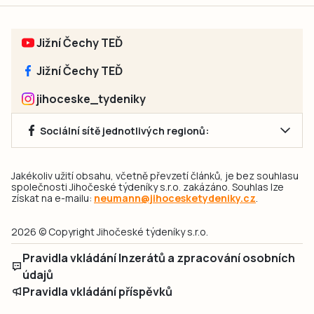
Jižní Čechy TEĎ
Jižní Čechy TEĎ
jihoceske_tydeniky
Sociální sítě jednotlivých regionů:
Jakékoliv užití obsahu, včetně převzetí článků, je bez souhlasu
společnosti Jihočeské týdeníky s.r.o. zakázáno. Souhlas lze
získat na e-mailu:
neumann@jihocesketydeniky.cz
.
2026 © Copyright Jihočeské týdeníky s.r.o.
Pravidla vkládání Inzerátů a zpracování osobních
údajů
Pravidla vkládání příspěvků