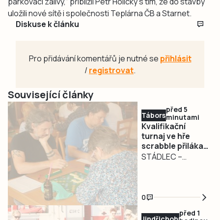
parkovací zálivy,“ přiblížil Petr Holický s tím, že do stavby
uložili nové sítě i společnosti Teplárna ČB a Starnet.
Diskuse k článku
Pro přidávání komentářů je nutné se
přihlásit
/
registrovat
.
Související články
před 5
Táborsko
minutami
Kvalifikační
turnaj ve hře
scrabble přilákal
do Stádlce na
STÁDLEC –
Táborsku hráče
Kvalifikační turnaj
z celé republiky
ve hře scrabble
hostila v sobotu 8.
0
srpna Stádlecká
před 1
restaurace.
Jindřichohradecko