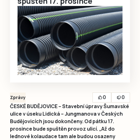
spuštěn 17. prosince
0
0
Zprávy
ČESKÉ BUDĚJOVICE – Stavební úpravy Šumavské
ulice v úseku Lidická – Jungmanova v Českých
Budějovicích jsou dokončeny. Od pátku 17.
prosince bude spuštěn provoz ulicí. „Až do
lednové kolaudace tam ale budou osazeny