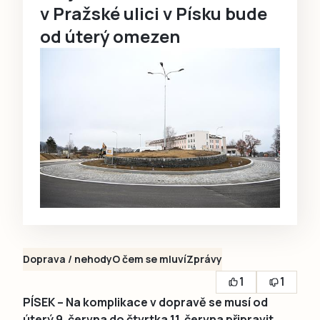
v Pražské ulici v Písku bude
od úterý omezen
Doprava / nehody
O čem se mluví
Zprávy
1
1
PÍSEK – Na komplikace v dopravě se musí od
úterý 9. června do čtvrtka 11. června připravit