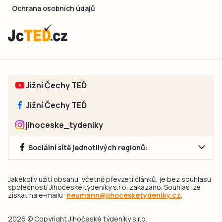
Ochrana osobních údajů
Jižní Čechy TEĎ
Jižní Čechy TEĎ
jihoceske_tydeniky
Sociální sítě jednotlivých regionů:
Jakékoliv užití obsahu, včetně převzetí článků, je bez souhlasu
společnosti Jihočeské týdeníky s.r.o. zakázáno. Souhlas lze
získat na e-mailu:
neumann@jihocesketydeniky.cz
.
2026 © Copyright Jihočeské týdeníky s.r.o.