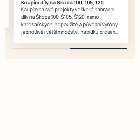
Koupím díly na Škoda 100, 105, 120
Koupím na své projekty veškeré náhradní
díly na Škoda 100, Š105, Š120, mimo
karosářských, nepoužité a původní výroby,
jednotlivě i větší množství, nabídku prosím
pouze na e-mail: svorpi@seznam.cz.