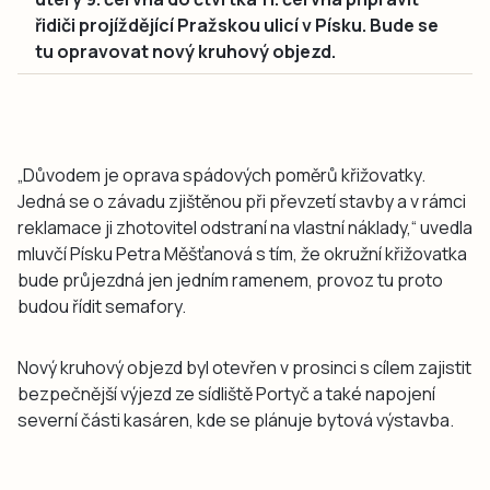
řidiči projíždějící Pražskou ulicí v Písku. Bude se
tu opravovat nový kruhový objezd.
„Důvodem je oprava spádových poměrů křižovatky.
Jedná se o závadu zjištěnou při převzetí stavby a v rámci
reklamace ji zhotovitel odstraní na vlastní náklady,“ uvedla
mluvčí Písku Petra Měšťanová s tím, že okružní křižovatka
bude průjezdná jen jedním ramenem, provoz tu proto
budou řídit semafory.
Nový kruhový objezd byl otevřen v prosinci s cílem zajistit
bezpečnější výjezd ze sídliště Portyč a také napojení
severní části kasáren, kde se plánuje bytová výstavba.