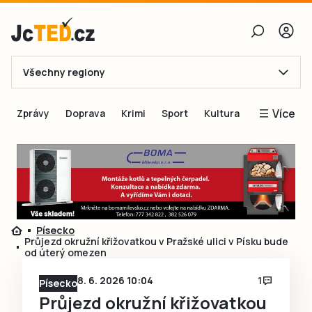
Všechny regiony
E-mail
Více
Zprávy
Doprava
Krimi
Sport
Kultura
Heslo
Blogy
Obnovit heslo
Inspirace
Čtenáři píší
Přihlásit se
Speciální přílohy
Písecko
Přihlásit se přes Facebook
Inzerce
Průjezd okružní křižovatkou v Pražské ulici v Písku bude
od úterý omezen
Ještě nemám účet, chci se
Registrovat
8. 6. 2026 10:04
1
Písecko
Průjezd okružní křižovatkou