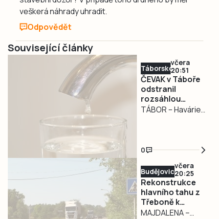
veškerá náhrady uhradit.
Odpovědět
Související články
včera
Táborsko
20:51
ČEVAK v Táboře
odstranil
rozsáhlou
havárii a v půl
TÁBOR – Havárie
osmé spustil
vodovodu, po
vodu
které se dnes
odpoledne ocitla
0
bez vody zhruba
včera
třetina města v
Budějovicko
20:25
severní části
Rekonstrukce
Tábora, je
hlavního tahu z
Třeboně k
vyřešena. Jak nyní
hranicím začne v
MAJDALENA –
informovali na