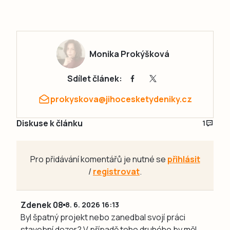
Monika Prokýšková
Sdílet článek:
prokyskova@jihocesketydeniky.cz
Diskuse k článku
1
Pro přidávání komentářů je nutné se
přihlásit
/
registrovat
.
Zdenek 08
8. 6. 2026 16:13
Byl špatný projekt nebo zanedbal svojí práci
stavební dozor? V případě toho druhého by měl