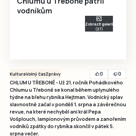
Chlumu u Třeboně patřil
vodníkům
Zobrazit galerii
(27)
0
0
Kultura
Volný čas
Zprávy
CHLUM U TŘEBONĚ - Už 21. ročník Pohádkového
Chlumu u Třeboně se konal během uplynulého
týdne na břehu rybníka Hejtman. Vodnický splav
slavnostně začal v pondělí 1. srpna a závěrečnou
revue, na které nechyběl ani král Pepa
Vošplouch, lampionovým průvodem a zanořením
vodníků zpátky do rybníka skončil v pátek 5.
srpna večer.