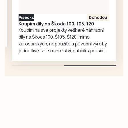
Písecko
Dohodou
Koupím díly na Škoda 100, 105, 120
Koupím na své projekty veškeré náhradní
díly na Škoda 100, Š105, Š120, mimo
karosářských, nepoužité a původní výroby,
jednotlivě i větší množství, nabídku prosím
pouze na e-mail: svorpi@seznam.cz.