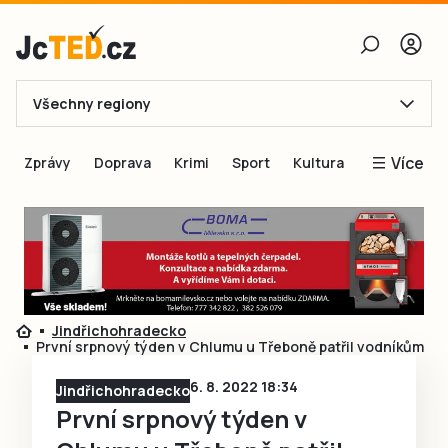
Všechny regiony
E-mail
Více
Zprávy
Doprava
Krimi
Sport
Kultura
Heslo
Blogy
Obnovit heslo
Inspirace
Čtenáři píší
Přihlásit se
Speciální přílohy
Jindřichohradecko
Přihlásit se přes Facebook
Inzerce
První srpnový týden v Chlumu u Třeboně patřil vodníkům
Ještě nemám účet, chci se
Registrovat
6. 8. 2022 18:34
Jindřichohradecko
První srpnový týden v