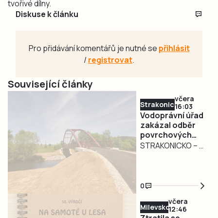
tvořivé dílny.
Diskuse k článku
Pro přidávání komentářů je nutné se
přihlásit
/
registrovat
.
Související články
včera
Strakonicko
16:03
Vodoprávní úřad
zakázal odběr
povrchových
vod na
STRAKONICKO – V
Strakonicku
reakci na
současné
hydrologické
0
podmínky vydal
včera
Městský úřad
Milevsko
12:46
Strakonice
Ztratila se