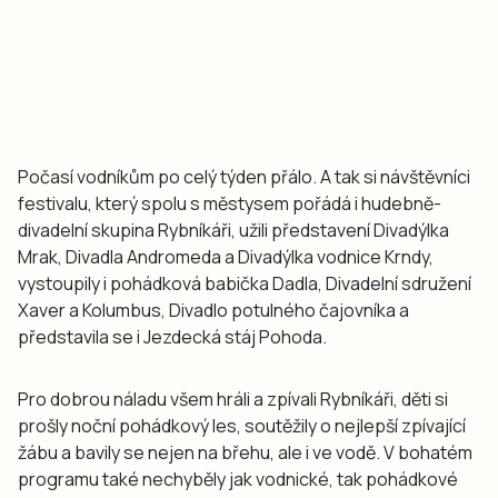
Počasí vodníkům po celý týden přálo. A tak si návštěvníci
festivalu, který spolu s městysem pořádá i hudebně-
divadelní skupina Rybníkáři, užili představení Divadýlka
Mrak, Divadla Andromeda a Divadýlka vodnice Krndy,
vystoupily i pohádková babička Dadla, Divadelní sdružení
Xaver a Kolumbus, Divadlo potulného čajovníka a
představila se i Jezdecká stáj Pohoda.
Pro dobrou náladu všem hráli a zpívali Rybníkáři, děti si
prošly noční pohádkový les, soutěžily o nejlepší zpívající
žábu a bavily se nejen na břehu, ale i ve vodě. V bohatém
programu také nechyběly jak vodnické, tak pohádkové