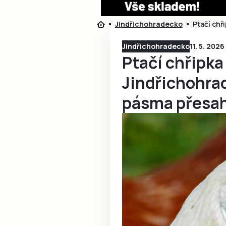
Jindřichohradecko
Ptačí chř
Jindřichohradecko
11. 5. 2026
Ptačí chřipka
Jindřichohra
pásma přesah