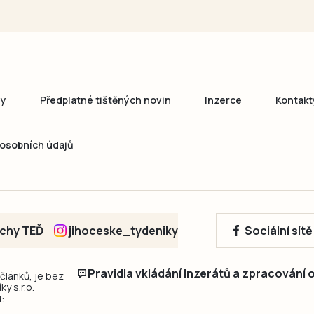
ny
Předplatné tištěných novin
Inzerce
Kontakt
osobních údajů
echy TEĎ
jihoceske_tydeniky
Sociální sít
Pravidla vkládání Inzerátů a zpracování
 článků, je bez
y s.r.o.
: