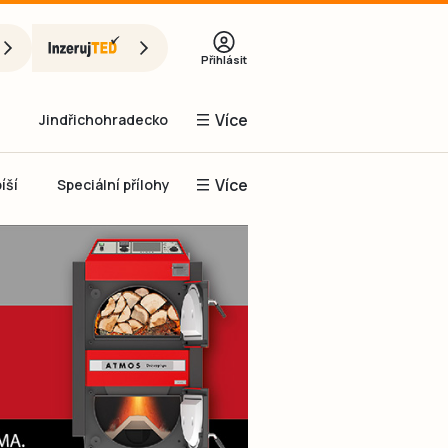
Přihlásit
Více
Jindřichohradecko
Více
íší
Speciální přílohy
Prachaticko
Inzerce
Obnovit heslo
řihlásit se
it se přes Facebook
čet, chci se
Registrovat