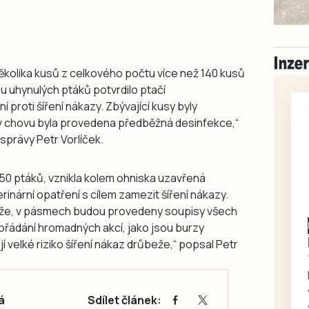
ěkolika kusů z celkového počtu více než 140 kusů
u uhynulých ptáků potvrdilo ptačí
í proti šíření nákazy. Zbývající kusy byly
a v chovu byla provedena předběžná desinfekce,“
 správy Petr Vorlíček.
50 ptáků, vznikla kolem ohniska uzavřená
rinární opatření s cílem zamezit šíření nákazy.
eže, v pásmech budou provedeny soupisy všech
řádání hromadných akcí, jako jsou burzy
í velké riziko šíření nákaz drůbeže,“ popsal Petr
á
Sdílet článek: