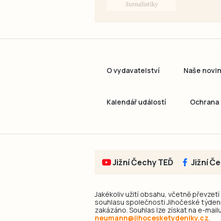
O vydavatelství
Naše novi
Kalendář událostí
Ochrana 
Jižní Čechy TEĎ
Jižní Č
Jakékoliv užití obsahu, včetně převzetí
souhlasu společnosti Jihočeské týdeník
zakázáno. Souhlas lze získat na e-mailu
neumann@jihocesketydeniky.cz
.