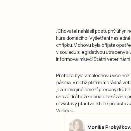
„Chovatel nahlásil postupný úhyn n
kura domácího. Vyšetření následně 
chřipku. V chovu byla přijata opatřen
v souladu s legislativou utraceny 
informoval mluvčí Státní veterinární
Protože bylo v malochovu více než 
pásma, v nichž platí mimořádná vete
„Ta mimo jiné omezí přesuny drůb
chovů drůbeže a bude zakázáno po
či výstavy ptactva, které představuj
Vorlíček.
Monika Prokýškov