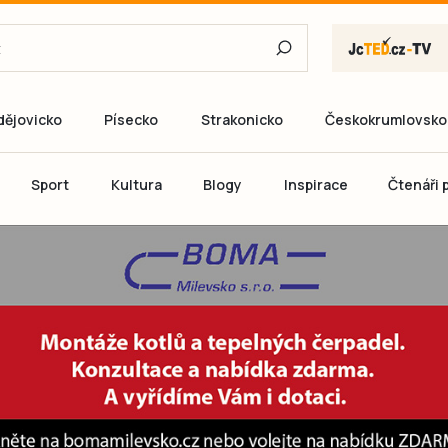
dějovicko
Písecko
Strakonicko
Českokrumlovsko
E-mail
Sport
Kultura
Blogy
Inspirace
Čtenáři p
Heslo
P
Přihlás
Ještě nemám ú