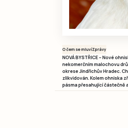
O čem se mluví
Zprávy
NOVÁ BYSTŘICE – Nové ohnisko
nekomerčním malochovu drůbe
okrese Jindřichův Hradec. Cho
zlikvidován. Kolem ohniska zř
pásma přesahující částečně 