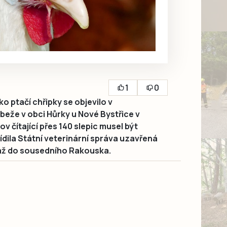
1
0
 ptačí chřipky se objevilo v
že v obci Hůrky u Nové Bystřice v
v čítající přes 140 slepic musel být
ídila Státní veterinární správa uzavřená
až do sousedního Rakouska.