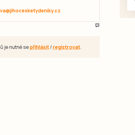
va@jihocesketydeniky.cz
ů je nutné se
přihlásit
/
registrovat
.