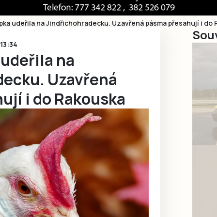
ipka udeřila na Jindřichohradecku. Uzavřená pásma přesahují i do
Souv
 13:34
 udeřila na
decku. Uzavřená
ují i do Rakouska