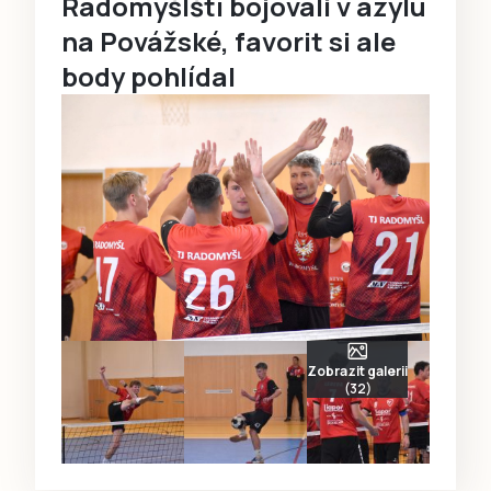
Radomyšlští bojovali v azylu
na Povážské, favorit si ale
body pohlídal
Zobrazit galerii
(32)