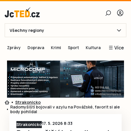
Všechny regiony
E-mail
Více
Zprávy
Doprava
Krimi
Sport
Kultura
Heslo
Blogy
Obnovit heslo
Inspirace
Čtenáři píší
Přihlásit se
Speciální přílohy
Přihlásit se přes Facebook
Inzerce
Strakonicko
Radomyšlští bojovali v azylu na Povážské, favorit si ale
Ještě nemám účet, chci se
Registrovat
body pohlídal
17. 5. 2026 8:33
Strakonicko