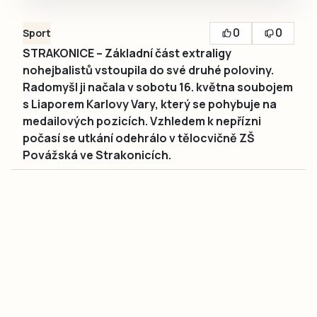
0
0
Sport
STRAKONICE – Základní část extraligy
nohejbalistů vstoupila do své druhé poloviny.
Radomyšl ji načala v sobotu 16. května soubojem
s Liaporem Karlovy Vary, který se pohybuje na
medailových pozicích. Vzhledem k nepřízni
počasí se utkání odehrálo v tělocvičně ZŠ
Povážská ve Strakonicích.