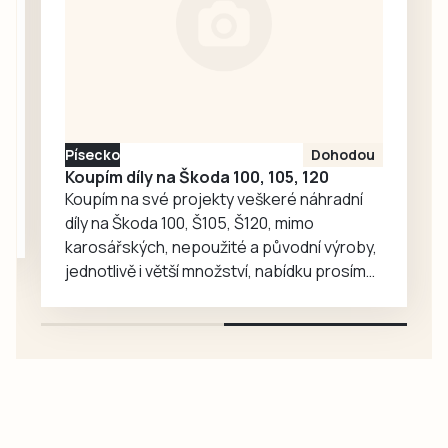
Lokomotivy Zdice
(1995) a došel až
do finále, kam
vstupoval jako
favorit proti
čtyřce turnaje
Písecko
Dohodou
Tomáši Vencovi z
Koupím díly na Škoda 100, 105, 120
LTC Humpolec….
Koupím na své projekty veškeré náhradní
díly na Škoda 100, Š105, Š120, mimo
karosářských, nepoužité a původní výroby,
jednotlivě i větší množství, nabídku prosím
pouze na e-mail: svorpi@seznam.cz.