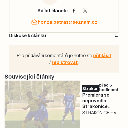
Sdílet článek:
honza.petras@seznam.cz
Diskuse k článku
Pro přidávání komentářů je nutné se
přihlásit
/
registrovat
.
Související články
před 6
Strakonicko
hodinami
Premiéra se
nepovedla,
Strakonice
podlehly
STRAKONICE – V
Doubravce
přípravném
období, včetně