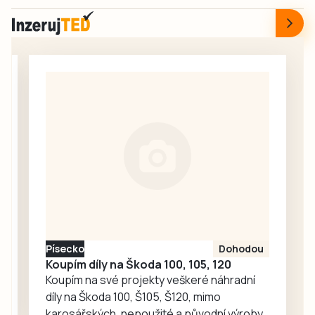
silnici III/13535
Na financování se
mezi Deštnou a
významně podílely
Novým Dvorem na
dotace.
Jindřichohradecku.
Písecko
Dohodou
Koupím díly na Škoda 100, 105, 120
Koupím na své projekty veškeré náhradní
díly na Škoda 100, Š105, Š120, mimo
karosářských, nepoužité a původní výroby,