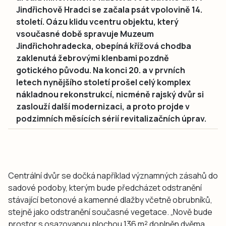
Jindřichově Hradci se začala psát vpolovině 14.
století. Oázu klidu vcentru objektu, který
vsoučasné době spravuje Muzeum
Jindřichohradecka, obepíná křížová chodba
zaklenutá žebrovými klenbami pozdně
gotického původu. Na konci 20. a v prvních
letech nynějšího století prošel celý komplex
nákladnou rekonstrukcí, nicméně rajský dvůr si
zaslouží další modernizaci, a proto projde v
podzimních měsících sérií revitalizačních úprav.
Centrální dvůr se dočká například významných zásahů do
sadové podoby, kterým bude předcházet odstranění
stávající betonové a kamenné dlažby včetně obrubníků,
stejně jako odstranění současné vegetace. „Nově bude
prostor s osazovanou plochou 136 m² doplněn dvěma