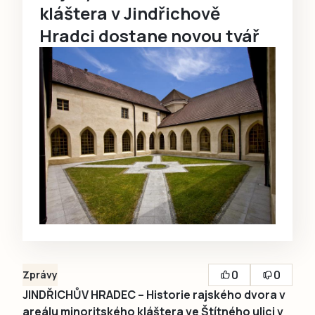
kláštera v Jindřichově
Hradci dostane novou tvář
0
0
Zprávy
JINDŘICHŮV HRADEC – Historie rajského dvora v
areálu minoritského kláštera ve Štítného ulici v