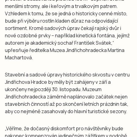
menšími stromy, ale i keřovým a trvalkovým patrem.
Vzhledem k tomu, že se jedná o historicky cenné místo,
bude při výběru rostlin kladen důraz na odpovídající
sortiment. Kromě sadových úprav čekají rajský dvůr i
nové ozdobné prvky – například kinetická fontána, jejímž
autorem je akademický sochař František Svátek,“
upřesňuje ředitelka Muzea Jindřichohradecka Martina
Machartová.
Stavební a sadové úpravy historického skvostu v centru
Jindřichova Hradce by měly být zahájeny v září a
ukončeny nejpozději 30. listopadu. Muzeum
Jindřichohradecka záměrně naplánovalo začátek nejen
stavebních činností až po skončení letních prázdnin tak,
aby co nejméně zasahovaly do hlavní turistické sezony.
„Věříme, že dočasný diskomfort pro návštěvníky bude
nakonec kompenzován jedinečným zážitkem v podobě