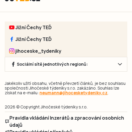
Jižní Čechy TEĎ
Jižní Čechy TEĎ
jihoceske_tydeniky
Sociální sítě jednotlivých regionů:
Jakékoliv užití obsahu, včetně převzetí článků, je bez souhlasu
společnosti Jihočeské týdeníky s.r.o. zakázáno. Souhlas lze
získat na e-mailu:
neumann@jihocesketydeniky.cz
.
2026 © Copyright Jihočeské týdeníky s.r.o.
Pravidla vkládání Inzerátů a zpracování osobních
údajů
Pravidla vkládání příspěvků