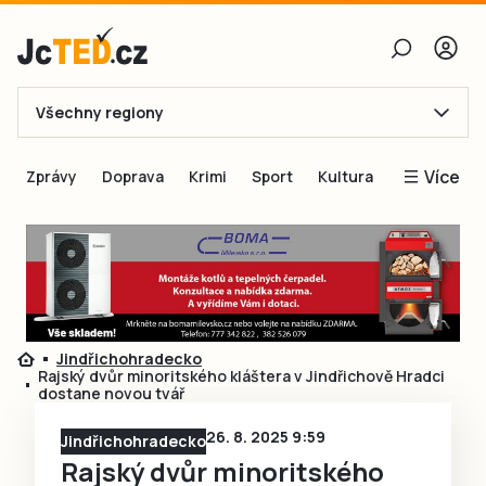
Všechny regiony
E-mail
Více
Zprávy
Doprava
Krimi
Sport
Kultura
Heslo
Blogy
Obnovit heslo
Inspirace
Čtenáři píší
Přihlásit se
Speciální přílohy
Jindřichohradecko
Přihlásit se přes Facebook
Inzerce
Rajský dvůr minoritského kláštera v Jindřichově Hradci
dostane novou tvář
Ještě nemám účet, chci se
Registrovat
26. 8. 2025 9:59
Jindřichohradecko
Rajský dvůr minoritského