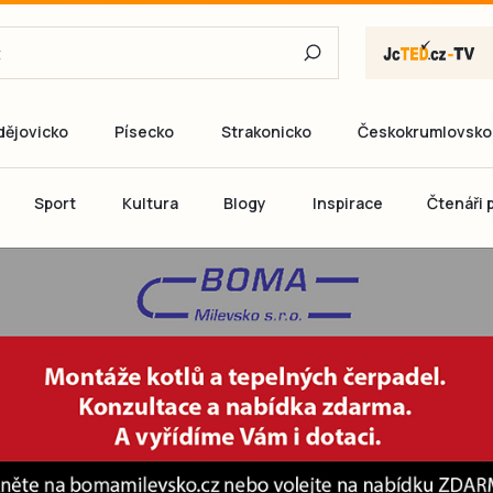
dějovicko
Písecko
Strakonicko
Českokrumlovsko
E-mail
Sport
Kultura
Blogy
Inspirace
Čtenáři p
Heslo
P
Přihlás
Ještě nemám ú