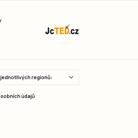
na
třídenní
Slavnost
y
venkova
v
Krašovicích.
ě jednotlivých regionů:
 osobních údajů