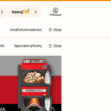
Přihlásit
Více
Jindřichohradecko
Více
íší
Speciální přílohy
Prachaticko
Inzerce
Obnovit heslo
řihlásit se
it se přes Facebook
čet, chci se
Registrovat