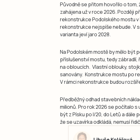
Původně se přitom hovořilo o tom
zahájena už v roce 2026. Později při
rekonstrukce Podolského mostu v lé
rekonstrukce nejspíše nebude. V 
varianta jeví jaro 2028.
Na Podolském mostě by mělo být 
příslušenství mostu, tedy zábradlí
na obloucích. Vlastní oblouky, stoj
sanovány. Konstrukce mostu po rek
V rámci rekonstrukce budou rozšíř
Předběžný odhad stavebních nákla
milionů. Pro rok 2026 se počítalo s
být z Písku po I/20, do Letů a dále
že se uzavírka odkládá, nemusí řidič
Libuše Kolářová