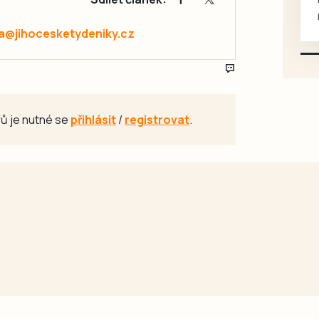
mazlivé, ihned k odběru.
a@jihocesketydeniky.cz
ů je nutné se
přihlásit
/
registrovat
.