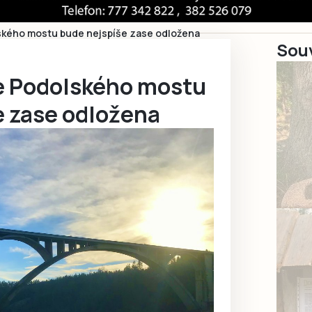
kého mostu bude nejspíše zase odložena
Souv
e Podolského mostu
e zase odložena