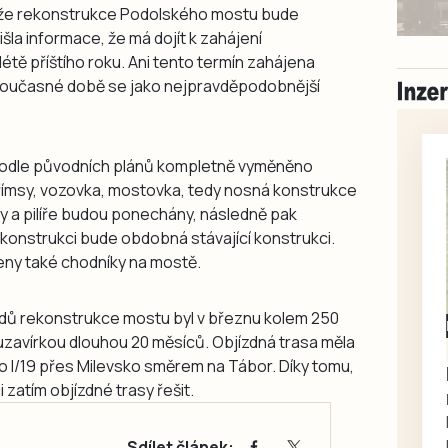
, že rekonstrukce Podolského mostu bude
šla informace, že má dojít k zahájení
tě příštího roku. Ani tento termín zahájena
současné době se jako nejpravděpodobnější
podle původních plánů kompletně vyměněno
, římsy, vozovka, mostovka, tedy nosná konstrukce
ky a pilíře budou ponechány, následně pak
onstrukci bude obdobná stávající konstrukci.
eny také chodníky na mostě.
dů rekonstrukce mostu byl v březnu kolem 250
Milevsko
 uzavírkou dlouhou 20 měsíců. Objízdná trasa měla
Zdarma / za odvoz
 po I/19 přes Milevsko směrem na Tábor. Díky tomu,
Daruji do dobrých
i zatím objízdné trasy řešit.
rukou kotě
Daruji do dobrých rukou
kotě-kočka, odčervené,
Sdílet článek: