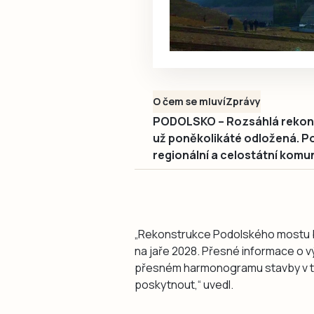
O čem se mluví
Zprávy
PODOLSKO – Rozsáhlá rekons
už poněkolikáté odložená. Po
regionální a celostátní komuni
„Rekonstrukce Podolského mostu b
na jaře 2028. Přesné informace o v
přesném harmonogramu stavby v tu
poskytnout,“ uvedl.