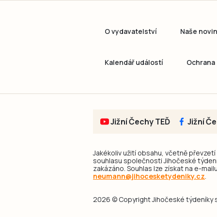
O vydavatelství
Naše novi
Kalendář událostí
Ochrana 
Jižní Čechy TEĎ
Jižní Č
Jakékoliv užití obsahu, včetně převzetí
souhlasu společnosti Jihočeské týdeník
zakázáno. Souhlas lze získat na e-mailu
neumann@jihocesketydeniky.cz
.
2026 © Copyright Jihočeské týdeníky s.