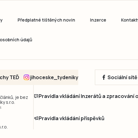
ny
Předplatné tištěných novin
Inzerce
Kontakt
osobních údajů
echy TEĎ
jihoceske_tydeniky
Sociální sít
Pravidla vkládání Inzerátů a zpracování
 článků, je bez
y s.r.o.
:
Pravidla vkládání příspěvků
r.o.