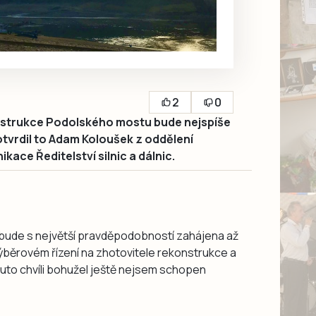
2
0
trukce Podolského mostu bude nejspíše
tvrdil to Adam Koloušek z oddělení
kace Ředitelství silnic a dálnic.
ude s největší pravděpodobností zahájena až
ýběrovém řízení na zhotovitele rekonstrukce a
to chvíli bohužel ještě nejsem schopen