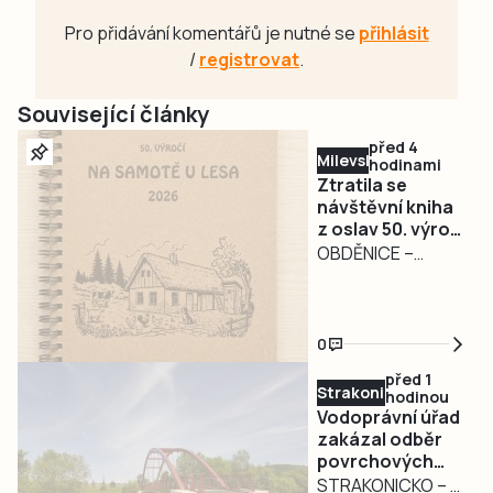
Pro přidávání komentářů je nutné se
přihlásit
/
registrovat
.
Související články
před 4
Milevsko
hodinami
Ztratila se
návštěvní kniha
z oslav 50. výročí
filmu Na samotě
OBDĚNICE –
u lesa.
Nepříjemná
Pořadatelé prosí
událost
o její vrácení
poznamenala
0
oslavy 50. výročí
před 1
kultovního filmu Na
Strakonicko
hodinou
samotě u lesa v
Vodoprávní úřad
Obděnicích na
zakázal odběr
povrchových
Petrovicku ze
vod na
STRAKONICKO – V
soboty 1. srpna.