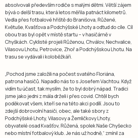
absolvovali především rodiče s malými dětmi. Větší zájem
bývá o delší trasu, která letos měřila patnáct kilometrů.
Vedla přes fotbalové hřiště do Branišova, Růžené,
Květuše, Kvašťova a Podchýšské Lhoty a odtud do cíle. Cíl
obou tras byl opět v místě startu – v hasičárně v
Chyškách. Cyklisté projeli Růženou, Chválov, Nechvalice,
Vilasovu Lhotu, Petrovice, Zhoř a Podchýšskou Lhotu. Na
trasu se vydávali i koloběžkáři.
„Pochod jsme založili na počest svatého Floriána,
patrona hasičů. Napadlo nás to s Josefem Vachtou. Když
vidím tu účast, tak myslím, že to byl dobrý nápad. Tradici
jsme jako jedni z mála drželi i přes covid. Chtěl bych
poděkovat všem, kteří se na této akci podílí. Jsou to
zdejší dobrovolní hasiči, obec, ale také sbory z
Podchýšské Lhoty, Vilasovy a Žemličkovy Lhoty,
obyvatelé osad Kvašťov, Růžená, spolek Naše Chyšecko
nebo místní fotbalový klub. Je nás už hodně,“ zmínil za