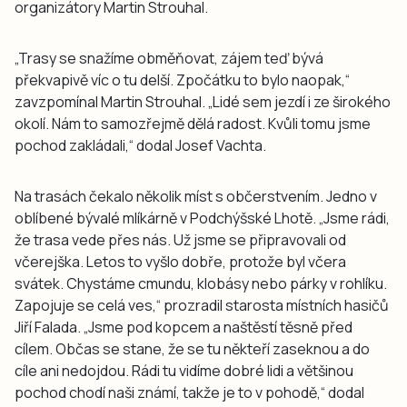
organizátory Martin Strouhal.
„Trasy se snažíme obměňovat, zájem teď bývá
překvapivě víc o tu delší. Zpočátku to bylo naopak,“
zavzpomínal Martin Strouhal. „Lidé sem jezdí i ze širokého
okolí. Nám to samozřejmě dělá radost. Kvůli tomu jsme
pochod zakládali,“ dodal Josef Vachta.
Na trasách čekalo několik míst s občerstvením. Jedno v
oblíbené bývalé mlíkárně v Podchýšské Lhotě. „Jsme rádi,
že trasa vede přes nás. Už jsme se připravovali od
včerejška. Letos to vyšlo dobře, protože byl včera
svátek. Chystáme cmundu, klobásy nebo párky v rohlíku.
Zapojuje se celá ves,“ prozradil starosta místních hasičů
Jiří Falada. „Jsme pod kopcem a naštěstí těsně před
cílem. Občas se stane, že se tu někteří zaseknou a do
cíle ani nedojdou. Rádi tu vidíme dobré lidi a většinou
pochod chodí naši známí, takže je to v pohodě,“ dodal