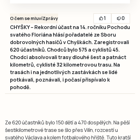
1
0
O čem se mluví
Zprávy
CHYŠKY – Rekordní účast na 14. ročníku Pochodu
svatého Floriána hlásí pořadatelé ze Sboru
dobrovolných hasičů v Chyškách. Zaregistrovali
620 účastníků. Chodců bylo 575 a cyklistů 45.
Chodci absolvovali trasy dlouhé šest a patnáct
kilometrů, cyklisté 32 kilometrovou trasu. Na
trasách i na jednotlivých zastávkách se lidé
potkávali, poznávali, i počasí přispívalo k
pohodě.
Ze 620 účastníků bylo 150 dětí a 470 dospělých. Na pěší
šestikilometrové trase se šlo přes Vilín, rozcestí u
svatého Václava a kolem fotbalového hřiště. Tuto kratší