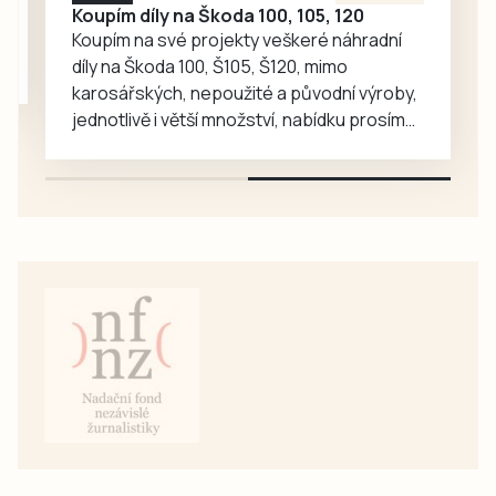
Koupím díly na Škoda 100, 105, 120
Koupím na své projekty veškeré náhradní
díly na Škoda 100, Š105, Š120, mimo
karosářských, nepoužité a původní výroby,
jednotlivě i větší množství, nabídku prosím
pouze na e-mail: svorpi@seznam.cz.