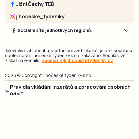
Jižní Čechy TEĎ
jihoceske_tydeniky
Sociální sítě jednotlivých regionů:
Jakékoliv užití obsahu, včetně převzetí článků, je bez souhlasu
společnosti Jihočeské týdeníky s.r.o. zakázáno. Souhlas lze
získat na e-mailu:
neumann@jihocesketydeniky.cz
.
2026 © Copyright Jihočeské týdeníky s.r.o.
Pravidla vkládání Inzerátů a zpracování osobních
údajů
Pravidla vkládání příspěvků
Hlavním cílem projektu „Nový vizuál webových stránek pro Jihočeské
týdeníky s.r.o." je optimalizace vizuálního stylu stávající značky a
modernizace grafického designu webu
jcted.cz
. Akcentována je funkčnost