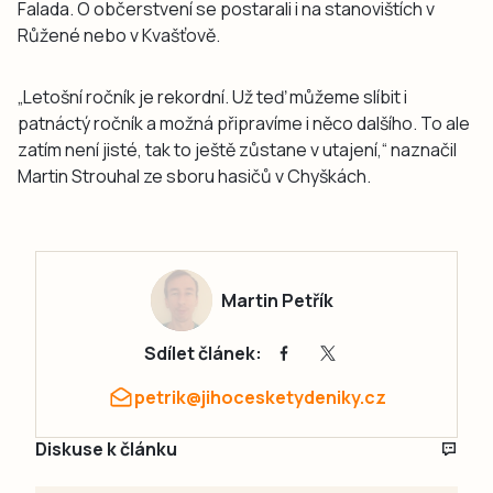
Falada. O občerstvení se postarali i na stanovištích v
Růžené nebo v Kvašťově.
„Letošní ročník je rekordní. Už teď můžeme slíbit i
patnáctý ročník a možná připravíme i něco dalšího. To ale
zatím není jisté, tak to ještě zůstane v utajení,“ naznačil
Martin Strouhal ze sboru hasičů v Chyškách.
Martin Petřík
Sdílet článek:
petrik@jihocesketydeniky.cz
Diskuse k článku