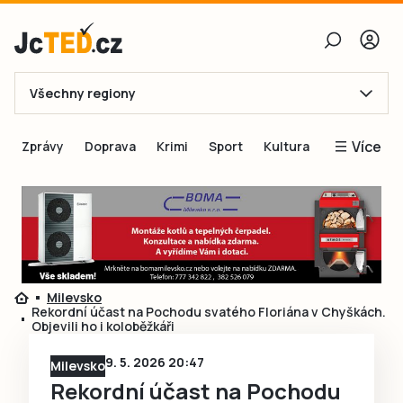
Všechny regiony
E-mail
Více
Zprávy
Doprava
Krimi
Sport
Kultura
Heslo
Blogy
Obnovit heslo
Inspirace
Čtenáři píší
Přihlásit se
Speciální přílohy
Milevsko
Přihlásit se přes Facebook
Inzerce
Rekordní účast na Pochodu svatého Floriána v Chyškách.
Objevili ho i koloběžkáři
Ještě nemám účet, chci se
Registrovat
9. 5. 2026 20:47
Milevsko
Rekordní účast na Pochodu