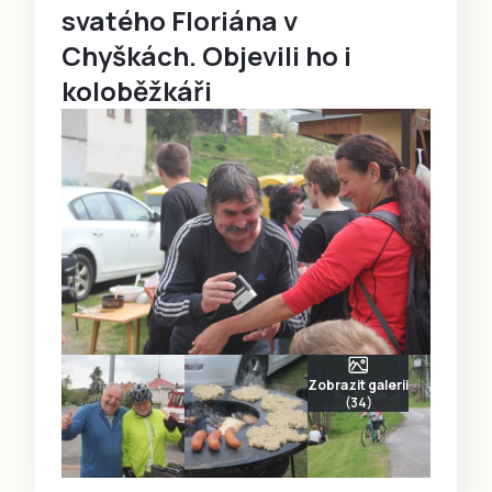
svatého Floriána v
Chyškách. Objevili ho i
koloběžkáři
Zobrazit galerii
(34)