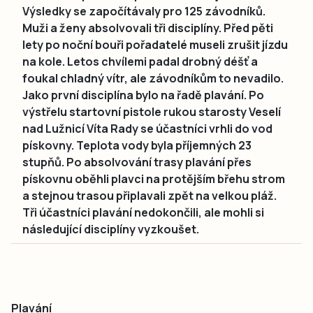
Výsledky se započítávaly pro 125 závodníků.
Muži a ženy absolvovali tři disciplíny. Před pěti
lety po noční bouři pořadatelé museli zrušit jízdu
na kole. Letos chvílemi padal drobný déšť a
foukal chladný vítr, ale závodníkům to nevadilo.
Jako první disciplína bylo na řadě plavání. Po
výstřelu startovní pistole rukou starosty Veselí
nad Lužnicí Víta Rady se účastníci vrhli do vod
pískovny. Teplota vody byla příjemných 23
stupňů. Po absolvování trasy plavání přes
pískovnu oběhli plavci na protějším břehu strom
a stejnou trasou připlavali zpět na velkou pláž.
Tři účastníci plavání nedokončili, ale mohli si
následující disciplíny vyzkoušet.
Plavání