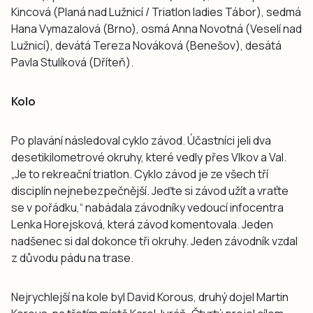
Kincová (Planá nad Lužnicí / Triatlon ladies Tábor), sedmá
Hana Vymazalová (Brno), osmá Anna Novotná (Veselí nad
Lužnicí), devátá Tereza Nováková (Benešov), desátá
Pavla Stulíková (Dříteň).
Kolo
Po plavání následoval cyklo závod. Účastníci jeli dva
desetikilometrové okruhy, které vedly přes Vlkov a Val.
„Je to rekreační triatlon. Cyklo závod je ze všech tří
disciplín nejnebezpečnější. Jeďte si závod užít a vraťte
se v pořádku,“ nabádala závodníky vedoucí infocentra
Lenka Horejsková, která závod komentovala. Jeden
nadšenec si dal dokonce tři okruhy. Jeden závodník vzdal
z důvodu pádu na trase.
Nejrychlejší na kole byl David Korous, druhý dojel Martin