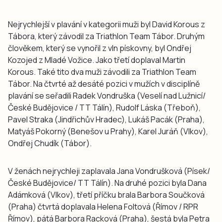
Nejrychlejší v plavání v kategorii muži byl David Korous z
Tábora, který závodil za Triathlon Team Tábor. Druhým
člověkem, který se vynořil z vln pískovny, byl Ondřej
Kozojed z Mladé Vožice. Jako třetí doplaval Martin
Korous. Také tito dva muži závodili za Triathlon Team
Tábor. Na čtvrté až desáté pozici v mužích v disciplíně
plavání se seřadili Radek Vondruška (Veselí nad Lužnicí/
České Budějovice / TT Tálín), Rudolf Láska (Třeboň),
Pavel Straka (Jindřichův Hradec), Lukáš Pacák (Praha),
Matyáš Pokorný (Benešov u Prahy), Karel Juráň (Vlkov),
Ondřej Chudík (Tábor).
V ženách nejrychleji zaplavala Jana Vondrušková (Písek/
České Budějovice/ TT Tálín). Na druhé pozici byla Dana
Adámková (Vlkov), třetí příčku brala Barbora Součková
(Praha) čtvrtá doplavala Helena Foltová (Římov / RPR
Římov), pátá Barbora Racková (Praha), šestá byla Petra