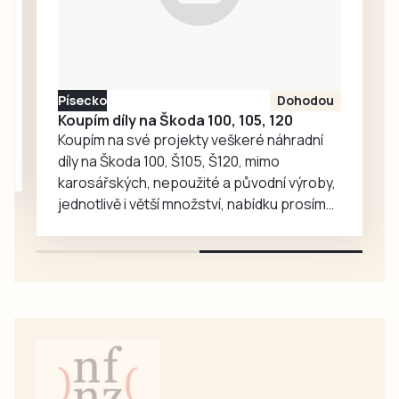
Friebová
odpověděla.
Písecko
Dohodou
Koupím díly na Škoda 100, 105, 120
Koupím na své projekty veškeré náhradní
díly na Škoda 100, Š105, Š120, mimo
karosářských, nepoužité a původní výroby,
jednotlivě i větší množství, nabídku prosím
pouze na e-mail: svorpi@seznam.cz.