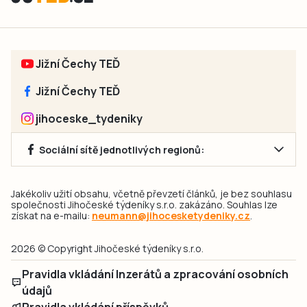
Jižní Čechy TEĎ
Jižní Čechy TEĎ
jihoceske_tydeniky
Sociální sítě jednotlivých regionů:
Jakékoliv užití obsahu, včetně převzetí článků, je bez souhlasu
společnosti Jihočeské týdeníky s.r.o. zakázáno. Souhlas lze
získat na e-mailu:
neumann@jihocesketydeniky.cz
.
2026 © Copyright Jihočeské týdeníky s.r.o.
Pravidla vkládání Inzerátů a zpracování osobních
údajů