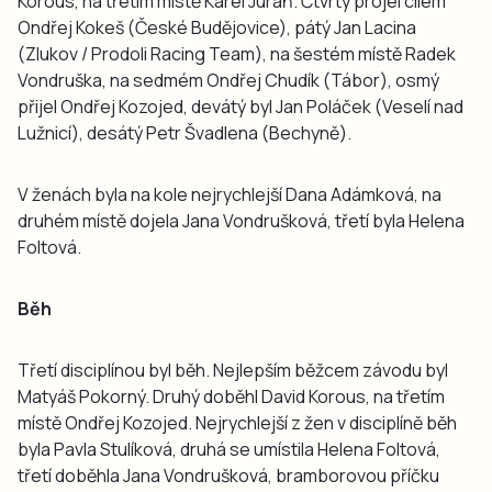
Korous, na třetím místě Karel Juráň. Čtvrtý projel cílem
Ondřej Kokeš (České Budějovice), pátý Jan Lacina
(Zlukov / Prodoli Racing Team), na šestém místě Radek
Vondruška, na sedmém Ondřej Chudík (Tábor), osmý
přijel Ondřej Kozojed, devátý byl Jan Poláček (Veselí nad
Lužnicí), desátý Petr Švadlena (Bechyně).
V ženách byla na kole nejrychlejší Dana Adámková, na
druhém místě dojela Jana Vondrušková, třetí byla Helena
Foltová.
Běh
Třetí disciplínou byl běh. Nejlepším běžcem závodu byl
Matyáš Pokorný. Druhý doběhl David Korous, na třetím
místě Ondřej Kozojed. Nejrychlejší z žen v disciplíně běh
byla Pavla Stulíková, druhá se umístila Helena Foltová,
třetí doběhla Jana Vondrušková, bramborovou příčku