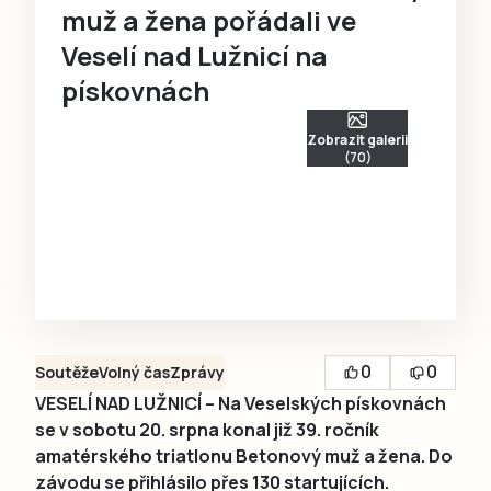
muž a žena pořádali ve
Veselí nad Lužnicí na
pískovnách
Zobrazit galerii
(70)
0
0
Soutěže
Volný čas
Zprávy
VESELÍ NAD LUŽNICÍ – Na Veselských pískovnách
se v sobotu 20. srpna konal již 39. ročník
amatérského triatlonu Betonový muž a žena. Do
závodu se přihlásilo přes 130 startujících.