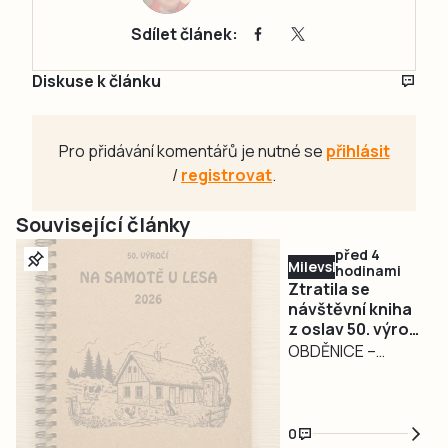
Sdílet článek:
Diskuse k článku
Pro přidávání komentářů je nutné se
přihlásit
/
registrovat
.
Související články
před 4
Milevsko
hodinami
Ztratila se
návštěvní kniha
z oslav 50. výročí
filmu Na samotě
OBDĚNICE –
u lesa.
Nepříjemná
Pořadatelé prosí
událost
o její vrácení
poznamenala
0
oslavy 50. výročí