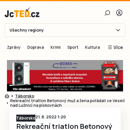
Všechny regiony
E-mail
Více
Zprávy
Doprava
Krimi
Sport
Kultura
Heslo
Blogy
Obnovit heslo
Inspirace
Čtenáři píší
Přihlásit se
Speciální přílohy
Táborsko
Přihlásit se přes Facebook
Inzerce
Rekreační triatlon Betonový muž a žena pořádali ve Veselí
nad Lužnicí na pískovnách
Ještě nemám účet, chci se
Registrovat
21. 8. 2022 1:20
Táborsko
Rekreační triatlon Betonový