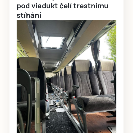
pod viadukt čelí trestnímu
stíhání