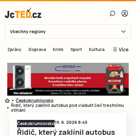
Všechny regiony
E-mail
Více
Zprávy
Doprava
Krimi
Sport
Kultura
Heslo
Blogy
Obnovit heslo
Inspirace
Čtenáři píší
Přihlásit se
Speciální přílohy
Českokrumlovsko
Přihlásit se přes Facebook
Inzerce
Řidič, který zaklínil autobus pod viadukt čelí trestnímu
stíhání
Ještě nemám účet, chci se
Registrovat
19. 6. 2026 8:45
Českokrumlovsko
Řidič, který zaklínil autobus