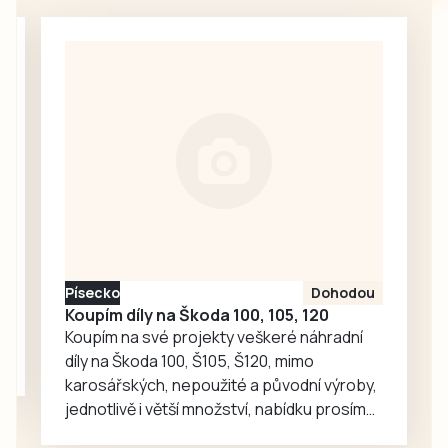
Táborsku. Policie
nakonec odvezli
provoz odkláněla
turnajové
od Veselí nad
prvenství.
Lužnicí přes Dynín
a další obce, jak
informoval mluvčí
Milan Bajcura.
Písecko
Dohodou
Koupím díly na Škoda 100, 105, 120
Koupím na své projekty veškeré náhradní
díly na Škoda 100, Š105, Š120, mimo
karosářských, nepoužité a původní výroby,
jednotlivě i větší množství, nabídku prosím
pouze na e-mail: svorpi@seznam.cz.