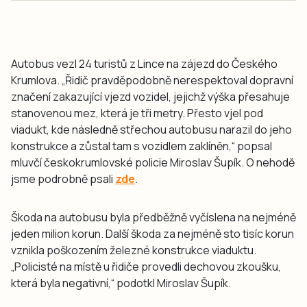
Autobus vezl 24 turistů z Lince na zájezd do Českého
Krumlova. „Řidič pravděpodobně nerespektoval dopravní
značení zakazující vjezd vozidel, jejichž výška přesahuje
stanovenou mez, která je tři metry. Přesto vjel pod
viadukt, kde následně střechou autobusu narazil do jeho
konstrukce a zůstal tam s vozidlem zaklíněn,“ popsal
mluvčí českokrumlovské policie Miroslav Šupík. O nehodě
jsme podrobně psali
zde
.
Škoda na autobusu byla předběžně vyčíslena na nejméně
jeden milion korun. Další škoda za nejméně sto tisíc korun
vznikla poškozením železné konstrukce viaduktu.
„Policisté na místě u řidiče provedli dechovou zkoušku,
která byla negativní,“ podotkl Miroslav Šupík.