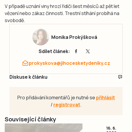
V případě uznání viny hrozí řidiči šest měsíců až pět let
vězení nebo zákaz činnosti. Trestní stíhání probíhá na
svobodě.
Monika Prokýšková
Sdílet článek:
prokyskova@jihocesketydeniky.cz
Diskuse k článku
Pro přidávání komentářů je nutné se
přihlásit
/
registrovat
.
Související články
16. 6.