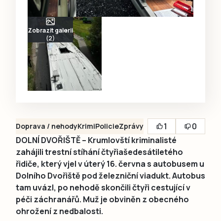
Zobrazit galerii
(2)
1
0
Doprava / nehody
Krimi
Policie
Zprávy
DOLNÍ DVOŘIŠTĚ – Krumlovští kriminalisté
zahájili trestní stíhání čtyřiašedesátiletého
řidiče, který vjel v úterý 16. června s autobusem u
Dolního Dvořiště pod železniční viadukt. Autobus
tam uvázl, po nehodě skončili čtyři cestující v
péči záchranářů. Muž je obviněn z obecného
ohrožení z nedbalosti.