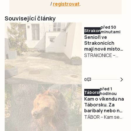
/
registrovat
.
Související články
před 50
Strakonicko
minutami
Senioři ve
Strakonicích
mají nové místo
pro setkávání.
STRAKONICE –
Město pokračuje
Zázemí pro
v modernizaci
seniory ve
infocentra
Strakonicích se
0
opět posunulo dál.
před 1
U Infocentra pro
Táborsko
hodinou
seniory prošel
Kam o víkendu na
rekonstrukcí
Táborsku. Za
baribaly nebo na
dvorek, který nyní
Chotovinské
TÁBOR – Kam se
nabízí
slavnosti
vydat o víkendu za
bezbariérový
zábavou?