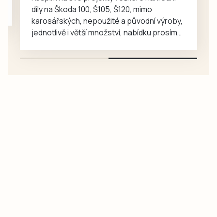
díly na Škoda 100, Š105, Š120, mimo
karosářských, nepoužité a původní výroby,
jednotlivě i větší množství, nabídku prosím
pouze na e-mail: svorpi@seznam.cz.