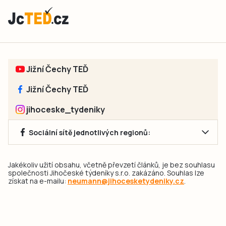
Jižní Čechy TEĎ
Jižní Čechy TEĎ
jihoceske_tydeniky
Sociální sítě jednotlivých regionů:
Jakékoliv užití obsahu, včetně převzetí článků, je bez souhlasu
společnosti Jihočeské týdeníky s.r.o. zakázáno. Souhlas lze
získat na e-mailu:
neumann@jihocesketydeniky.cz
.
2026 © Copyright Jihočeské týdeníky s.r.o.
Pravidla vkládání Inzerátů a zpracování osobních