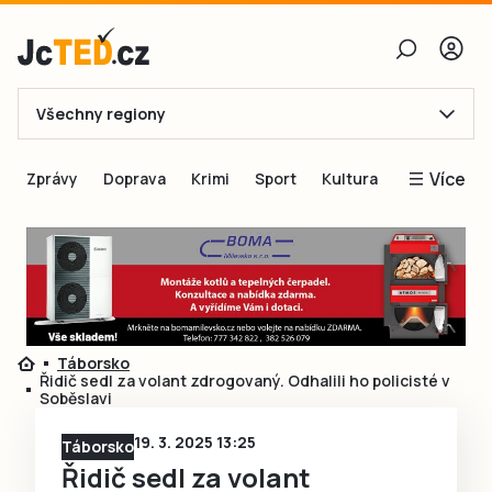
Všechny regiony
E-mail
Více
Zprávy
Doprava
Krimi
Sport
Kultura
Heslo
Blogy
Obnovit heslo
Inspirace
Čtenáři píší
Přihlásit se
Speciální přílohy
Táborsko
Přihlásit se přes Facebook
Inzerce
Řidič sedl za volant zdrogovaný. Odhalili ho policisté v
Soběslavi
Ještě nemám účet, chci se
Registrovat
19. 3. 2025 13:25
Táborsko
Řidič sedl za volant