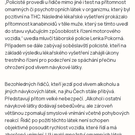
„Policisté provedli u řidiče mimo jiné i test na přítomnost
omamných či psychotropních látek v organizmu, který byl
pozitivní na THC. Následné lékařské vyšetření prokázalo
přítomnost kanabinoidů v těle muže, který se tímto uvedl
do stavu vylučujícím způsobilost k řízení motorového
vozidla,“ uvedla mluvčí táborské policie Lenka Pokorná.
Případem se dále zabývají soběslavští policisté, kteří na
základě výsledku lékařského vyšetření zahájili úkony
trestního řízení pro podezření ze spáchání přečinu
ohrožení pod vlivem návykové látky.
Bezohledných řidičů, kteří jezdí pod vlivem alkoholu a
jiných návykových látek, na jihu Čech stále přibývá.
Představují přitom velké nebezpečí. „Alkohol i ostatní
návykové látky dodávají sebedůvěru, ale zároveň
většinou zpomalují smyslové vnímání včetně pohybových
reakcí. Řidič po požití těchto látek není schopen
objektivně posoudit rychlost vozidla, které řídí a má
zhoršené vnímání. Už i malé množství omamných látek