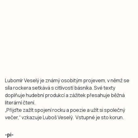
Lubomír Veselý je známý osobitým projevem, v němž se
síla rockera setkává s citlivostí básníka. Své texty
doplňuje hudební produkcí a zážitek přesahuje běžná
literární čtení.
„Přijďte zažít spojení rocku a poezie a užít si společný
večer,“ vzkazuje Luboš Veselý. Vstupné je sto korun.
-pi-