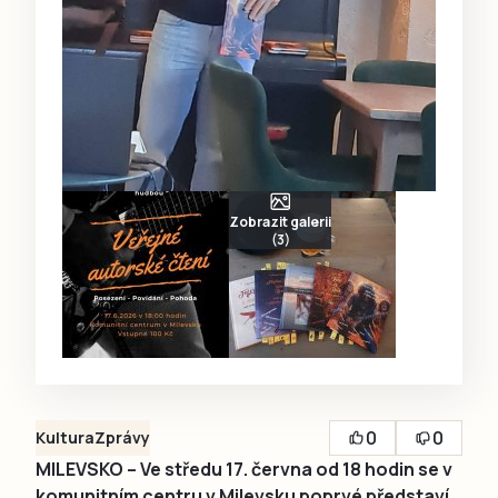
Zobrazit galerii
(3)
0
0
Kultura
Zprávy
MILEVSKO – Ve středu 17. června od 18 hodin se v
komunitním centru v Milevsku poprvé představí