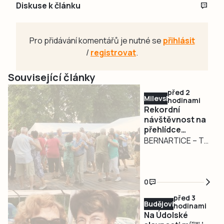
Diskuse k článku
Pro přidávání komentářů je nutné se
přihlásit
/
registrovat
.
Související články
před 2
Milevsko
hodinami
Rekordní
návštěvnost na
přehlídce
dechovek v
BERNARTICE – To
Bernarticích. Na
organizátoři
Český rozhlas
bernartické
jsou lidé
přehlídky
naštvaní.
0
dechových hudeb
Objevují Rádio
před 3
Dechovka
nečekali. V sobotu
Budějovicko
hodinami
8. srpna navštívilo
Na Údolské