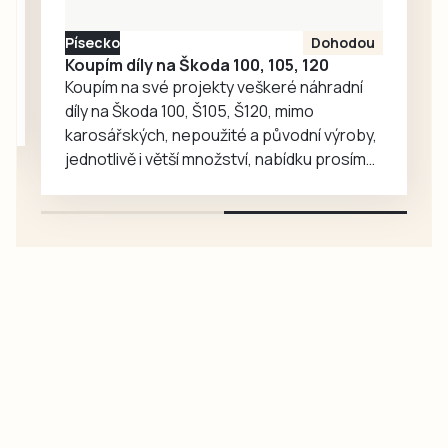
vzkazy a kresby
účastníci pochodu
Písecko
Dohodou
i…
Koupím díly na Škoda 100, 105, 120
Koupím na své projekty veškeré náhradní
díly na Škoda 100, Š105, Š120, mimo
karosářských, nepoužité a původní výroby,
jednotlivě i větší množství, nabídku prosím
pouze na e-mail: svorpi@seznam.cz.