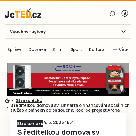
Všechny regiony
E-mail
Více
Zprávy
Doprava
Krimi
Sport
Kultura
Heslo
Blogy
Obnovit heslo
Inspirace
Čtenáři píší
Přihlásit se
Speciální přílohy
Strakonicko
Přihlásit se přes Facebook
Inzerce
S ředitelkou domova sv. Linharta o financování sociálních
služeb a plánech do budoucna. Rodí se projekt Archa
Ještě nemám účet, chci se
Registrovat
4. 6. 2026 18:41
Strakonicko
S ředitelkou domova sv.