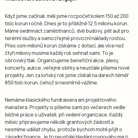
Když jsme začínali, měli jsme rozpočet kolem 150 až 200
tisíc korun ročně. Dnes je to přibližně 12,5 milionu korun.
Máme sedmnáct zaměstnanců, dvě budovy, pět aut pro
terénní služby a samozřejmě provozní náklady rostou.
Přes osm milionů korun získáme z dotací, ale více než
čtyři miliony musíme každý rok sehnat sami. To je
obrovský tlak. Organizujeme benefiční akce, plesy,
koncerty, aukce, veřejné sbírky a neustále píšeme nové
projekty. Jen za loňský rok jsme získali na darech téměř
850 tisíc korun, čehož si nesmírně vážíme.
Nemáme klasického fundraisera ani projektového
manažera. Projekty si píšeme sami po večerech vedle
běžné práce s uživateli, při vedení organizace. Každý
měsíc připravujeme několik grantových žádostí a
nesmíme udělat chybu, protože bychom mohli přijít o
zásadní finance. Je to neustálé hledání rovnováhy mezi