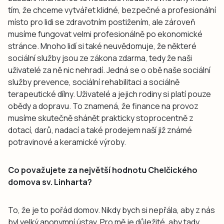
tím, že chceme vytvářet klidné, bezpečné a profesionální
místo pro lidi se zdravotním postižením, ale zároveň
musíme fungovat velmi profesionálně po ekonomické
stránce. Mnoho lidí si také neuvědomuje, že některé
sociální služby jsou ze zákona zdarma, tedy že naši
uživatelé za ně nic nehradí. Jedná se o obě naše sociální
služby prevence, sociální rehabilitaci a sociálně
terapeutické dílny. Uživatelé a jejich rodiny si platí pouze
obědy a dopravu. To znamená, že finance na provoz
musíme skutečně shánět prakticky stoprocentně z
dotací, darů, nadací a také prodejem naší již známé
potravinové a keramické výroby.
Co považujete za největší hodnotu Chelčického
domova sv. Linharta?
To, že je to pořád domov. Nikdy bych si nepřála, aby z nás
byl velký anonymní ústav. Pro mě je důležité, aby tady