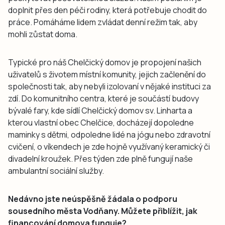
doplnit přes den péči rodiny, která potřebuje chodit do
práce. Pomáháme lidem zvládat denní režim tak, aby
mohli zůstat doma.
Typické pro náš Chelčický domov je propojení našich
uživatelů s životem místní komunity, jejich začlenění do
společnosti tak, aby nebyli izolovaní v nějaké instituci za
zdí. Do komunitního centra, které je součástí budovy
bývalé fary, kde sídlí Chelčický domov sv. Linharta a
kterou vlastní obec Chelčice, docházejí dopoledne
maminky s dětmi, odpoledne lidé na jógu nebo zdravotní
cvičení, o víkendech je zde hojně využívaný keramický či
divadelní kroužek. Přes týden zde plně fungují naše
ambulantní sociální služby.
Nedávno jste neúspěšně žádala o podporu
sousedního města Vodňany. Můžete přiblížit, jak
financování domova funguje?