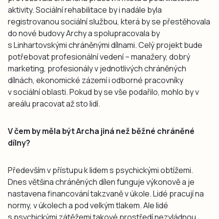
aktivity. Sociální rehabilitace by i nadále byla
registrovanou sociální službou, která by se přestěhovala
do nové budovy Archy a spolupracovala by
s Linhartovskými chráněnými dílnami. Celý projekt bude
potřebovat profesionální vedení – manažery, dobrý
marketing, profesionály v jednotlivých chráněných
dílnách, ekonomické zázemí i odborné pracovníky
v sociální oblasti. Pokud by se vše podařilo, mohlo by v
areálu pracovat až sto lidí.
V čem by měla být Archa jiná než běžné chráněné
dílny?
Především v přístupu k lidem s psychickými obtížemi.
Dnes většina chráněných dílen funguje výkonově a je
nastavena financování takzvaně v úkole. Lidé pracují na
normy, v úkolech a pod velkým tlakem. Ale lidé
s psychickými zátěžemi takové prostředí nezvládnou.