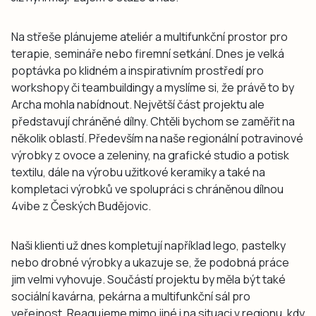
Na střeše plánujeme ateliér a multifunkční prostor pro
terapie, semináře nebo firemní setkání. Dnes je velká
poptávka po klidném a inspirativním prostředí pro
workshopy či teambuildingy a myslíme si, že právě to by
Archa mohla nabídnout. Největší část projektu ale
představují chráněné dílny. Chtěli bychom se zaměřit na
několik oblastí. Především na naše regionální potravinové
výrobky z ovoce a zeleniny, na grafické studio a potisk
textilu, dále na výrobu užitkové keramiky a také na
kompletaci výrobků ve spolupráci s chráněnou dílnou
4vibe z Českých Budějovic.
Naši klienti už dnes kompletují například lego, pastelky
nebo drobné výrobky a ukazuje se, že podobná práce
jim velmi vyhovuje. Součástí projektu by měla být také
sociální kavárna, pekárna a multifunkční sál pro
veřejnost. Reagujeme mimo jiné i na situaci v regionu, kdy