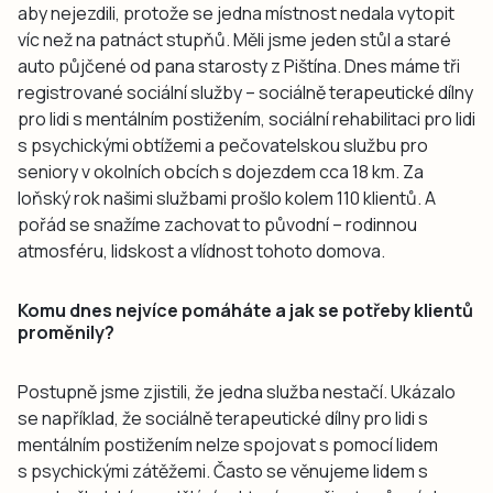
aby nejezdili, protože se jedna místnost nedala vytopit
víc než na patnáct stupňů. Měli jsme jeden stůl a staré
auto půjčené od pana starosty z Pištína. Dnes máme tři
registrované sociální služby – sociálně terapeutické dílny
pro lidi s mentálním postižením, sociální rehabilitaci pro lidi
s psychickými obtížemi a pečovatelskou službu pro
seniory v okolních obcích s dojezdem cca 18 km. Za
loňský rok našimi službami prošlo kolem 110 klientů. A
pořád se snažíme zachovat to původní – rodinnou
atmosféru, lidskost a vlídnost tohoto domova.
Komu dnes nejvíce pomáháte a jak se potřeby klientů
proměnily?
Postupně jsme zjistili, že jedna služba nestačí. Ukázalo
se například, že sociálně terapeutické dílny pro lidi s
mentálním postižením nelze spojovat s pomocí lidem
s psychickými zátěžemi. Často se věnujeme lidem s