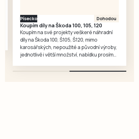
vedla přes ulici Na
Pršíně do
Písecko
Dohodou
rožmberského
Koupím díly na Škoda 100, 105, 120
hradu. Tentokrát
Koupím na své projekty veškeré náhradní
se…
díly na Škoda 100, Š105, Š120, mimo
karosářských, nepoužité a původní výroby,
jednotlivě i větší množství, nabídku prosím
pouze na e-mail: svorpi@seznam.cz.