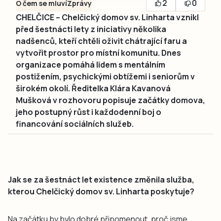
2
0
O čem se mluví
Zprávy
CHELČICE – Chelčický domov sv. Linharta vznikl
před šestnácti lety z iniciativy několika
nadšenců, kteří chtěli oživit chátrající faru a
vytvořit prostor pro místní komunitu. Dnes
organizace pomáhá lidem s mentálním
postižením, psychickými obtížemi i seniorům v
širokém okolí. Ředitelka Klára Kavanová
Mušková v rozhovoru popisuje začátky domova,
jeho postupný růst i každodenní boj o
financování sociálních služeb.
Jak se za šestnáct let existence změnila služba,
kterou Chelčický domov sv. Linharta poskytuje?
Na začátku by bylo dobré připomenout, proč jsme