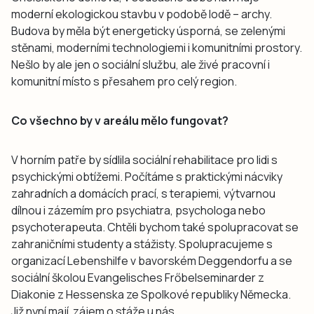
moderní ekologickou stavbu v podobě lodě – archy.
Budova by měla být energeticky úsporná, se zelenými
stěnami, moderními technologiemi i komunitními prostory.
Nešlo by ale jen o sociální službu, ale živé pracovní i
komunitní místo s přesahem pro celý region.
Co všechno by v areálu mělo fungovat?
V horním patře by sídlila sociální rehabilitace pro lidi s
psychickými obtížemi. Počítáme s praktickými nácviky
zahradních a domácích prací, s terapiemi, výtvarnou
dílnou i zázemím pro psychiatra, psychologa nebo
psychoterapeuta. Chtěli bychom také spolupracovat se
zahraničními studenty a stážisty. Spolupracujeme s
organizací Lebenshilfe v bavorském Deggendorfu a se
sociální školou Evangelisches Frőbelseminarder z
Diakonie z Hessenska ze Spolkové republiky Německa.
Již nyní mají zájem o stáže u nás.