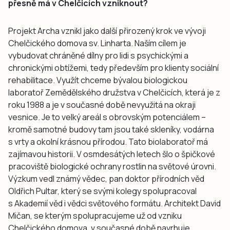
přesně má v Chelčicích vzniknout?
Projekt Archa vznikl jako další přirozený krok ve vývoji
Chelčického domova sv. Linharta. Naším cílem je
vybudovat chráněné dílny pro lidi s psychickými a
chronickými obtížemi, tedy především pro klienty sociální
rehabilitace. Využít chceme bývalou biologickou
laboratoř Zemědělského družstva v Chelčicích, která je z
roku 1988 a je v současné době nevyužitá na okraji
vesnice. Je to velký areál s obrovským potenciálem –
kromě samotné budovy tam jsou také skleníky, vodárna
s vrty a okolní krásnou přírodou. Tato biolaboratoř má
zajímavou historii. V osmdesátých letech šlo o špičkové
pracoviště biologické ochrany rostlin na světové úrovni.
Výzkum vedl známý vědec, pan doktor přírodních věd
Oldřich Pultar, který se svými kolegy spolupracoval
s Akademií věd i vědci světového formátu. Architekt David
Mičan, se kterým spolupracujeme už od vzniku
Chelčického domova, v současné době navrhuje