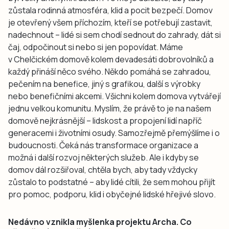
zůstala rodinná atmosféra, klid a pocit bezpečí. Domov
je otevřený všem příchozím, kteří se potřebují zastavit,
nadechnout – lidé si sem chodí sednout do zahrady, dát si
čaj, odpočinout si nebo si jen popovídat. Máme
v Chelčickém domově kolem devadesáti dobrovolníků a
každý přináší něco svého. Někdo pomáhá se zahradou,
pečením na benefice, jiný s grafikou, další s výrobky
nebo benefičními akcemi. Všichni kolem domova vytvářejí
jednu velkou komunitu. Myslím, že právě to je na našem
domově nejkrásnější – lidskost a propojení lidí napříč
generacemi i životními osudy. Samozřejmě přemýšlíme i o
budoucnosti. Čeká nás transformace organizace a
možná i další rozvoj některých služeb. Ale i kdyby se
domov dál rozšiřoval, chtěla bych, aby tady vždycky
zůstalo to podstatné – aby lidé cítili, že sem mohou přijít
pro pomoc, podporu, klid i obyčejné lidské hřejivé slovo.
Nedávno vznikla myšlenka projektu Archa. Co