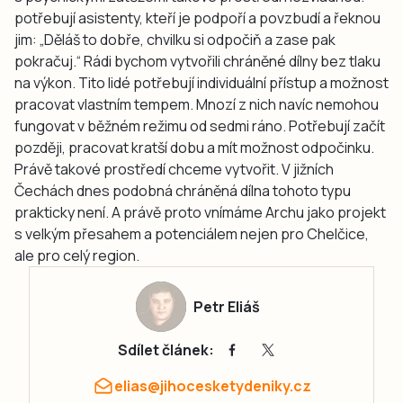
potřebují asistenty, kteří je podpoří a povzbudí a řeknou
jim: „Děláš to dobře, chvilku si odpočiň a zase pak
pokračuj.“ Rádi bychom vytvořili chráněné dílny bez tlaku
na výkon. Tito lidé potřebují individuální přístup a možnost
pracovat vlastním tempem. Mnozí z nich navíc nemohou
fungovat v běžném režimu od sedmi ráno. Potřebují začít
později, pracovat kratší dobu a mít možnost odpočinku.
Právě takové prostředí chceme vytvořit. V jižních
Čechách dnes podobná chráněná dílna tohoto typu
prakticky není. A právě proto vnímáme Archu jako projekt
s velkým přesahem a potenciálem nejen pro Chelčice,
ale pro celý region.
Petr Eliáš
Sdílet článek:
elias@jihocesketydeniky.cz