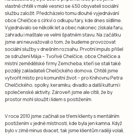
vlastně chtěli v malé vesnici se 450 obyvateli sociální
službu založit. Předcházelo tomu dlouhé vyjednávání
obce Chelčice s církví o odkupu fary, kde dnes sídlíme.
Vyjednávalo se několik let a obec nakonec získala faru,
zahradu i maštale ve velmi špatném stavu. Na začátku
jsme ani neuvažovali o tom, že budeme provozovat
sociální služby v dnešním rozsahu. Prvotní impuls přišel
ze sdružení Mája – Tvořivé Chelčice, obce Chelčice a
místní zemědělské firmy Zemcheba, kteří se stali také
později zakladateli Chelčického domova. Chtěli jsme
vytvořit místo pro komunitní život – pro Knihovnu Petra
Chelčického, spolky, keramiku, divadlo a další kulturní i
společenské aktivity. Zároveň jsme ale cítili, že by
prostor mohl sloužit i lidem s postižením.
V roce 2010 jsme začínali se třemi klienty s mentálním
postižením v jedné místnosti, kde byla jen kamna. Když
bylo v zimě minus dvacet, tak jsme klientům raději volali,