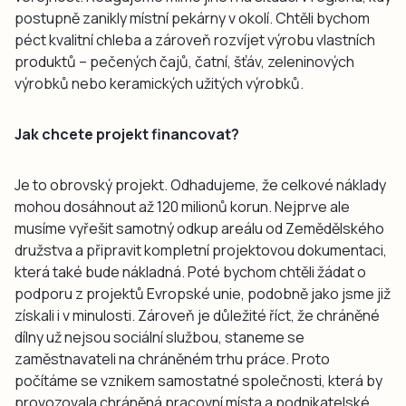
postupně zanikly místní pekárny v okolí. Chtěli bychom
péct kvalitní chleba a zároveň rozvíjet výrobu vlastních
produktů – pečených čajů, čatní, šťáv, zeleninových
výrobků nebo keramických užitých výrobků.
Jak chcete projekt financovat?
Je to obrovský projekt. Odhadujeme, že celkové náklady
mohou dosáhnout až 120 milionů korun. Nejprve ale
musíme vyřešit samotný odkup areálu od Zemědělského
družstva a připravit kompletní projektovou dokumentaci,
která také bude nákladná. Poté bychom chtěli žádat o
podporu z projektů Evropské unie, podobně jako jsme již
získali i v minulosti. Zároveň je důležité říct, že chráněné
dílny už nejsou sociální službou, staneme se
zaměstnavateli na chráněném trhu práce. Proto
počítáme se vznikem samostatné společnosti, která by
provozovala chráněná pracovní místa a podnikatelské