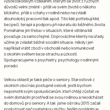
vysokoškolským vzděláním, kterým se život z různých
důvodů velmi změnil – přišli ve svém životě o někoho
blízkého, přišli o vztahy v rodině nebo nezvládli
dlouhodobý pracovní tlak apod. Tito lidé potřebují klid,
bezpečí, terapii a podporu při návratu do běžného života.
Pomáháme jim třeba i v situacích, které většina lidí
považuje za samozřejmé. Doprovázíme klienty na úřady,
učíme je zvládat běžné sociální situace, někdy i jen
například vrátit zboží v obchodě nebo komunikovat
s okolním světem beze strachu a úzkostí.
Spolupracujeme s psychiatry, psychology i rodinnými
poradci.
Velkou oblastí je také péče o seniory. Starostové z
okolních obcí nás postupně oslovili, jestli bychom
nepomohli svým spoluobčanům, kteří chtějí zůstat ve
svém domácím prostředí se svou rodinou a neodcházet
do domovů pro seniory. A tak jsme od roku 2015 začali
poskytovat pečovatelskou službu. Naším posláním je