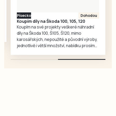
případech
poškození přišli o
Písecko
Dohodou
více než tři miliony
Koupím díly na Škoda 100, 105, 120
korun.
Koupím na své projekty veškeré náhradní
díly na Škoda 100, Š105, Š120, mimo
karosářských, nepoužité a původní výroby,
jednotlivě i větší množství, nabídku prosím
pouze na e-mail: svorpi@seznam.cz.