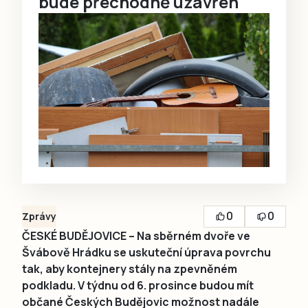
bude přechodně uzavřen
0
0
Zprávy
ČESKÉ BUDĚJOVICE – Na sběrném dvoře ve
Švábově Hrádku se uskuteční úprava povrchu
tak, aby kontejnery stály na zpevněném
podkladu. V týdnu od 6. prosince budou mít
občané Českých Budějovic možnost nadále