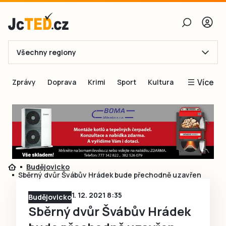
Všechny regiony
E-mail
Více
Zprávy
Doprava
Krimi
Sport
Kultura
Heslo
Blogy
Obnovit heslo
Inspirace
Čtenáři píší
Přihlásit se
Speciální přílohy
Budějovicko
Přihlásit se přes Facebook
Inzerce
Sběrný dvůr Švábův Hrádek bude přechodně uzavřen
Ještě nemám účet, chci se
Registrovat
1. 12. 2021 8:35
Budějovicko
Sběrný dvůr Švábův Hrádek