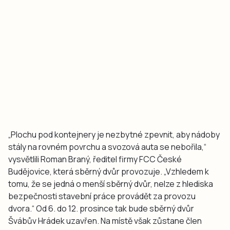
„Plochu pod kontejnery je nezbytné zpevnit, aby nádoby
stály na rovném povrchu a svozová auta se nebořila,“
vysvětlili Roman Braný, ředitel firmy FCC České
Budějovice, která sběrný dvůr provozuje. „Vzhledem k
tomu, že se jedná o menší sběrný dvůr, nelze z hlediska
bezpečnosti stavební práce provádět za provozu
dvora.“ Od 6. do 12. prosince tak bude sběrný dvůr
Švábův Hrádek uzavřen. Na místě však zůstane člen