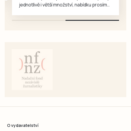
jednotlivě i větší množství, nabídku prosím
pouze na e-mail: svorpi@seznam.cz.
O vydavatelství