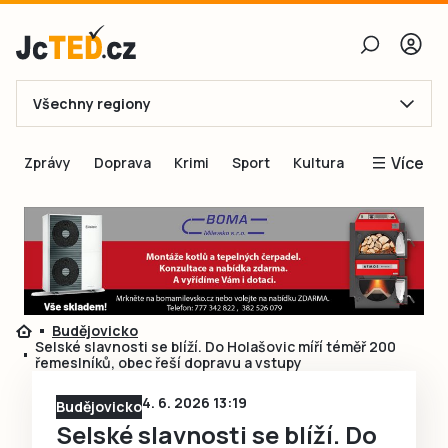
Všechny regiony
E-mail
Více
Zprávy
Doprava
Krimi
Sport
Kultura
Heslo
Blogy
Obnovit heslo
Inspirace
Čtenáři píší
Přihlásit se
Speciální přílohy
Budějovicko
Přihlásit se přes Facebook
Inzerce
Selské slavnosti se blíží. Do Holašovic míří téměř 200
řemeslníků, obec řeší dopravu a vstupy
Ještě nemám účet, chci se
Registrovat
4. 6. 2026 13:19
Budějovicko
Selské slavnosti se blíží. Do