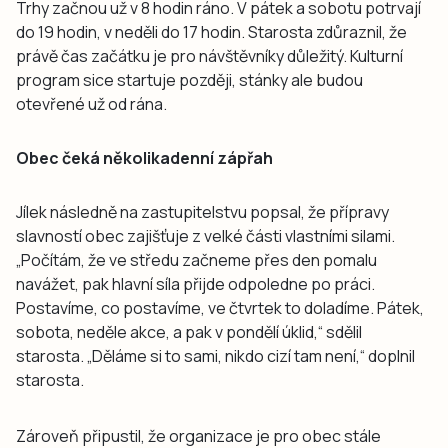
Trhy začnou už v 8 hodin ráno. V pátek a sobotu potrvají
do 19 hodin, v neděli do 17 hodin. Starosta zdůraznil, že
právě čas začátku je pro návštěvníky důležitý. Kulturní
program sice startuje později, stánky ale budou
otevřené už od rána.
Obec čeká několikadenní zápřah
Jílek následně na zastupitelstvu popsal, že přípravy
slavností obec zajišťuje z velké části vlastními silami.
„Počítám, že ve středu začneme přes den pomalu
navážet, pak hlavní síla přijde odpoledne po práci.
Postavíme, co postavíme, ve čtvrtek to doladíme. Pátek,
sobota, neděle akce, a pak v pondělí úklid,“ sdělil
starosta. „Děláme si to sami, nikdo cizí tam není,“ doplnil
starosta.
Zároveň připustil, že organizace je pro obec stále