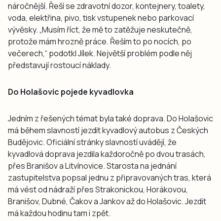
náročnější. Řeší se zdravotní dozor, kontejnery, toalety,
voda, elektřina, pivo, tisk vstupenek nebo parkovací
vývěsky. „Musím říct, že mě to zatěžuje neskutečně,
protože mám hrozně práce. Řeším to po nocích, po
večerech,“ podotkl Jílek. Největší problém podle něj
představují rostoucí náklady.
Do Holašovic pojede kyvadlovka
Jedním z řešených témat byla také doprava. Do Holašovic
má během slavností jezdit kyvadlový autobus z Českých
Budějovic. Oficiální stránky slavností uvádějí, že
kyvadlová doprava jezdila každoročně po dvou trasách,
přes Branišov a Litvínovice. Starosta na jednání
zastupitelstva popsal jednu z připravovaných tras, která
má vést od nádraží přes Strakonickou, Horákovou,
Branišov, Dubné, Čakov a Jankov až do Holašovic. Jezdit
má každou hodinu tam i zpět.