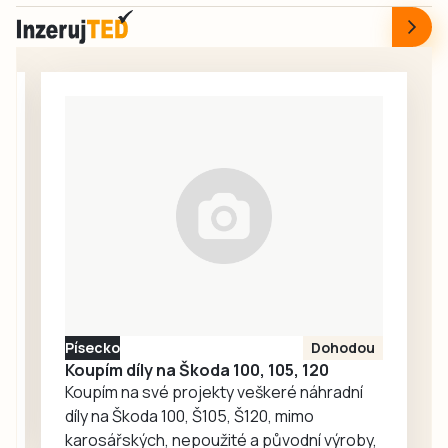
samotě u lesa v
Nařízení platí s
Obděnicích na
účinností od 8.
Petrovicku ze
srpna informovala
soboty 1. srpna.
tisková mluvčí
Ze stolku ve VIP
města Markéta
stánku, kam měli
Bučoková.
přístup jen hosté
a organizátoři,
zmizela návštěvní
kniha, do níž po
celý den
zapisovali své
vzkazy a kresby
účastníci pochodu
Písecko
Dohodou
i…
Koupím díly na Škoda 100, 105, 120
Koupím na své projekty veškeré náhradní
díly na Škoda 100, Š105, Š120, mimo
karosářských, nepoužité a původní výroby,