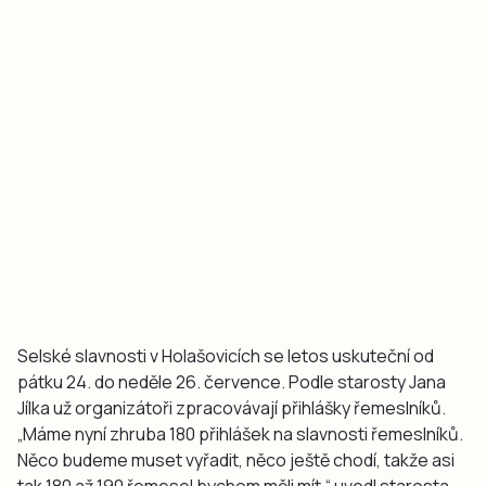
Selské slavnosti v Holašovicích se letos uskuteční od
pátku 24. do neděle 26. července. Podle starosty Jana
Jílka už organizátoři zpracovávají přihlášky řemeslníků.
„Máme nyní zhruba 180 přihlášek na slavnosti řemeslníků.
Něco budeme muset vyřadit, něco ještě chodí, takže asi
tak 180 až 190 řemesel bychom měli mít,“ uvedl starosta