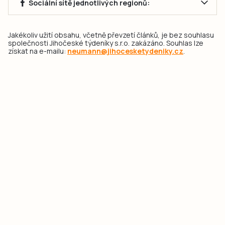
Sociální sítě jednotlivých regionů:
Jakékoliv užití obsahu, včetně převzetí článků, je bez souhlasu
společnosti Jihočeské týdeníky s.r.o. zakázáno. Souhlas lze
získat na e-mailu:
neumann@jihocesketydeniky.cz
.
2026 © Copyright Jihočeské týdeníky s.r.o.
Pravidla vkládání Inzerátů a zpracování osobních
údajů
Pravidla vkládání příspěvků
Hlavním cílem projektu „Nový vizuál webových stránek pro Jihočeské
týdeníky s.r.o." je optimalizace vizuálního stylu stávající značky a
modernizace grafického designu webu
jcted.cz
. Akcentována je funkčnost
uživatelského rozhraní webu, aby se stal moderním a přehledným zdrojem
důležitých a ověřených informací pro veřejnost. Projekt má zvýšit efektivitu a
zabezpečení poskytovaných služeb.
Projekt byl spolufinancován Evropskou unií z nástroje NextGenerationEU.