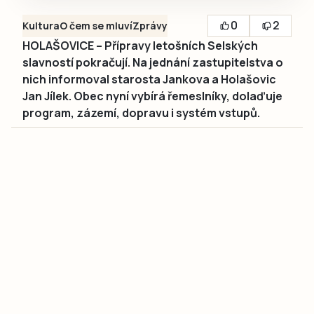
0
2
Kultura
O čem se mluví
Zprávy
HOLAŠOVICE – Přípravy letošních Selských
slavností pokračují. Na jednání zastupitelstva o
nich informoval starosta Jankova a Holašovic
Jan Jílek. Obec nyní vybírá řemeslníky, dolaďuje
program, zázemí, dopravu i systém vstupů.