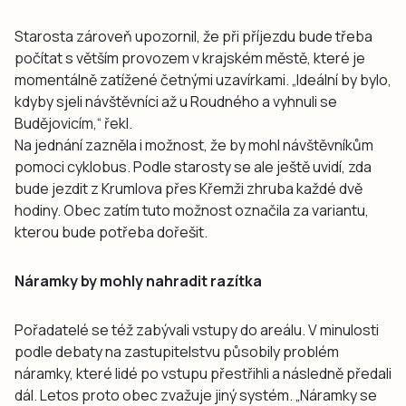
Starosta zároveň upozornil, že při příjezdu bude třeba
počítat s větším provozem v krajském městě, které je
momentálně zatížené četnými uzavírkami. „Ideální by bylo,
kdyby sjeli návštěvníci až u Roudného a vyhnuli se
Budějovicím,“ řekl.
Na jednání zazněla i možnost, že by mohl návštěvníkům
pomoci cyklobus. Podle starosty se ale ještě uvidí, zda
bude jezdit z Krumlova přes Křemži zhruba každé dvě
hodiny. Obec zatím tuto možnost označila za variantu,
kterou bude potřeba dořešit.
Náramky by mohly nahradit razítka
Pořadatelé se též zabývali vstupy do areálu. V minulosti
podle debaty na zastupitelstvu působily problém
náramky, které lidé po vstupu přestřihli a následně předali
dál. Letos proto obec zvažuje jiný systém. „Náramky se