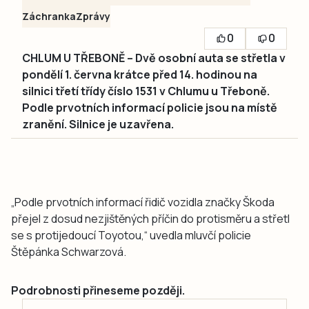
Záchranka
Zprávy
0
0
CHLUM U TŘEBONĚ – Dvě osobní auta se střetla v
pondělí 1. června krátce před 14. hodinou na
silnici třetí třídy číslo 1531 v Chlumu u Třeboně.
Podle prvotních informací policie jsou na místě
zranění. Silnice je uzavřena.
„Podle prvotních informací řidič vozidla značky Škoda
přejel z dosud nezjištěných příčin do protisměru a střetl
se s protijedoucí Toyotou,“ uvedla mluvčí policie
Štěpánka Schwarzová.
Podrobnosti přineseme později.