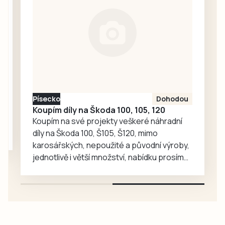
zavítaly děti z
dětské skupiny
Jesličky Milísek.
Děti přinášejí do
života seniorů
radost, ti jim na
oplátku vyprávějí
zajímavé příběhy.
Písecko
Dohodou
Koupím díly na Škoda 100, 105, 120
Koupím na své projekty veškeré náhradní
díly na Škoda 100, Š105, Š120, mimo
karosářských, nepoužité a původní výroby,
jednotlivě i větší množství, nabídku prosím
pouze na e-mail: svorpi@seznam.cz.