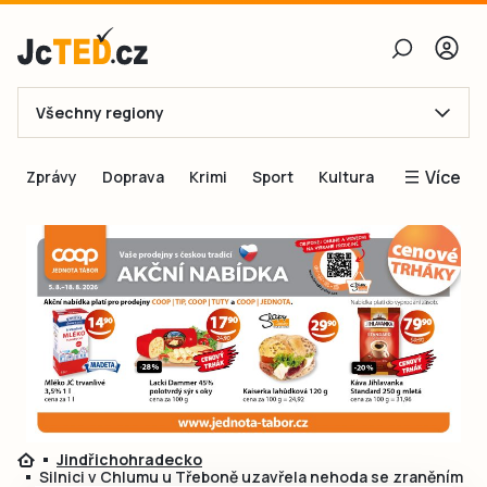
Všechny regiony
E-mail
Více
Zprávy
Doprava
Krimi
Sport
Kultura
Heslo
Blogy
Obnovit heslo
Inspirace
Čtenáři píší
Přihlásit se
Speciální přílohy
Přihlásit se přes Facebook
Inzerce
Ještě nemám účet, chci se
Registrovat
Jindřichohradecko
Silnici v Chlumu u Třeboně uzavřela nehoda se zraněním