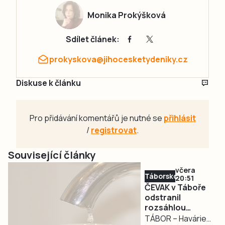
Monika Prokýšková
Sdílet článek:
prokyskova@jihocesketydeniky.cz
Diskuse k článku
Pro přidávání komentářů je nutné se
přihlásit
/
registrovat
.
Související články
včera
Táborsko
20:51
ČEVAK v Táboře
odstranil
rozsáhlou
havárii a v půl
TÁBOR – Havárie