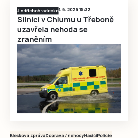
1. 6. 2026 15:32
Jindřichohradecko
Silnici v Chlumu u Třeboně
uzavřela nehoda se
zraněním
Blesková zpráva
Doprava / nehody
Hasiči
Policie