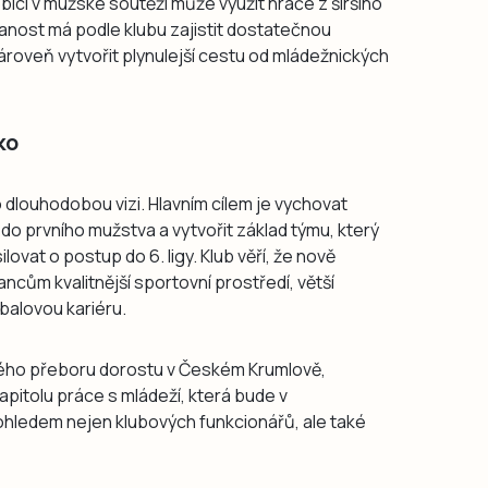
ící v mužské soutěži může využít hráče z širšího
anost má podle klubu zajistit dostatečnou
ároveň vytvořit plynulejší cestu od mládežnických
ko
 dlouhodobou vizi. Hlavním cílem je vychovat
o prvního mužstva a vytvořit základ týmu, který
ilovat o postup do 6. ligy. Klub věří, že nově
ům kvalitnější sportovní prostředí, větší
tbalovou kariéru.
ého přeboru dorostu v Českém Krumlově,
apitolu práce s mládeží, která bude v
hledem nejen klubových funkcionářů, ale také