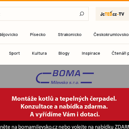
dějovicko
Písecko
Strakonicko
Českokrumlovsko
E-mail
Sport
Kultura
Blogy
Inspirace
Čtenáři p
Heslo
P
Přihlás
Ještě nemám ú