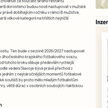
ozhodnutí za součást širšího restartu
arší dorostenci budou nově nastupovat v mužské
o v právě dobíhajícím ročníku v rámci B mužstva,
rší věkové kategorii na hřištích nejnižší
orostu. Ten bude v sezoně 2026/2027 nastupovat
ize Jihočeského krajského fotbalového svazu,
 od tohoto kroku slibuje především rychlejší
Podle vedení Slavoje bývá právě přechod z
 jedním z nejnáročnějších momentů fotbalové
Milevsko
ské soutěži by proto mělo mladým fotbalistům
Zdarma / za odvoz
ry, větší důraz v osobních soubojích i taktickou
Daruji do dobrých
rukou kotě
Daruji do dobrých rukou
m
kotě-kočka, odčervené,