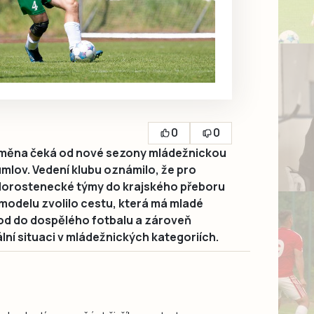
0
0
měna čeká od nové sezony mládežnickou
umlov. Vedení klubu oznámilo, že pro
 dorostenecké týmy do krajského přeboru
modelu zvolilo cestu, která má mladé
hod do dospělého fotbalu a zároveň
lní situaci v mládežnických kategoriích.