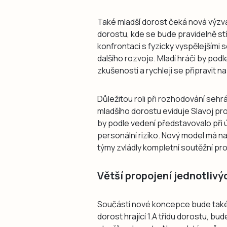
Také mladší dorost čeká nová výzva. 
dorostu, kde se bude pravidelně stř
konfrontaci s fyzicky vyspělejšími 
dalšího rozvoje. Mladí hráči by podl
zkušenosti a rychleji se připravit n
Důležitou roli při rozhodování sehrá
mladšího dorostu eviduje Slavoj pro
by podle vedení představovalo při 
personální riziko. Nový model má nab
týmy zvládly kompletní soutěžní p
Větší propojení jednotlivý
Součástí nové koncepce bude také 
dorost hrající 1.A třídu dorostu, b