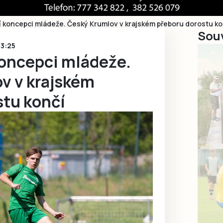
í koncepci mládeže. Český Krumlov v krajském přeboru dorostu ko
Souv
13:25
koncepci mládeže.
v v krajském
stu končí