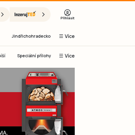
Přihlásit
Více
Jindřichohradecko
Více
íší
Speciální přílohy
Prachaticko
Inzerce
Obnovit heslo
řihlásit se
it se přes Facebook
čet, chci se
Registrovat