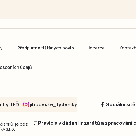
ny
Předplatné tištěných novin
Inzerce
Kontakt
osobních údajů
echy TEĎ
jihoceske_tydeniky
Sociální sít
Pravidla vkládání Inzerátů a zpracování
 článků, je bez
y s.r.o.
: