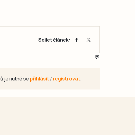
Sdílet článek:
ů je nutné se
přihlásit
/
registrovat
.