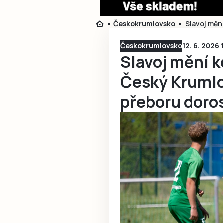
Českokrumlovsko
Slavoj měn
Českokrumlovsko
12. 6. 2026 
Slavoj mění 
Český Krumlo
přeboru doro