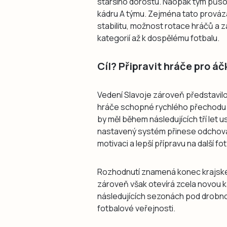
staršího dorostu. Naopak tým působ
kádru A týmu. Zejména tato prováz
stabilitu, možnost rotace hráčů a z
kategorií až k dospělému fotbalu.
Cíl? Připravit hráče pro áč
Vedení Slavoje zároveň představilo
hráče schopné rychlého přechodu d
by měl během následujících tří let us
nastavený systém přinese odchovanc
motivaci a lepší přípravu na další fo
Rozhodnutí znamená konec krajsk
zároveň však otevírá zcela novou k
následujících sezonách pod drobno
fotbalové veřejnosti.