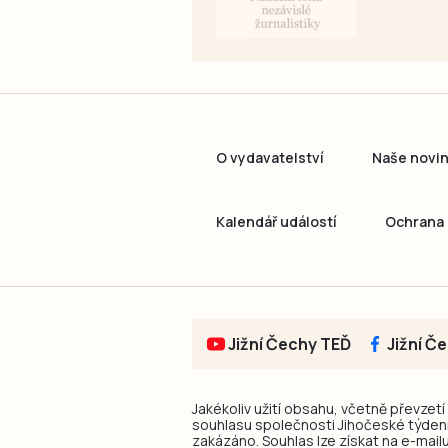
O vydavatelství
Naše novi
Kalendář událostí
Ochrana 
Jižní Čechy TEĎ
Jižní Č
Jakékoliv užití obsahu, včetně převzetí
souhlasu společnosti Jihočeské týdeník
zakázáno. Souhlas lze získat na e-mailu