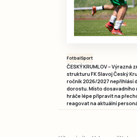
Fotbal
Sport
ČESKÝ KRUMLOV – Výrazná z
strukturu FK Slavoj Český Kr
ročník 2026/2027 nepřihlásí
dorostu. Místo dosavadního 
hráče lépe připravit na přec
reagovat na aktuální personá