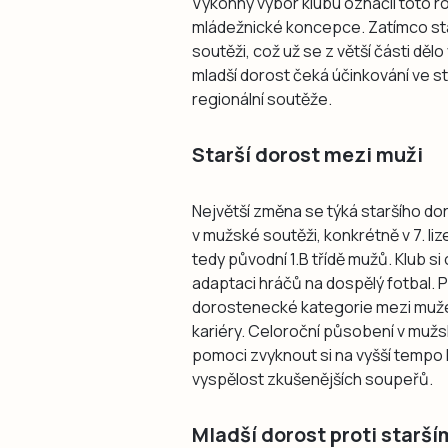
Výkonný výbor klubu označil toto r
mládežnické koncepce. Zatímco st
soutěži, což už se z větší části děl
mladší dorost čeká účinkování ve sta
regionální soutěže.
Starší dorost mezi muži
Největší změna se týká staršího d
v mužské soutěži, konkrétně v 7. l
tedy původní 1.B třídě mužů. Klub si
adaptaci hráčů na dospělý fotbal. 
dorostenecké kategorie mezi muže
kariéry. Celoroční působení v muž
pomoci zvyknout si na vyšší tempo h
vyspělost zkušenějších soupeřů.
Mladší dorost proti starší