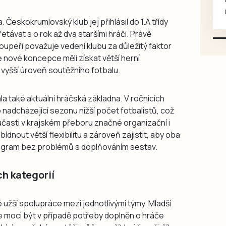
mazlivé, ihned k odběru.
Českokrumlovský klub jej přihlásil do 1.A třídy
etávat s o rok až dva staršími hráči. Právě
soupeři považuje vedení klubu za důležitý faktor
e nové koncepce měli získat větší herní
a vyšší úroveň soutěžního fotbalu.
la také aktuální hráčská základna. V ročnících
 nadcházející sezonu nižší počet fotbalistů, což
účasti v krajském přeboru značné organizační i
ídnout větší flexibilitu a zároveň zajistit, aby oba
rogram bez problémů s doplňováním sestav.
ch kategorií
užší spolupráce mezi jednotlivými týmy. Mladší
ude moci být v případě potřeby doplněn o hráče