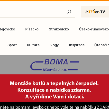
dějovicko
Písecko
Strakonicko
Českokrumlovsko
E-mail
Sport
Kultura
Blogy
Inspirace
Čtenáři p
Heslo
P
Přihlás
Ještě nemám ú