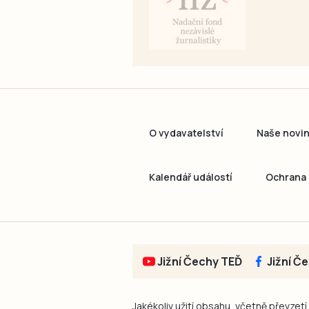
O vydavatelství
Naše novi
Kalendář událostí
Ochrana 
Jižní Čechy TEĎ
Jižní Č
Jakékoliv užití obsahu, včetně převzetí