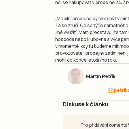
něj se nakupovat v prodejně 24/7 r
„Mobilní prodejna by měla být v mís
Ta se zruší. Co se týče samotného
jiné využití. Mám představu, že tam
hospoda nebo klubovna s výčepem.
v momentě, kdy tu budeme mít mobi
provozovateli prodejny zatím není j
mohli do konce letošního roku.
Martin Petřík
petrik
Diskuse k článku
Pro přidávání komentář