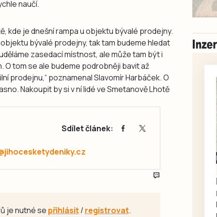
ychle naučí.
tě, kde je dnešní rampa u objektu bývalé prodejny.
 objektu bývalé prodejny, tak tam budeme hledat
 uděláme zasedací místnost, ale může tam být i
 O tom se ale budeme podrobněji bavit až
lní prodejnu,“ poznamenal Slavomír Harbáček. O
asno. Nakoupit by si v ní lidé ve Smetanově Lhotě
Sdílet článek:
@jihocesketydeniky.cz
Milevsko
Zdarma / za odvoz
Daruji do dobrých
rukou kotě
Daruji do dobrých rukou
ů je nutné se
přihlásit
/
registrovat
.
kotě-kočka, odčervené,