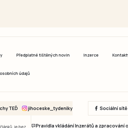
ny
Předplatné tištěných novin
Inzerce
Kontakt
osobních údajů
echy TEĎ
jihoceske_tydeniky
Sociální sít
Pravidla vkládání Inzerátů a zpracování
 článků, je bez