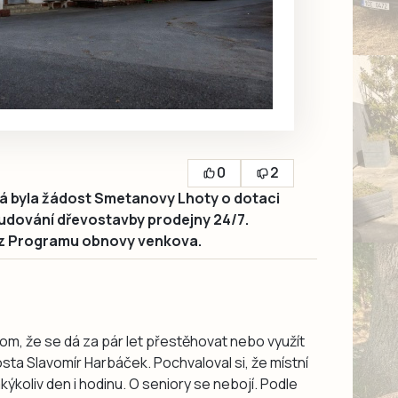
0
2
byla žádost Smetanovy Lhoty o dotaci
ybudování dřevostavby prodejny 24/7.
aj z Programu obnovy venkova.
om, že se dá za pár let přestěhovat nebo využít
osta Slavomír Harbáček. Pochvaloval si, že místní
akýkoliv den i hodinu. O seniory se nebojí. Podle