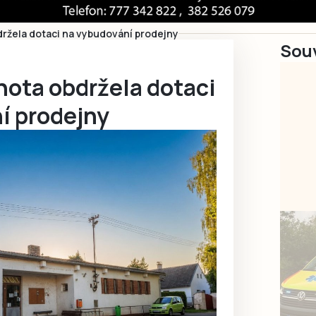
ržela dotaci na vybudování prodejny
Souv
ota obdržela dotaci
í prodejny