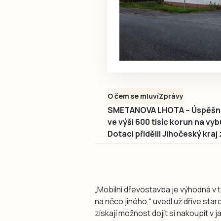
O čem se mluví
Zprávy
SMETANOVA LHOTA – Úspěšná 
ve výši 600 tisíc korun na v
Dotaci přidělil Jihočeský kr
„Mobilní dřevostavba je výhodná v t
na něco jiného,“ uvedl už dříve star
získají možnost dojít si nakoupit v j