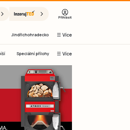
Přihlásit
Více
Jindřichohradecko
Více
íší
Speciální přílohy
Prachaticko
Inzerce
Obnovit heslo
řihlásit se
it se přes Facebook
čet, chci se
Registrovat