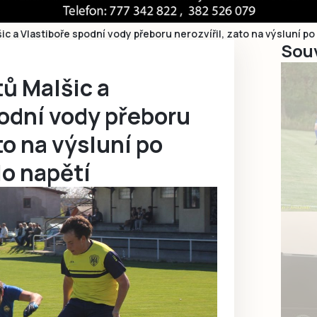
šic a Vlastiboře spodní vody přeboru nerozvířil, zato na výsluní po
Souv
tů Malšic a
odní vody přeboru
to na výsluní po
lo napětí