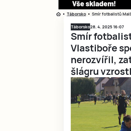
Táborsko
Smír fotbalistů Mal
Táborsko
28. 4. 2025 16:07
Smír fotbalis
Vlastiboře sp
nerozvířil, za
šlágru vzrost