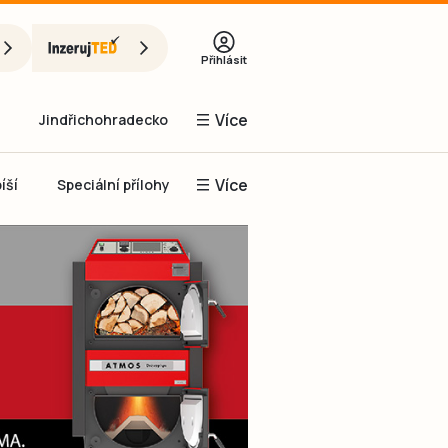
Přihlásit
Více
Jindřichohradecko
Více
íší
Speciální přílohy
Prachaticko
Inzerce
Obnovit heslo
řihlásit se
it se přes Facebook
čet, chci se
Registrovat