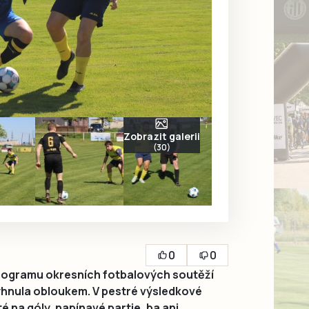
Zobrazit galerii
(30)
0
0
ogramu okresních fotbalových soutěží
hnula obloukem. V pestré výsledkové
 na góly, napínavé partie, ba ani