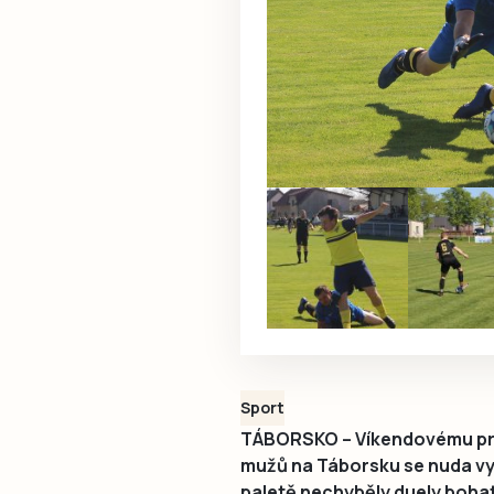
Sport
TÁBORSKO – Víkendovému pr
mužů na Táborsku se nuda vy
paletě nechyběly duely bohaté