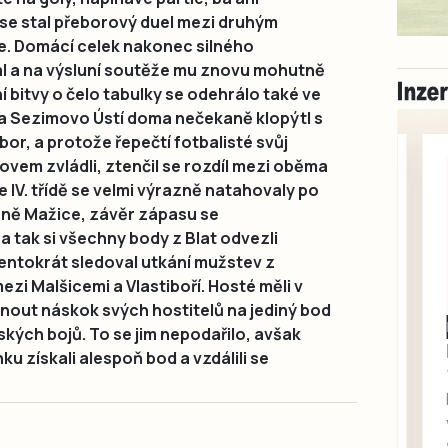
se stal přeborový duel mezi druhým
e. Domácí celek nakonec silného
al a na výsluní soutěže mu znovu mohutně
 bitvy o čelo tabulky se odehrálo také ve
ola Sezimovo Ústí doma nečekaně klopýtl s
r, a protože řepečtí fotbalisté svůj
vem zvládli, ztenčil se rozdíl mezi oběma
e IV. třídě se velmi výrazně natahovaly po
ně Mažice, závěr zápasu se
a tak si všechny body z Blat odvezli
entokrát sledoval utkání mužstev z
zi Malšicemi a Vlastiboří. Hosté měli v
hnout náskok svých hostitelů na jediný bod
Milevsko
ských bojů. To se jim nepodařilo, avšak
Zdarma / za odvoz
získali alespoň bod a vzdálili se
Daruji do dobrých
rukou kotě
Daruji do dobrých rukou
kotě-kočka, odčervené,