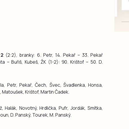
mazlivé, ihned k odběru.
:2
(2:2), branky: 6. Petr, 14. Pekař – 33. Pekař
ta – Buřiš, Kubeš, ŽK (1-2): 90. Krištof – 50. D.
la, Petr, Pekař, Čech, Švec, Švadlenka, Honsa,
 Matoušek, Krištof, Martin Čadek.
 Halák, Novotný, Hrdlička, Pufr, Jordák, Smítka,
roun, D. Panský, Tourek, M. Panský.