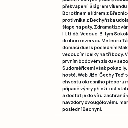
překvapení. Šlágrem víkendu 
Borotínem a lídrem z Březnic
protivníka z Bechyňska udol
šlape na paty. Zdramatizování
III. třídě. Vedoucí B-tým Sok
druhou rezervou Meteoru Tábo
domácí duel s posledním Mako
vedoucími celky na tři body. V
prvním bodovém zisku v sezo
Sudoměřicemi však pokazily, 
hosté. Web Jižní Čechy Teď t
chvostu okresního přeboru me
případě výhry příležitost stá
a dostat je do víru záchranář
navzdory dvougólovému manku 
poslední Bechyni.