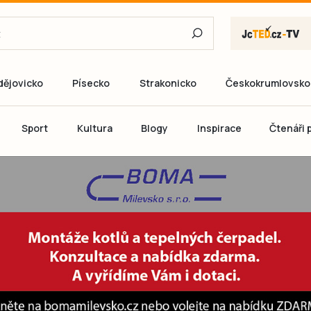
dějovicko
Písecko
Strakonicko
Českokrumlovsko
E-mail
Sport
Kultura
Blogy
Inspirace
Čtenáři p
Heslo
P
Přihlás
Ještě nemám ú