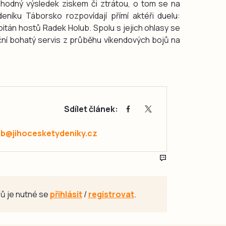
hodný výsledek ziskem či ztrátou, o tom se na
eníku Táborsko rozpovídají přímí aktéři duelu:
itán hostů Radek Holub. Spolu s jejich ohlasy se
ční bohatý servis z průběhu víkendových bojů na
Sdílet článek:
ab@jihocesketydeniky.cz
ů je nutné se
přihlásit
/
registrovat
.