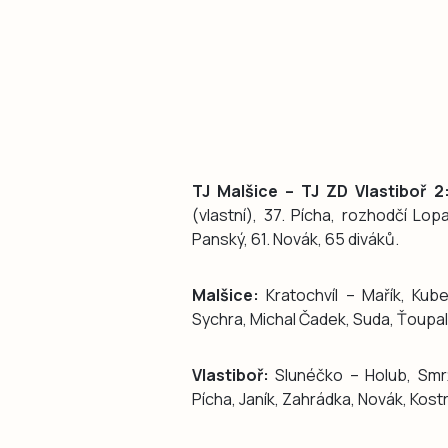
TJ Malšice – TJ ZD Vlastiboř 2
(vlastní), 37. Pícha, rozhodčí Lopa
Panský, 61. Novák, 65 diváků.
Malšice:
Kratochvíl – Mařík, Kube
Sychra, Michal Čadek, Suda, Ťoupal,
Vlastiboř:
Slunéčko – Holub, Smrž,
Pícha, Janík, Zahrádka, Novák, Kost