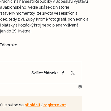
é radnici na náměstí Republiky v Soběslavi výstavu
ava Jablonského. Vedle ukázek z historie
ystaveny momentky i ze života veselských a
ek, tedy z VI. Župy. Kromě fotografií, pohlednic a
i blatský a kozácký kroj nebo plena vyšívaná
 jen do 29. května.
k Táborsko.
Sdílet článek:
ů je nutné se
přihlásit
/
registrovat
.