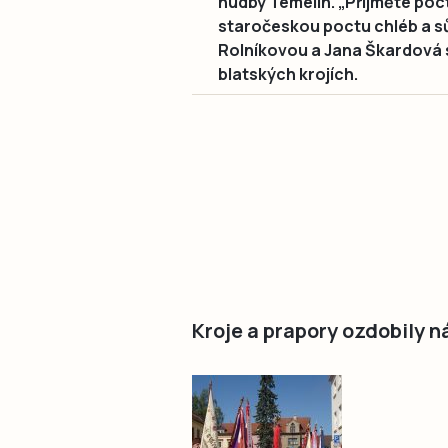
hudby Temelín. „Přijměte poc
staročeskou poctu chléb a s
Rolníkovou a Jana Škardová 
blatských krojích.
Kroje a prapory ozdobily 