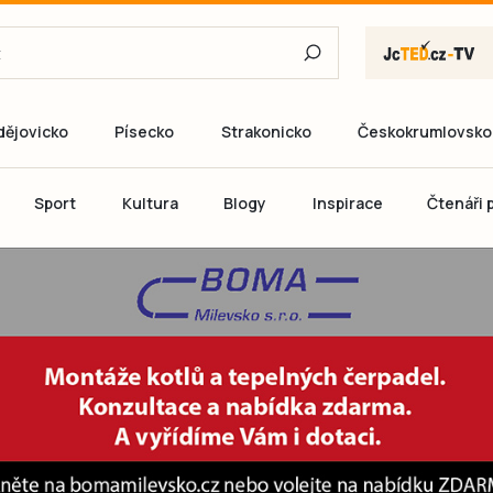
dějovicko
Písecko
Strakonicko
Českokrumlovsko
E-mail
Sport
Kultura
Blogy
Inspirace
Čtenáři p
Heslo
P
Přihlás
Ještě nemám ú