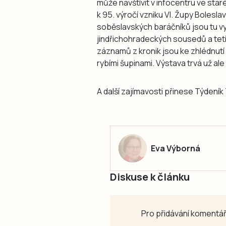
může navštívit v infocentru ve star
k 95. výročí vzniku VI. Župy Bolesl
soběslavských baráčníků jsou tu v
jindřichohradeckých sousedů a tetič
záznamů z kronik jsou ke zhlédnutí 
rybími šupinami. Výstava trvá už ale
A další zajímavosti přinese Týdení
Eva Výborná
Diskuse k článku
Pro přidávání komentář