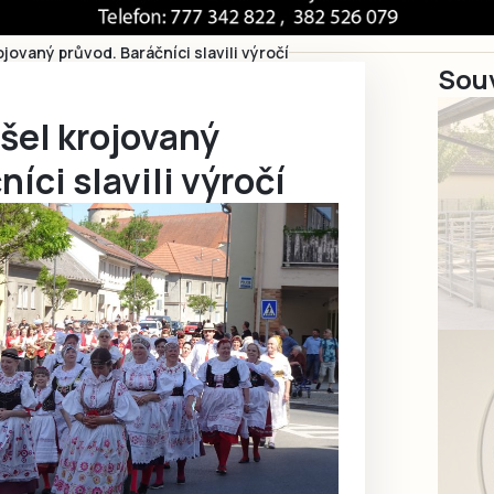
ojovaný průvod. Baráčníci slavili výročí
Souv
šel krojovaný
íci slavili výročí