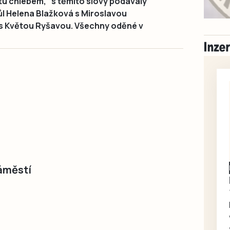
tu chlebem,“ s těmito slovy podávaly
ůl Helena Blažková s Miroslavou
s Květou Ryšavou. Všechny oděné v
Písecko
Dohodou
náměstí
Koupím díly na Škoda
100, 105, 120
Koupím na své projekty
veškeré náhradní díly na
Škoda 100, Š105, Š120, mimo