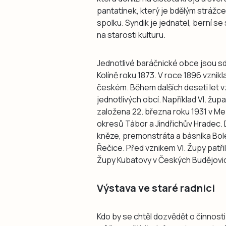
pantatínek, který je bdělým stráž
spolku. Syndik je jednatel, berní s
na starosti kulturu.
Jednotlivé baráčnické obce jsou sd
Kolíně roku 1873. V roce 1896 vznik
českém. Během dalších deseti let vz
jednotlivých obcí. Například VI. žu
založena 22. března roku 1931 v M
okresů Tábor a Jindřichův Hradec.
kněze, premonstráta a básníka Bol
Řečice. Před vznikem VI. Župy patři
Župy Kubatovy v Českých Budějovic
Výstava ve staré radnici
Kdo by se chtěl dozvědět o činnosti 