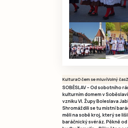
Kultura
O čem se mluví
Volný čas
SOBĚSLAV – Od sobotního rána
kulturním domem v Soběslavi 
vzniku VI. Župy Boleslava Jab
Shromáždili se tu místní baráčn
měli na sobě kroj, který se lišil
baráčnický svéráz. Pěkně od