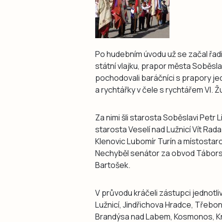
Po hudebním úvodu už se začal řadit
státní vlajku, prapor města Soběsl
pochodovali baráčníci s prapory jed
a rychtářky v čele s rychtářem VI
Za nimi šli starosta Soběslavi Petr
starosta Veselí nad Lužnicí Vít Ra
Klenovic Lubomír Turín a místostar
Nechyběl senátor za obvod Tábor
Bartošek.
V průvodu kráčeli zástupci jednotli
Lužnicí, Jindřichova Hradce, Třebo
Brandýsa nad Labem, Kosmonos, Kně