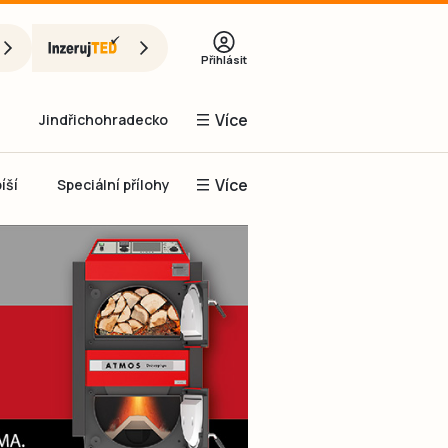
Přihlásit
Více
Jindřichohradecko
Více
íší
Speciální přílohy
Prachaticko
Inzerce
Obnovit heslo
řihlásit se
it se přes Facebook
čet, chci se
Registrovat