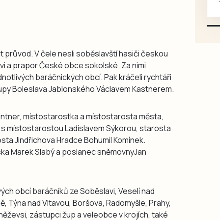
karosářských, nepoužité a
původní výroby, jednotlivě i
větší množství, nabídku
prosím pouze na e-mail:
 průvod. V čele nesli soběslavští hasiči českou
svorpi@seznam.cz.
avi a prapor České obce sokolské. Za nimi
notlivých baráčnických obcí. Pak kráčeli rychtáři
. Župy Boleslava Jablonského Václavem Kastnerem.
 Lintner, místostarostka a místostarosta města,
da s místostarostou Ladislavem Sýkorou, starosta
osta Jindřichova Hradce Bohumil Komínek.
ska Marek Slabý a poslanec sněmovnyJan
vých obcí baráčníků ze Soběslavi, Veselí nad
ně, Týna nad Vltavou, Boršova, Radomyšle, Prahy,
ževsi, zástupci žup a veleobce v krojích, také