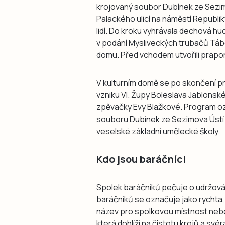
krojovaný soubor Dubínek ze Sezim
Palackého ulicí na náměstí Republiky
lidí. Do kroku vyhrávala dechová hud
v podání Mysliveckých trubačů Tábo
domu. Před vchodem utvořili prapore
V kulturním domě se po skončení pr
vzniku VI. Župy Boleslava Jablonské
zpěvačky Evy Blažkové. Program ozd
souboru Dubínek ze Sezimova Ústí a
veselské základní umělecké školy.
Kdo jsou baráčníci
Spolek baráčníků pečuje o udržován
baráčníků se označuje jako rychta, v
název pro spolkovou místnost neb
která dohlíží na čistotu krojů a sv