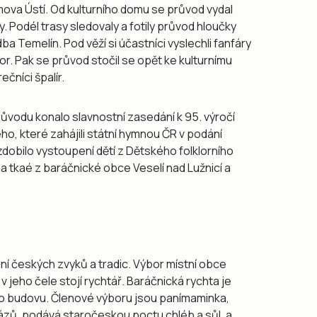
ova Ústí. Od kulturního domu se průvod vydal
. Podél trasy sledovaly a fotily průvod hloučky
ba Temelín. Pod věží si účastníci vyslechli fanfáry
r. Pak se průvod stočil se opět ke kulturnímu
čníci špalír.
ůvodu konalo slavnostní zasedání k 95. výročí
ho, které zahájili státní hymnou ČR v podání
obilo vystoupení dětí z Dětského folklorního
 tkaé z baráčnické obce Veselí nad Lužnicí a
í českých zvyků a tradic. Výbor místní obce
 jeho čele stojí rychtář. Baráčnická rychta je
o budovu. Členové výboru jsou panímaminka,
érázů, podává staročeskou poctu chléb a sůl, a