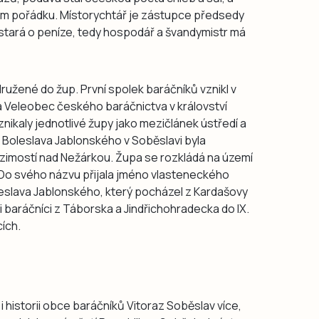
cem pořádku. Místorychtář je zástupce předsedy
e stará o peníze, tedy hospodář a švandymistr má
ružené do žup. První spolek baráčníků vznikl v
la Veleobec českého baráčnictva v království
nikaly jednotlivé župy jako mezičlánek ústředí a
pa Boleslava Jablonského v Soběslavi byla
ezimostí nad Nežárkou. Župa se rozkládá na území
 Do svého názvu přijala jméno vlasteneckého
eslava Jablonského, který pocházel z Kardašovy
li baráčníci z Táborska a Jindřichohradecka do IX.
ích.
i historii obce baráčníků Vitoraz Soběslav více,