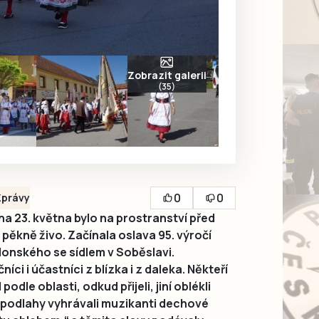
Zobrazit galerii
(35)
0
0
Zprávy
 23. května bylo na prostranství před
pěkně živo. Začínala oslava 95. výročí
lonského se sídlem v Soběslavi.
íci i účastníci z blízka i z daleka. Někteří
 podle oblasti, odkud přijeli, jiní oblékli
 podlahy vyhrávali muzikanti dechové