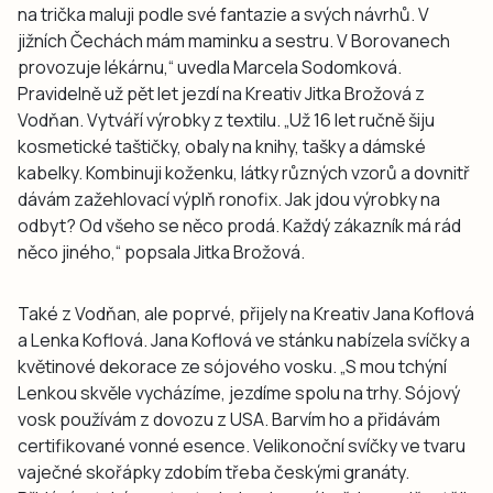
na trička maluji podle své fantazie a svých návrhů. V
jižních Čechách mám maminku a sestru. V Borovanech
provozuje lékárnu,“ uvedla Marcela Sodomková.
Pravidelně už pět let jezdí na Kreativ Jitka Brožová z
Vodňan. Vytváří výrobky z textilu. „Už 16 let ručně šiju
kosmetické taštičky, obaly na knihy, tašky a dámské
kabelky. Kombinuji koženku, látky různých vzorů a dovnitř
dávám zažehlovací výplň ronofix. Jak jdou výrobky na
odbyt? Od všeho se něco prodá. Každý zákazník má rád
něco jiného,“ popsala Jitka Brožová.
Také z Vodňan, ale poprvé, přijely na Kreativ Jana Koflová
a Lenka Koflová. Jana Koflová ve stánku nabízela svíčky a
květinové dekorace ze sójového vosku. „S mou tchýní
Lenkou skvěle vycházíme, jezdíme spolu na trhy. Sójový
vosk používám z dovozu z USA. Barvím ho a přidávám
certifikované vonné esence. Velikonoční svíčky ve tvaru
vaječné skořápky zdobím třeba českými granáty.