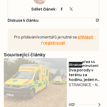
Sdílet článek:
Diskuse k článku
Pro přidávání komentářů je nutné se
přihlásit
/
registrovat
.
Související články
před 44
Strakonicko
minutami
Dva porody v
terénu za
hodinu, jeden na
čerpací stanici
STRAKONICE – Na
výjezdy k
porodům v terénu
jsou záchranáři
0