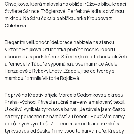
Chvojková, která malovala na obličej růžovo bílou kreaci
čtyřleté Sárince Tröglerové. Perfektně ladila s dívčinou
mikinou. Na Sáru čekala babička Jarka Kroupová z
Chlebova.
Elegantní velikonoční dekorace nabízela na stánku
Viktorie Rojdlová. Studentka prvního ročníku oboru
ekonomika a podnikání na Střední škole obchodu, služeb
a řemesel v Táboře vypomáhala své mamince Adéle
Hanzalové z Rybovy Lhoty. „Zapojuji se do tvorby s
mamkou,“ zmínila Viktorie Rojdlová.
Poprvé na Kreativ přijela Marcela Sodomková z okresu
Praha-východ. Přivezla ručně barvený a malovaný textil.
U oděvů vynikala tyrkysová barva. „Jezdívala jsem často
na trhy pořádané na náměstí v Třeboni. Používám barvy
od různých výrobců. Zelenou mám od francouzské a
tyrkysovou od české firmy. Jsou to barvy moře. Kresby