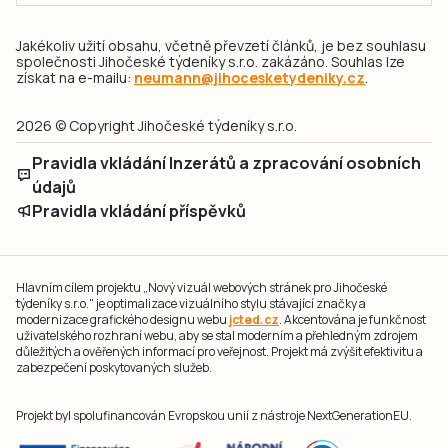
Jakékoliv užití obsahu, včetně převzetí článků, je bez souhlasu
společnosti Jihočeské týdeníky s.r.o. zakázáno. Souhlas lze
získat na e-mailu:
neumann@jihocesketydeniky.cz
.
2026 © Copyright Jihočeské týdeníky s.r.o.
Pravidla vkládání Inzerátů a zpracování osobních
údajů
Pravidla vkládání příspěvků
Hlavním cílem projektu „Nový vizuál webových stránek pro Jihočeské
týdeníky s.r.o." je optimalizace vizuálního stylu stávající značky a
modernizace grafického designu webu
jcted.cz
. Akcentována je funkčnost
uživatelského rozhraní webu, aby se stal moderním a přehledným zdrojem
důležitých a ověřených informací pro veřejnost. Projekt má zvýšit efektivitu a
zabezpečení poskytovaných služeb.
Projekt byl spolufinancován Evropskou unií z nástroje NextGenerationEU.