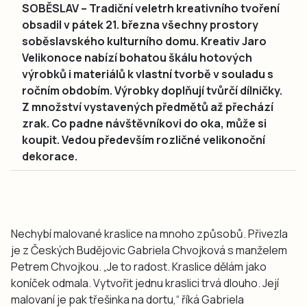
SOBĚSLAV – Tradiční veletrh kreativního tvoření
obsadil v pátek 21. března všechny prostory
soběslavského kulturního domu. Kreativ Jaro
Velikonoce nabízí bohatou škálu hotových
výrobků i materiálů k vlastní tvorbě v souladu s
ročním obdobím. Výrobky doplňují tvůrčí dílničky.
Z množství vystavených předmětů až přechází
zrak. Co padne návštěvníkovi do oka, může si
koupit. Vedou především rozličné velikonoční
dekorace.
Nechybí malované kraslice na mnoho způsobů. Přivezla
je z Českých Budějovic Gabriela Chvojková s manželem
Petrem Chvojkou. „Je to radost. Kraslice dělám jako
koníček odmala. Vytvořit jednu kraslici trvá dlouho. Její
malovaní je pak třešinka na dortu,“ říká Gabriela