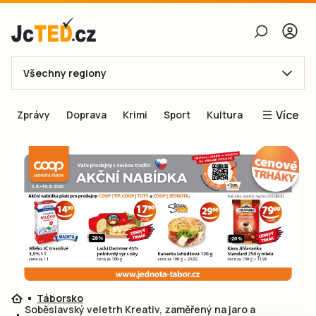
Všechny regiony
E-mail
Více
Zprávy
Doprava
Krimi
Sport
Kultura
Heslo
Blogy
Obnovit heslo
Inspirace
Čtenáři píší
Přihlásit se
Speciální přílohy
Přihlásit se přes Facebook
Inzerce
Ještě nemám účet, chci se
Registrovat
Táborsko
Soběslavský veletrh Kreativ, zaměřený na jaro a