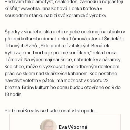
Přidávám také ametyst, chalcedon, záhnědu a nejčastěji
křišťál,“ vysvětlila Jana Koflová. Lenka Koflová v
sousedním stánku nabízí své keramické výrobky.
Šperky z vinutého skla a chirurgické oceli mají na stánku v
přízemí kulturního domu Lenka Tůmová a Josef Šindelář z
Trhových Svinů. „Sklo pochází z italských Benátek.
Vyhovuje mi. Tvorba je pro mě koníčkem,“ řekla Lenka
Tůmová. Na výběr mají náušnice, náhrdelníky a náramky.
Kdo chce, může si vyzkoušet pod odborným dohledem
práci se sklem nad sklářských kahanem. Kdo nestihne
navštívit veletrh v pátek, má možnost v sobotu 22.
března. Brány kulturního domu budou otevřené od 9 do
18 hodin.
Podzimní Kreativ se bude konat v listopadu.
Eva Výborná