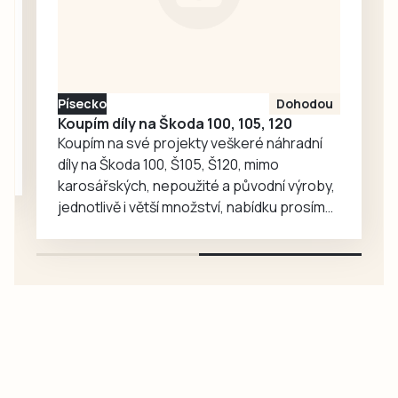
celkem šest
sankcí na místě v
celkové výši 24
000 korun za
zamrazování
Písecko
Dohodou
syrového masa a
Koupím díly na Škoda 100, 105, 120
masných…
Koupím na své projekty veškeré náhradní
díly na Škoda 100, Š105, Š120, mimo
karosářských, nepoužité a původní výroby,
jednotlivě i větší množství, nabídku prosím
pouze na e-mail: svorpi@seznam.cz.