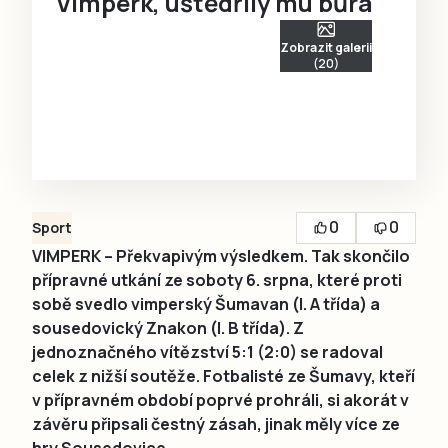
Vimperk, uštědřily mu bůra
Zobrazit galerii
(20)
0
0
Sport
VIMPERK – Překvapivým výsledkem. Tak skončilo
přípravné utkání ze soboty 6. srpna, které proti
sobě svedlo vimperský Šumavan (I. A třída) a
sousedovický Znakon (I. B třída). Z
jednoznačného vítězství 5:1 (2:0) se radoval
celek z nižší soutěže. Fotbalisté ze Šumavy, kteří
v přípravném období poprvé prohráli, si akorát v
závěru připsali čestný zásah, jinak měly více ze
hry Sousedovice.