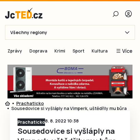
Všechny regiony
E-mail
Více
Zprávy
Doprava
Krimi
Sport
Kultura
Heslo
Blogy
Obnovit heslo
Inspirace
Čtenáři píší
Přihlásit se
Speciální přílohy
Prachaticko
Přihlásit se přes Facebook
Inzerce
Sousedovice si vyšláply na Vimperk, uštědřily mu bůra
Ještě nemám účet, chci se
Registrovat
8. 8. 2022 10:38
Prachaticko
Sousedovice si vyšláply na