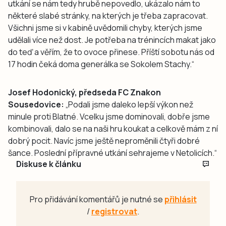
utkání se nám tedy hrubě nepovedlo, ukázalo nám to
některé slabé stránky, na kterých je třeba zapracovat.
Všichni jsme si v kabině uvědomili chyby, kterých jsme
udělali více než dost. Je potřeba na trénincích makat jako
do teď a věřím, že to ovoce přinese. Příští sobotu nás od
17 hodin čeká doma generálka se Sokolem Stachy.“
Josef Hodonický, předseda FC Znakon
Sousedovice:
„Podali jsme daleko lepší výkon než
minule proti Blatné. Vcelku jsme dominovali, dobře jsme
kombinovali, dalo se na naši hru koukat a celkově mám z ní
dobrý pocit. Navíc jsme ještě neproměnili čtyři dobré
šance. Poslední přípravné utkání sehrajeme v Netolicích.“
Diskuse k článku
Pro přidávání komentářů je nutné se
přihlásit
/
registrovat
.