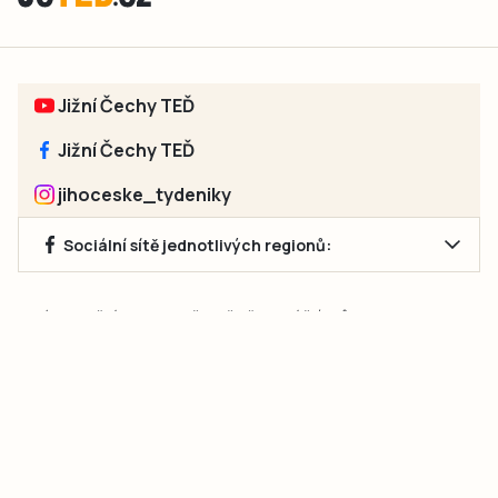
Jižní Čechy TEĎ
Jižní Čechy TEĎ
jihoceske_tydeniky
Sociální sítě jednotlivých regionů:
Jakékoliv užití obsahu, včetně převzetí článků, je bez souhlasu
společnosti Jihočeské týdeníky s.r.o. zakázáno. Souhlas lze
získat na e-mailu:
neumann@jihocesketydeniky.cz
.
2026 © Copyright Jihočeské týdeníky s.r.o.
Pravidla vkládání Inzerátů a zpracování osobních
údajů