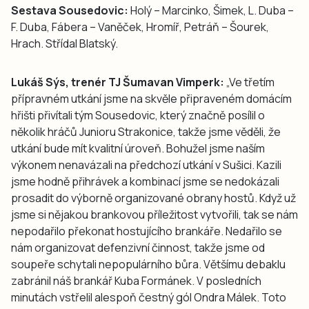
Sestava Sousedovic:
Holý – Marcinko, Šimek, L. Duba –
F. Duba, Fábera – Vaněček, Hromíř, Petráň – Šourek,
Hrach. Střídal Blatský.
Lukáš Sýs, trenér TJ Šumavan Vimperk:
„Ve třetím
přípravném utkání jsme na skvěle připraveném domácím
hřišti přivítali tým Sousedovic, který značně posílil o
několik hráčů Junioru Strakonice, takže jsme věděli, že
utkání bude mít kvalitní úroveň. Bohužel jsme naším
výkonem nenavázali na předchozí utkání v Sušici. Kazili
jsme hodně přihrávek a kombinací jsme se nedokázali
prosadit do výborně organizované obrany hostů. Když už
jsme si nějakou brankovou příležitost vytvořili, tak se nám
nepodařilo překonat hostujícího brankáře. Nedařilo se
nám organizovat defenzivní činnost, takže jsme od
soupeře schytali nepopulárního bůra. Většímu debaklu
zabránil náš brankář Kuba Formánek. V posledních
minutách vstřelil alespoň čestný gól Ondra Málek. Toto