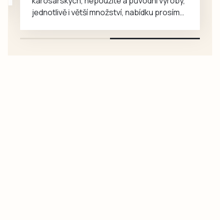
karosářských, nepoužité a původní výroby,
jednotlivě i větší množství, nabídku prosím
pouze na e-mail: svorpi@seznam.cz.