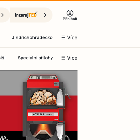
Přihlásit
Více
Jindřichohradecko
Více
íší
Speciální přílohy
Prachaticko
Inzerce
Obnovit heslo
řihlásit se
it se přes Facebook
čet, chci se
Registrovat