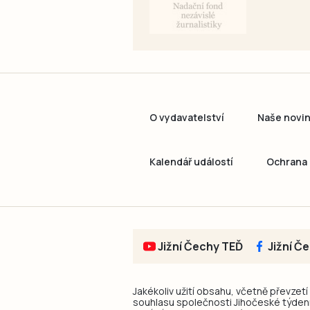
O vydavatelství
Naše novi
Kalendář událostí
Ochrana 
Jižní Čechy TEĎ
Jižní Č
Jakékoliv užití obsahu, včetně převzetí
souhlasu společnosti Jihočeské týdeník