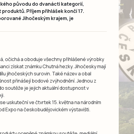
českého původu do dvanácti kategorií,
produktů. Příjem přihlášek končí 17.
porované Jihočeským krajem, je
, očichá a oboduje všechny přihlášené výrobky
 šanci získat známku Chutná hezky. Jihočesky mají
lu jihočeských surovin. Také název a obal
lušnost přinášejí bodové zvýhodnění. Jednou z
do soutěže je jejich aktuální dostupnost v
i.
 se uskuteční ve čtvrtek 15. května na národním
d Expo na českobudějovickém výstavišti.
o produkty oceněné známkou soutěže, mediální