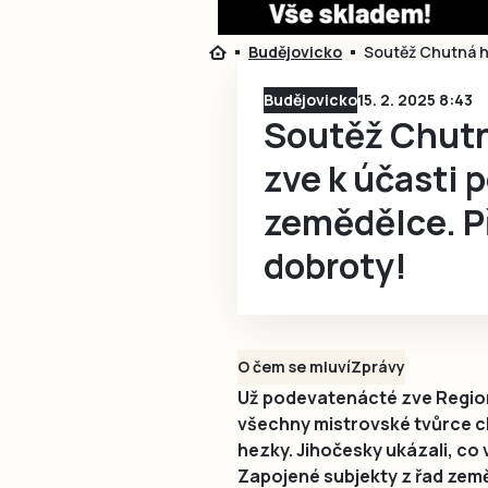
Budějovicko
Soutěž Chutná he
Budějovicko
15. 2. 2025 8:43
Soutěž Chutn
zve k účasti 
zemědělce. P
dobroty!
O čem se mluví
Zprávy
Už podevatenácté zve Region
všechny mistrovské tvůrce ch
hezky. Jihočesky ukázali, co v 
Zapojené subjekty z řad země