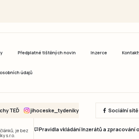
ny
Předplatné tištěných novin
Inzerce
Kontakt
osobních údajů
echy TEĎ
jihoceske_tydeniky
Sociální sít
Pravidla vkládání Inzerátů a zpracování
 článků, je bez
y s.r.o.