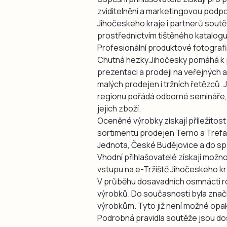
zviditelnění a marketingovou podpo
Jihočeského kraje i partnerů sou
prostřednictvím tištěného katalogu
Profesionální produktové fotograf
Chutná hezky.Jihočesky pomáhá k po
prezentaci a prodeji na veřejných a
malých prodejen i tržních řetězců.
regionu pořádá odborné semináře,
jejich zboží.
Oceněné výrobky získají příležitos
sortimentu prodejen Terno a Tref
Jednota, České Budějovice a do spe
Vhodní přihlašovatelé získají možn
vstupu na e-Tržiště Jihočeského kr
V průběhu dosavadních osmnácti r
výrobků. Do současnosti byla znač
výrobkům. Tyto již není možné opak
Podrobná pravidla soutěže jsou d