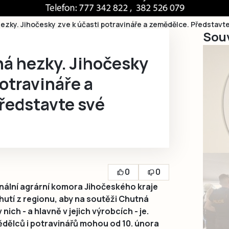
zky. Jihočesky zve k účasti potravináře a zemědělce. Představt
Souv
á hezky. Jihočesky
potravináře a
ředstavte své
0
0
ální agrární komora Jihočeského kraje
utí z regionu, aby na soutěži Chutná
nich - a hlavně v jejich výrobcích - je.
dělců i potravinářů mohou od 10. února