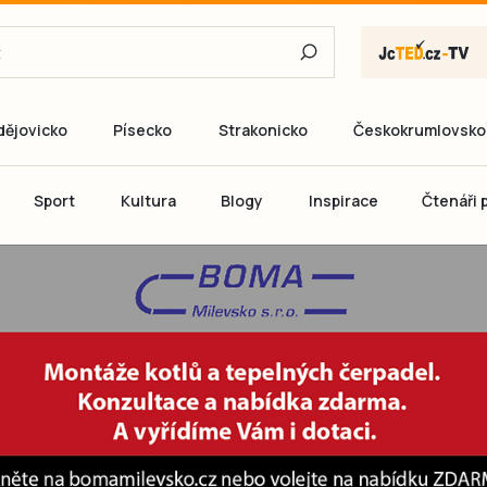
dějovicko
Písecko
Strakonicko
Českokrumlovsko
E-mail
Sport
Kultura
Blogy
Inspirace
Čtenáři p
Heslo
P
Přihlás
Ještě nemám ú