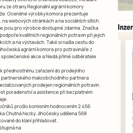
ru ze strany Regionální agrární komory
těže. Oceněné výrobky komora prezentuje
, na webových stránkách a na sociálních sítích.
ie jsou pro výrobce dostupné zdarma. Značka
dpoře kvalitních regionálních potravin při jejich
kcích a na výstavách. Také si našla cestu do
 Jihočeská agrární komora pro potravináře z
 společenské akce a hledá přímé odběratele
t k přednostnímu zařazení do prodejního
a partnerského maloobchodního partnera
cializovaných prodejen regionálních potravin.
ost poradenství a asistence při bezplatném
Písecko
Dohodou
aje.
Koupím díly na Škoda
očníků prošlo komisním hodnocením 2 456
100, 105, 120
ka Chutná hezky. Jihočesky udělena 568
Koupím na své projekty
ovaně do klání přihlašovat.
veškeré náhradní díly na
ostupná na
Škoda 100, Š105, Š120, mimo