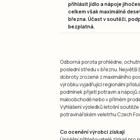
přihlásit jídlo a nápoje jiho
celkem však maximálně deset 
března. Účast v soutěži, pod
bezplatná.
Odborná porota prohlédne, ochutná
poslední středu v březnu. Největší
dobroty zrozené z maximálního podí
výrobku vyjadřující regionální přís
podmínek přijetí potravin a nápojů 
maloobchodě nebo v přímém prodej
Vyhlášení výsledků letošní soutěže
potravinářském veletrhu Czech Foo
Co ocenění výrobci získají
Úspěšní přihlašovatelé získají pr