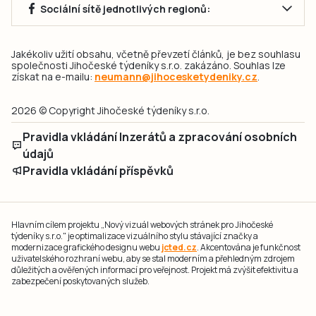
Sociální sítě jednotlivých regionů:
Jakékoliv užití obsahu, včetně převzetí článků, je bez souhlasu
společnosti Jihočeské týdeníky s.r.o. zakázáno. Souhlas lze
získat na e-mailu:
neumann@jihocesketydeniky.cz
.
2026 © Copyright Jihočeské týdeníky s.r.o.
Pravidla vkládání Inzerátů a zpracování osobních
údajů
Pravidla vkládání příspěvků
Hlavním cílem projektu „Nový vizuál webových stránek pro Jihočeské
týdeníky s.r.o." je optimalizace vizuálního stylu stávající značky a
modernizace grafického designu webu
jcted.cz
. Akcentována je funkčnost
uživatelského rozhraní webu, aby se stal moderním a přehledným zdrojem
důležitých a ověřených informací pro veřejnost. Projekt má zvýšit efektivitu a
zabezpečení poskytovaných služeb.
Projekt byl spolufinancován Evropskou unií z nástroje NextGenerationEU.