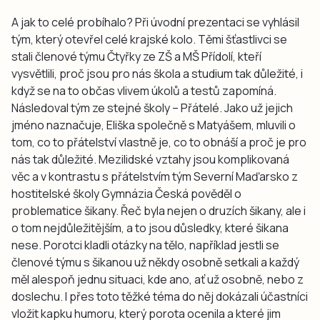
A jak to celé probíhalo? Při úvodní prezentaci se vyhlásil
tým, který otevřel celé krajské kolo. Těmi šťastlivci se
stali členové týmu Čtyřky ze ZŠ a MŠ Přídolí, kteří
vysvětlili, proč jsou pro nás škola a studium tak důležité, i
když se na to občas vlivem úkolů a testů zapomíná.
Následoval tým ze stejné školy – Přátelé. Jako už jejich
jméno naznačuje, Eliška společně s Matyášem, mluvili o
tom, co to přátelství vlastně je, co to obnáší a proč je pro
nás tak důležité. Mezilidské vztahy jsou komplikovaná
věc a v kontrastu s přátelstvím tým Severní Maďarsko z
hostitelské školy Gymnázia Česká pověděl o
problematice šikany. Řeč byla nejen o druzích šikany, ale i
o tom nejdůležitějším, a to jsou důsledky, které šikana
nese. Porotci kladli otázky na tělo, například jestli se
členové týmu s šikanou už někdy osobně setkali a každý
měl alespoň jednu situaci, kde ano, ať už osobně, nebo z
doslechu. I přes toto těžké téma do něj dokázali účastníci
vložit kapku humoru, který porota ocenila a které jim