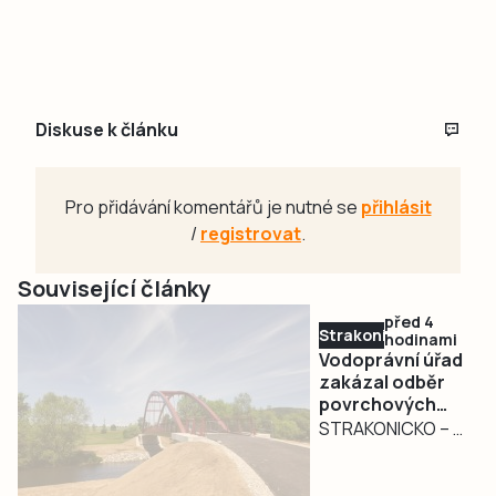
Diskuse k článku
Pro přidávání komentářů je nutné se
přihlásit
/
registrovat
.
Související články
před 4
Strakonicko
hodinami
Vodoprávní úřad
zakázal odběr
povrchových
vod na
STRAKONICKO – V
Strakonicku
reakci na
současné