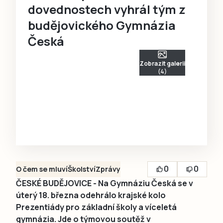
dovednostech vyhrál tým z
budějovického Gymnázia
Česká
Zobrazit galerii
(4)
0
0
O čem se mluví
Školství
Zprávy
ČESKÉ BUDĚJOVICE - Na Gymnáziu Česká se v
úterý 18. března odehrálo krajské kolo
Prezentiády pro základní školy a víceletá
gymnázia. Jde o týmovou soutěž v