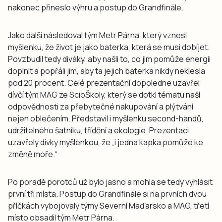
nakonec přineslo výhru a postup do Grandfinále.
Jako další následoval tým Metr Párna, který vznesl
myšlenku, že život je jako baterka, která se musí dobíjet.
Povzbudil tedy diváky, aby našli to, co jim pomůže energii
doplnit a popřáli jim, aby ta jejich baterka nikdy neklesla
pod 20 procent. Celé prezentační dopoledne uzavřel
dívčí tým MAG ze ScioŠkoly, který se dotkl tématu naší
odpovědnosti za přebytečné nakupování a plýtvání
nejen oblečením. Představil i myšlenku second-handů,
udržitelného šatníku, třídění a ekologie. Prezentaci
uzavřely dívky myšlenkou, že „i jedna kapka pomůže ke
změně moře.“
Po poradě porotců už bylo jasno a mohla se tedy vyhlásit
první tři místa. Postup do Grandfinále si na prvních dvou
příčkách vybojovaly týmy Severní Maďarsko a MAG, třetí
místo obsadil tým Metr Párna.