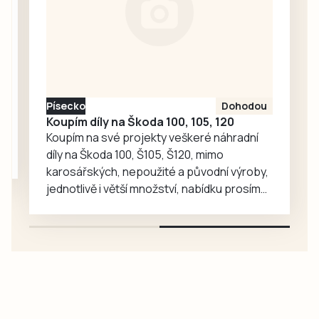
Ředitelka odboru
komunikace Nela
Friebová
odpověděla.
Písecko
Dohodou
Koupím díly na Škoda 100, 105, 120
Koupím na své projekty veškeré náhradní
díly na Škoda 100, Š105, Š120, mimo
karosářských, nepoužité a původní výroby,
jednotlivě i větší množství, nabídku prosím
pouze na e-mail: svorpi@seznam.cz.