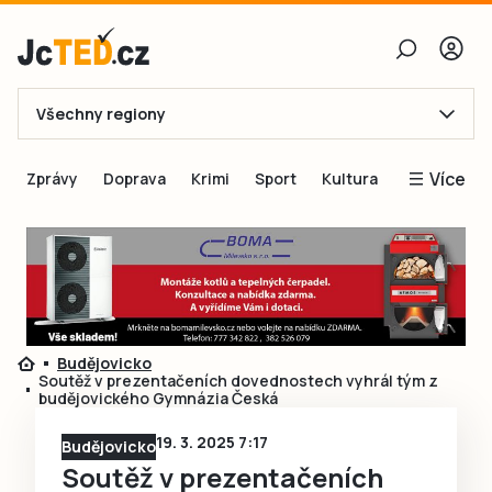
Všechny regiony
E-mail
Více
Zprávy
Doprava
Krimi
Sport
Kultura
Heslo
Blogy
Obnovit heslo
Inspirace
Čtenáři píší
Přihlásit se
Speciální přílohy
Budějovicko
Přihlásit se přes Facebook
Inzerce
Soutěž v prezentačeních dovednostech vyhrál tým z
budějovického Gymnázia Česká
Ještě nemám účet, chci se
Registrovat
19. 3. 2025 7:17
Budějovicko
Soutěž v prezentačeních