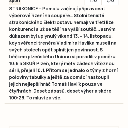
0
0
Sport
STRAKONICE – Pomalu začínají připravovat
výběrové řízení na soupeře… Stolní tenisté
strakonického Elektrostavu nemají ve třetí lize
konkurenci a už se těší na vyšší soutěž. Jasným
důkazem byl uplynulý víkend 13. – 14. listopadu,
kdy svěřenci trenéra Vladimíra Havlíka museli na
svých stolech opět splnit jen povinnost. S
béčkem plzeňského Unionu si poradili v poměru
10:6 a SKUŘ Plzeň, který měl v zádech vítěznou
sérii, přejeli 10:1. Přitom se jednalo o týmy z horní
poloviny tabulky a ještě za domácí nastoupil
jejich nejlepší hráč Tomáš Havlík pouze ve
čtyřhrách. Deset zápasů, deset výher a skóre
100:28. To mluví za vše.