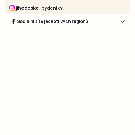
jihoceske_tydeniky
Sociální sítě jednotlivých regionů:
Jakékoliv užití obsahu, včetně převzetí článků, je bez souhlasu
společnosti Jihočeské týdeníky s.r.o. zakázáno. Souhlas lze
získat na e-mailu:
neumann@jihocesketydeniky.cz
.
2026 © Copyright Jihočeské týdeníky s.r.o.
Pravidla vkládání Inzerátů a zpracování osobních
údajů
Pravidla vkládání příspěvků
Hlavním cílem projektu „Nový vizuál webových stránek pro Jihočeské
týdeníky s.r.o." je optimalizace vizuálního stylu stávající značky a
modernizace grafického designu webu
jcted.cz
. Akcentována je funkčnost
uživatelského rozhraní webu, aby se stal moderním a přehledným zdrojem
důležitých a ověřených informací pro veřejnost. Projekt má zvýšit efektivitu a