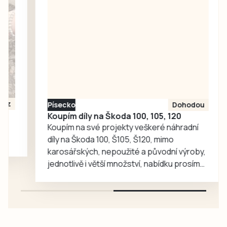
Admiru…
nejvýše nasazený
Jiří Kubeš z
Lokomotivy Zdice
(1995) a došel až
do finále, kam
vstupoval jako
favorit proti
čtyřce turnaje
Písecko
Dohodou
Tomáši Vencovi z
Koupím díly na Škoda 100, 105, 120
LTC Humpolec….
Koupím na své projekty veškeré náhradní
díly na Škoda 100, Š105, Š120, mimo
karosářských, nepoužité a původní výroby,
jednotlivě i větší množství, nabídku prosím
pouze na e-mail: svorpi@seznam.cz.