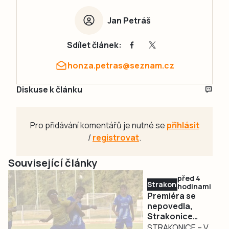
Jan Petráš
Sdílet článek:
honza.petras@seznam.cz
Diskuse k článku
Pro přidávání komentářů je nutné se
přihlásit
/
registrovat
.
Související články
před 4
Strakonicko
hodinami
Premiéra se
nepovedla,
Strakonice
podlehly
STRAKONICE – V