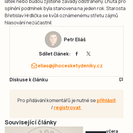
látek nebo budou zjištěné závady odstraněny. Lhůta pro
splnění podmínek byla stanovena na jeden rok. Starosta
Břetislav Hrdlička se kvůli oznámenému střetu zájmů
hlasování nezúčastnil.
Petr Eliáš
Sdílet článek:
elias@jihocesketydeniky.cz
Diskuse k článku
Pro přidávání komentářů je nutné se
přihlásit
/
registrovat
.
Související články
včera