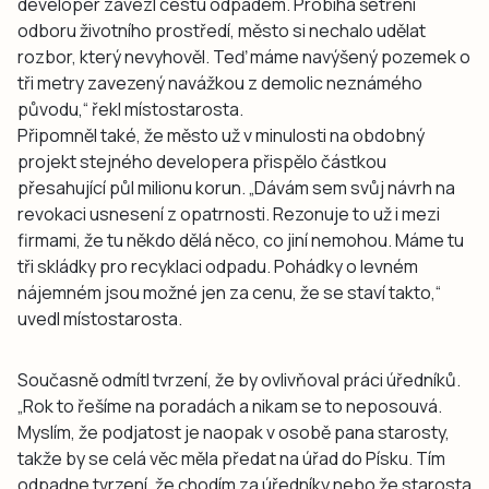
developer zavezl cestu odpadem. Probíhá šetření
odboru životního prostředí, město si nechalo udělat
rozbor, který nevyhověl. Teď máme navýšený pozemek o
tři metry zavezený navážkou z demolic neznámého
původu,“ řekl místostarosta.
Připomněl také, že město už v minulosti na obdobný
projekt stejného developera přispělo částkou
přesahující půl milionu korun. „Dávám sem svůj návrh na
revokaci usnesení z opatrnosti. Rezonuje to už i mezi
firmami, že tu někdo dělá něco, co jiní nemohou. Máme tu
tři skládky pro recyklaci odpadu. Pohádky o levném
nájemném jsou možné jen za cenu, že se staví takto,“
uvedl místostarosta.
Současně odmítl tvrzení, že by ovlivňoval práci úředníků.
„Rok to řešíme na poradách a nikam se to neposouvá.
Myslím, že podjatost je naopak v osobě pana starosty,
takže by se celá věc měla předat na úřad do Písku. Tím
odpadne tvrzení, že chodím za úředníky nebo že starosta