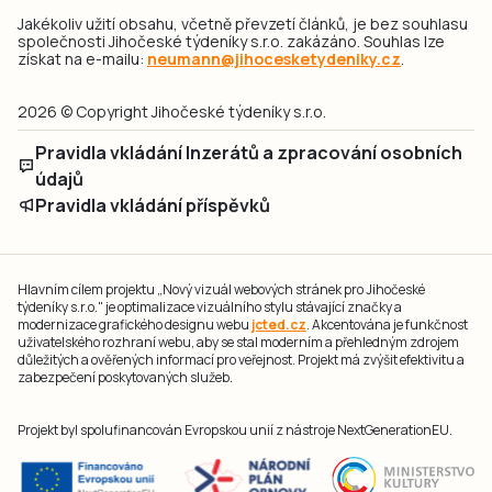
Jakékoliv užití obsahu, včetně převzetí článků, je bez souhlasu
společnosti Jihočeské týdeníky s.r.o. zakázáno. Souhlas lze
získat na e-mailu:
neumann@jihocesketydeniky.cz
.
2026 © Copyright Jihočeské týdeníky s.r.o.
Pravidla vkládání Inzerátů a zpracování osobních
údajů
Pravidla vkládání příspěvků
Hlavním cílem projektu „Nový vizuál webových stránek pro Jihočeské
týdeníky s.r.o." je optimalizace vizuálního stylu stávající značky a
modernizace grafického designu webu
jcted.cz
. Akcentována je funkčnost
uživatelského rozhraní webu, aby se stal moderním a přehledným zdrojem
důležitých a ověřených informací pro veřejnost. Projekt má zvýšit efektivitu a
zabezpečení poskytovaných služeb.
Projekt byl spolufinancován Evropskou unií z nástroje NextGenerationEU.