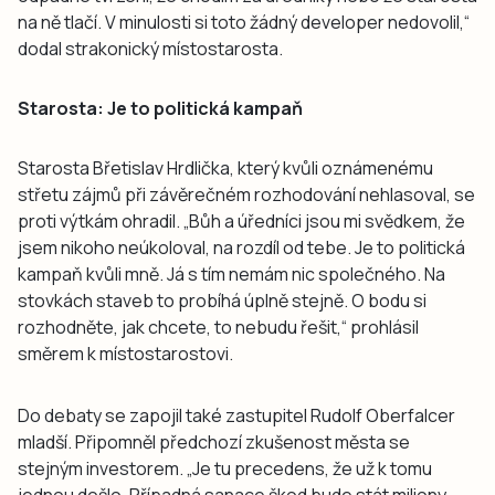
na ně tlačí. V minulosti si toto žádný developer nedovolil,“
dodal strakonický místostarosta.
Starosta: Je to politická kampaň
Starosta Břetislav Hrdlička, který kvůli oznámenému
střetu zájmů při závěrečném rozhodování nehlasoval, se
proti výtkám ohradil. „Bůh a úředníci jsou mi svědkem, že
jsem nikoho neúkoloval, na rozdíl od tebe. Je to politická
kampaň kvůli mně. Já s tím nemám nic společného. Na
stovkách staveb to probíhá úplně stejně. O bodu si
rozhodněte, jak chcete, to nebudu řešit,“ prohlásil
směrem k místostarostovi.
Do debaty se zapojil také zastupitel Rudolf Oberfalcer
mladší. Připomněl předchozí zkušenost města se
stejným investorem. „Je tu precedens, že už k tomu
jednou došlo. Případná sanace škod bude stát miliony.