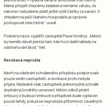
Máme přispět stejnému žadateli a nemáme záruku, že
nakonec nebudeme platit ještě vyšší částky za sanaci. S
ohledem na péči řádného hospodáře je správné
postupovat obezřetně,“ uvedl.
Podobný názor vyjádřil i zastupitel Pavel Vondrys. „Město
by nemělo dávat peníze tam, kde hrozí další náklady na
odstraňování škod,“ řekl.
Revokace neprošla
Návrh na odebrání schváleného příspěvku podporovalo
pouze sedm zastupitelů, a revokace proto nebyla
přijata. Následně však zastupitelé jednomyslně schválili
doplnění původního usnesení. Město odloží plnění
smlouvy o budoucí smlouvě a příspěvek bude vyplacen
pouze tehdy, pokud se neprokáže přítomnost závadných