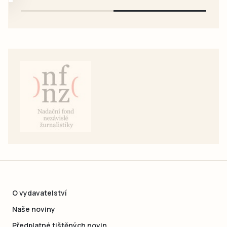
O vydavatelství
Naše noviny
Předplatné tištěných novin