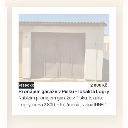
opatstvím ve
Vyšším Brodě,
Spolkem přátel
kláštera a Fakultou
stavební ČVUT byl
nejen náhodně
přítomen americký
velvyslanec
Nicholas Merrick,
který tuto
památku obdivuje
a opakovaně už do
Písecko
2 800 Kč
Vyššího Brodu
Pronájem garáže v Pisku – lokalita Logry
zavítal, ale i
Nabízím pronájem garáže v Pisku, lokalita
geofyzik a
Logry, cena 2 800, – Kč /měsíc, volná IHNED
badatel…