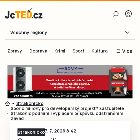
Všechny regiony
E-mail
Více
Zprávy
Doprava
Krimi
Sport
Kultura
Heslo
Blogy
Obnovit heslo
Inspirace
Čtenáři píší
Přihlásit se
Speciální přílohy
Strakonicko
Přihlásit se přes Facebook
Inzerce
Spor o miliony pro developerský projekt? Zastupitelé
Strakonic podmínili vyplacení příspěvku odstraněním
Ještě nemám účet, chci se
Registrovat
závad
7. 7. 2026 8:42
Strakonicko