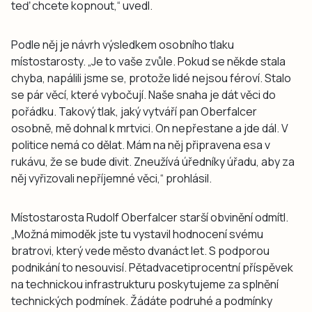
teď chcete kopnout,“ uvedl.
Podle něj je návrh výsledkem osobního tlaku
místostarosty. „Je to vaše zvůle. Pokud se někde stala
chyba, napálili jsme se, protože lidé nejsou féroví. Stalo
se pár věcí, které vybočují. Naše snaha je dát věci do
pořádku. Takový tlak, jaký vytváří pan Oberfalcer
osobně, mě dohnal k mrtvici. On nepřestane a jde dál. V
politice nemá co dělat. Mám na něj připravena esa v
rukávu, že se bude divit. Zneužívá úředníky úřadu, aby za
něj vyřizovali nepříjemné věci,“ prohlásil.
Místostarosta Rudolf Oberfalcer starší obvinění odmítl.
„Možná mimoděk jste tu vystavil hodnocení svému
bratrovi, který vede město dvanáct let. S podporou
podnikání to nesouvisí. Pětadvacetiprocentní příspěvek
na technickou infrastrukturu poskytujeme za splnění
technických podmínek. Žádáte podruhé a podmínky