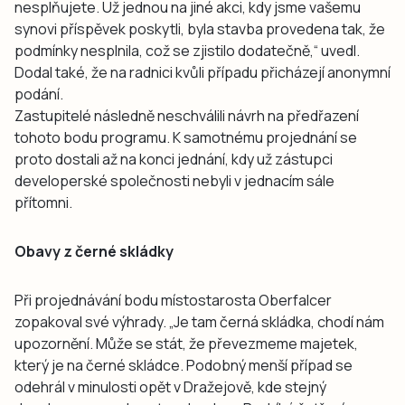
nesplňujete. Už jednou na jiné akci, kdy jsme vašemu
synovi příspěvek poskytli, byla stavba provedena tak, že
podmínky nesplnila, což se zjistilo dodatečně,“ uvedl.
Dodal také, že na radnici kvůli případu přicházejí anonymní
podání.
Zastupitelé následně neschválili návrh na předřazení
tohoto bodu programu. K samotnému projednání se
proto dostali až na konci jednání, kdy už zástupci
developerské společnosti nebyli v jednacím sále
přítomni.
Obavy z černé skládky
Při projednávání bodu místostarosta Oberfalcer
zopakoval své výhrady. „Je tam černá skládka, chodí nám
upozornění. Může se stát, že převezmeme majetek,
který je na černé skládce. Podobný menší případ se
odehrál v minulosti opět v Dražejově, kde stejný