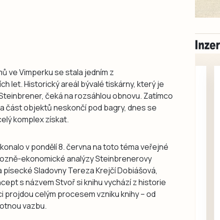
 ve Vimperku se stala jedním z
 let. Historický areál bývalé tiskárny, který je
Steinbrener, čeká na rozsáhlou obnovu. Zatímco
 zda část objektů neskončí pod bagry, dnes se
 celý komplex získat.
konalo v pondělí 8. června na toto téma veřejné
ovozně-ekonomické analýzy Steinbrenerovy
Milevsko
ka písecké Sladovny Tereza Krejčí Dobiášová,
Zdarma / za odvoz
cept s názvem Stvoř si knihu vychází z historie
Daruji do dobrých
níci projdou celým procesem vzniku knihy – od
rukou kotě
motnou vazbu.
Daruji do dobrých rukou
kotě-kočka, odčervené,