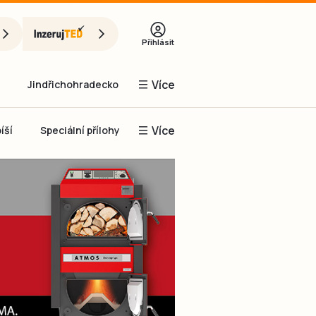
Přihlásit
Více
Jindřichohradecko
Více
íší
Speciální přílohy
Prachaticko
Inzerce
Obnovit heslo
řihlásit se
it se přes Facebook
čet, chci se
Registrovat