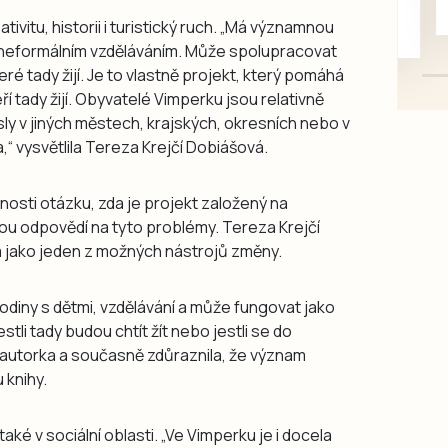
mazlivé, ihned k odběru.
tivitu, historii i turistický ruch. „Má významnou
á neformálním vzděláváním. Může spolupracovat
eré tady žijí. Je to vlastně projekt, který pomáhá
teří tady žijí. Obyvatelé Vimperku jsou relativně
ísly v jiných městech, krajských, okresních nebo v
,“ vysvětlila Tereza Krejčí Dobiášová.
jnosti otázku, zda je projekt založený na
ou odpovědí na tyto problémy. Tereza Krejčí
 jako jeden z možných nástrojů změny.
odiny s dětmi, vzdělávání a může fungovat jako
jestli tady budou chtít žít nebo jestli se do
t autorka a současně zdůraznila, že význam
 knihy.
é v sociální oblasti. „Ve Vimperku je i docela