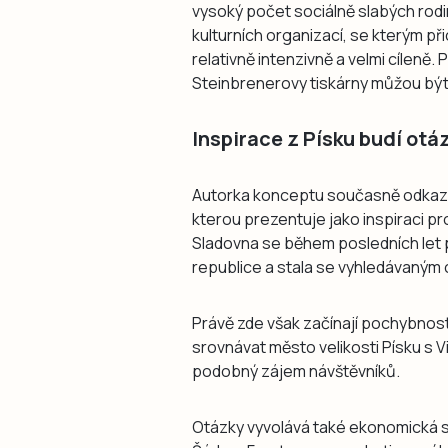
vysoký počet sociálně slabých rod
kulturních organizací, se kterým p
relativně intenzivně a velmi cíleně.
Steinbrenerovy tiskárny můžou být 
Inspirace z Písku budí otá
Autorka konceptu současně odkazu
kterou prezentuje jako inspiraci 
Sladovna se během posledních let p
republice a stala se vyhledávaným c
Právě zde však začínají pochybnosti
srovnávat město velikosti Písku s
podobný zájem návštěvníků.
Otázky vyvolává také ekonomická s