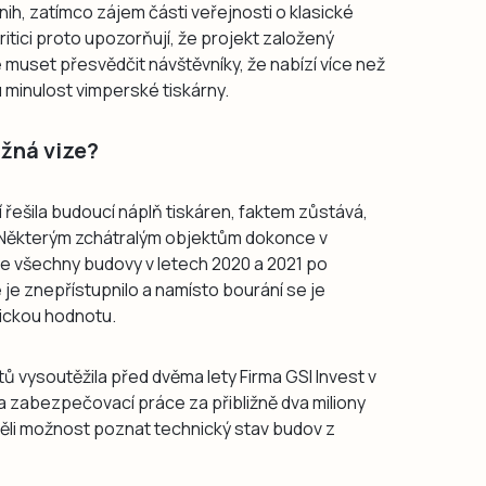
ih, zatímco zájem části veřejnosti o klasické
itici proto upozorňují, že projekt založený
muset přesvědčit návštěvníky, že nabízí více než
 minulost vimperské tiskárny.
žná vize?
řešila budoucí náplň tiskáren, faktem zůstává,
t. Některým zchátralým objektům dokonce v
ale všechny budovy v letech 2020 a 2021 po
 je znepřístupnilo a namísto bourání se je
rickou hodnotu.
tů vysoutěžila před dvěma lety Firma GSI Invest v
 zabezpečovací práce za přibližně dva miliony
ří měli možnost poznat technický stav budov z