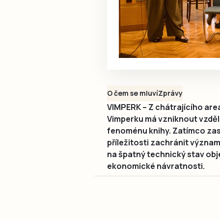
O čem se mluví
Zprávy
VIMPERK – Z chátrajícího are
Vimperku má vzniknout vzděl
fenoménu knihy. Zatímco zast
příležitosti zachránit význam
na špatný technický stav obj
ekonomické návratnosti.