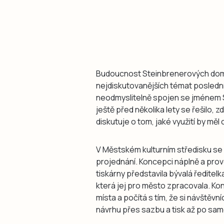
Budoucnost Steinbrenerových domů
nejdiskutovanějších témat posledních
neodmyslitelně spojen se jménem 
ještě před několika lety se řešilo,
diskutuje o tom, jaké využití by měl
V Městském kulturním středisku se 
projednání. Koncepci náplně a pr
tiskárny představila bývalá ředitel
která jej pro město zpracovala. Kon
místa a počítá s tím, že si návštěv
návrhu přes sazbu a tisk až po sa