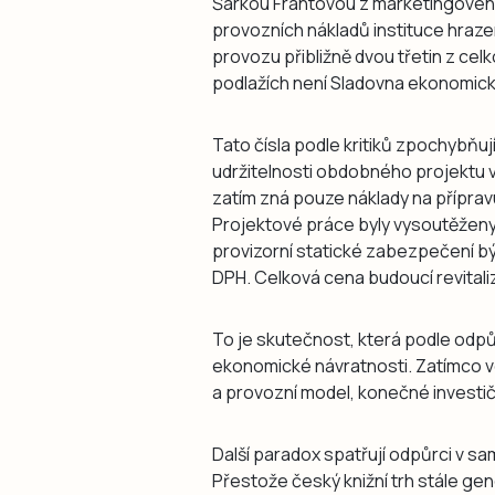
Šárkou Frantovou z marketingového
provozních nákladů instituce hraze
provozu přibližně dvou třetin z ce
podlažích není Sladovna ekonomic
Tato čísla podle kritiků zpochybňu
udržitelnosti obdobného projektu 
zatím zná pouze náklady na příprav
Projektové práce byly vysoutěženy 
provizorní statické zabezpečení býv
DPH. Celková cena budoucí revital
To je skutečnost, která podle odp
ekonomické návratnosti. Zatímco v
a provozní model, konečné investič
Další paradox spatřují odpůrci v 
Přestože český knižní trh stále ge