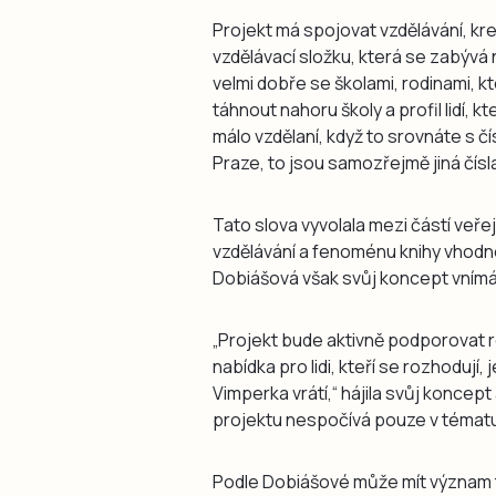
Projekt má spojovat vzdělávání, krea
vzdělávací složku, která se zabýv
velmi dobře se školami, rodinami, kt
táhnout nahoru školy a profil lidí, k
málo vzdělaní, když to srovnáte s č
Praze, to jsou samozřejmě jiná čísla
Tato slova vyvolala mezi částí veře
vzdělávání a fenoménu knihy vhodn
Dobiášová však svůj koncept vnímá
„Projekt bude aktivně podporovat r
nabídka pro lidi, kteří se rozhodují, 
Vimperka vrátí,“ hájila svůj koncep
projektu nespočívá pouze v tématu
Podle Dobiášové může mít význam tak