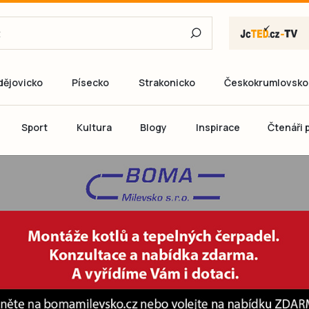
dějovicko
Písecko
Strakonicko
Českokrumlovsko
E-mail
Sport
Kultura
Blogy
Inspirace
Čtenáři p
Heslo
P
Přihlás
Ještě nemám ú