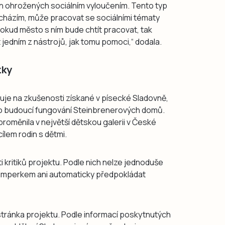
in ohrožených sociálním vyloučením. Tento typ
řicházím, může pracovat se sociálními tématy
 Pokud město s ním bude chtít pracovat, tak
jedním z nástrojů, jak tomu pomoci,“ dodala.
zky
je na zkušenosti získané v písecké Sladovně,
pro budoucí fungování Steinbrenerových domů.
roměnila v největší dětskou galerii v České
ílem rodin s dětmi.
 kritiků projektu. Podle nich nelze jednoduše
 Vimperkem ani automaticky předpokládat
tránka projektu. Podle informací poskytnutých