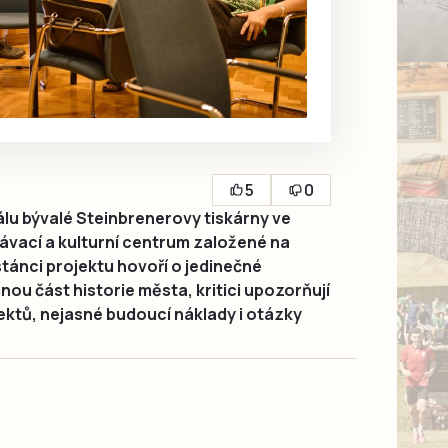
5
0
álu bývalé Steinbrenerovy tiskárny ve
ávací a kulturní centrum založené na
ánci projektu hovoří o jedinečné
nou část historie města, kritici upozorňují
ektů, nejasné budoucí náklady i otázky