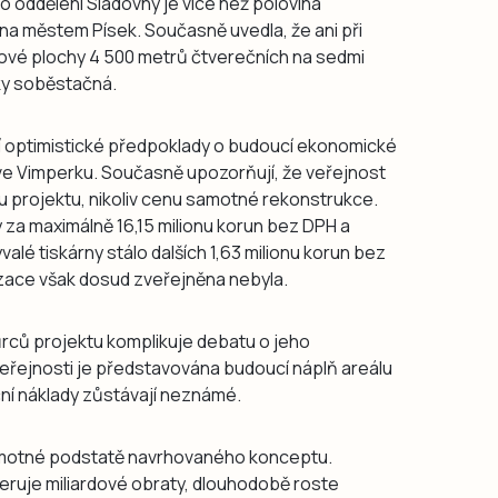
 oddělení Sladovny je více než polovina
na městem Písek. Současně uvedla, že ani při
lkové plochy 4 500 metrů čtverečních na sedmi
ky soběstačná.
jí optimistické předpoklady o budoucí ekonomické
ve Vimperku. Současně upozorňují, že veřejnost
u projektu, nikoliv cenu samotné rekonstrukce.
za maximálně 16,15 milionu korun bez DPH a
alé tiskárny stálo dalších 1,63 milionu korun bez
izace však dosud zveřejněna nebyla.
ůrců projektu komplikuje debatu o jeho
eřejnosti je představována budoucí náplň areálu
ní náklady zůstávají neznámé.
samotné podstatě navrhovaného konceptu.
neruje miliardové obraty, dlouhodobě roste