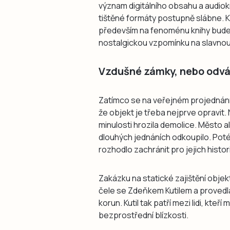
význam digitálního obsahu a audiokn
tištěné formáty postupně slábne. Kr
především na fenoménu knihy bude 
nostalgickou vzpomínku na slavnou
Vzdušné zámky, nebo odvá
Zatímco se na veřejném projednání 
že objekt je třeba nejprve opravi
minulosti hrozila demolice. Město 
dlouhých jednáních odkoupilo. Poté
rozhodlo zachránit pro jejich histo
Zakázku na statické zajištění objek
čele se Zdeňkem Kutilem a provedla
korun. Kutil tak patří mezi lidi, kte
bezprostřední blízkosti.