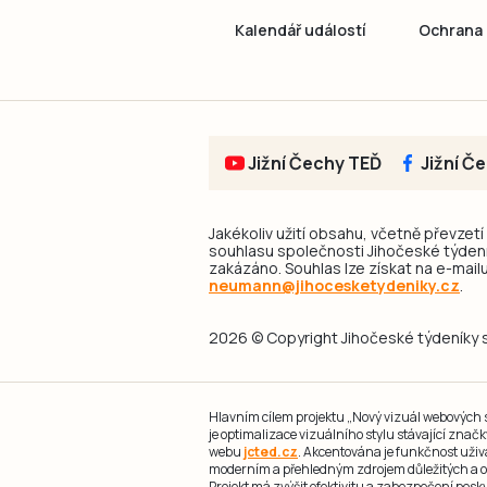
Kalendář událostí
Ochrana 
Jižní Čechy TEĎ
Jižní Č
Jakékoliv užití obsahu, včetně převzetí
souhlasu společnosti Jihočeské týdeník
zakázáno. Souhlas lze získat na e-mailu
neumann@jihocesketydeniky.cz
.
2026 © Copyright Jihočeské týdeníky s.
Hlavním cílem projektu „Nový vizuál webových st
je optimalizace vizuálního stylu stávající zna
webu
jcted.cz
. Akcentována je funkčnost uživ
moderním a přehledným zdrojem důležitých a ov
Projekt má zvýšit efektivitu a zabezpečení pos