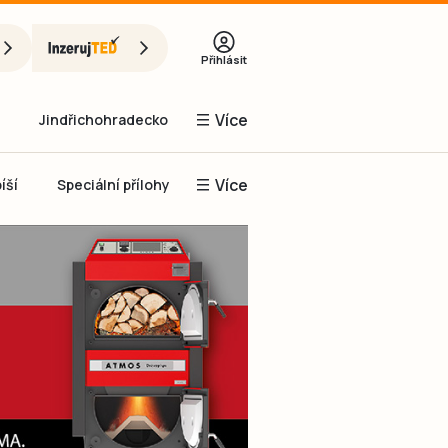
Přihlásit
Více
Jindřichohradecko
Více
íší
Speciální přílohy
Prachaticko
Inzerce
Obnovit heslo
řihlásit se
it se přes Facebook
čet, chci se
Registrovat