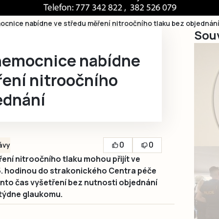
ocnice nabídne ve středu měření nitroočního tlaku bez objednán
Souv
nemocnice nabídne
ření nitroočního
ednání
0
0
ávy
ní nitroočního tlaku mohou přijít ve
 15. hodinou do strakonického Centra péče
ento čas vyšetření bez nutnosti objednání
 týdne glaukomu.