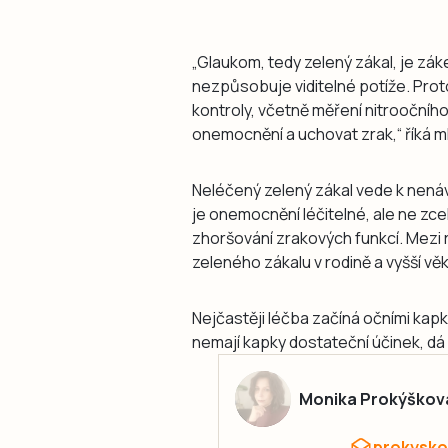
„Glaukom, tedy zelený zákal, je zá
nezpůsobuje viditelné potíže. Proto
kontroly, včetně měření nitroočníh
onemocnění a uchovat zrak,“ říká 
Neléčený zelený zákal vede k nen
je onemocnění léčitelné, ale ne zcel
zhoršování zrakových funkcí. Mezi ri
zeleného zákalu v rodině a vyšší věk
Nejčastěji léčba začíná očními kapk
nemají kapky dostateční účinek, dá
Monika Prokýškov
prokysko