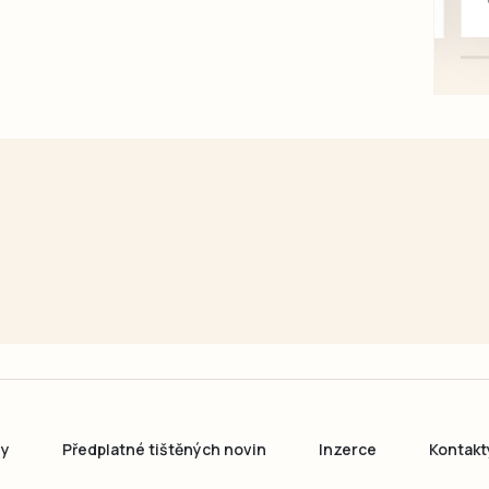
karosářských, nepoužité a
původní výroby, jednotlivě i
větší množství, nabídku
prosím pouze na e-mail:
svorpi@seznam.cz.
ny
Předplatné tištěných novin
Inzerce
Kontakt