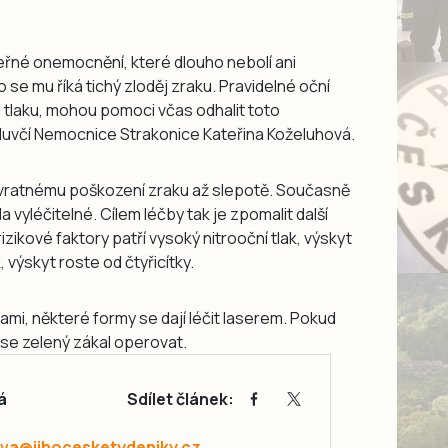
keřné onemocnění, které dlouho nebolí ani
 se mu říká tichý zloděj zraku. Pravidelné oční
o tlaku, mohou pomoci včas odhalit toto
mluvčí Nemocnice Strakonice Kateřina Koželuhová.
ávratnému poškození zraku až slepotě. Současně
a vyléčitelné. Cílem léčby tak je zpomalit další
zikové faktory patří vysoký nitrooční tlak, výskyt
, výskyt roste od čtyřicítky.
ami, některé formy se dají léčit laserem. Pokud
 se zelený zákal operovat.
á
Sdílet článek:
va@jihocesketydeniky.cz