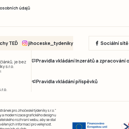
osobních údajů
echy TEĎ
jihoceske_tydeniky
Sociální sít
Pravidla vkládání Inzerátů a zpracování
 článků, je bez
y s.r.o.
:
Pravidla vkládání příspěvků
r.o.
ránek pro Jihočeské týdeníky s.r.o."
čky a modernizace grafického designu
atelského rozhraní webu, aby se stal
ěřených informací pro veřejnost.
kytovaných služeb.