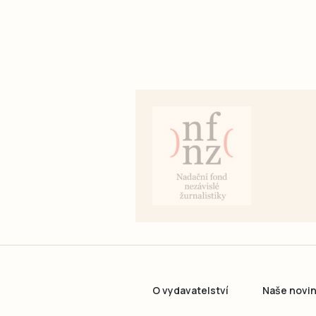
O vydavatelství
Naše novi