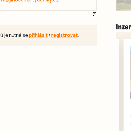
ů je nutné se
přihlásit
/
registrovat
.
Písecko
Dohodou
Koupím díly na Škoda
100, 105, 120
Koupím na své projekty
veškeré náhradní díly na
Škoda 100, Š105, Š120, mimo