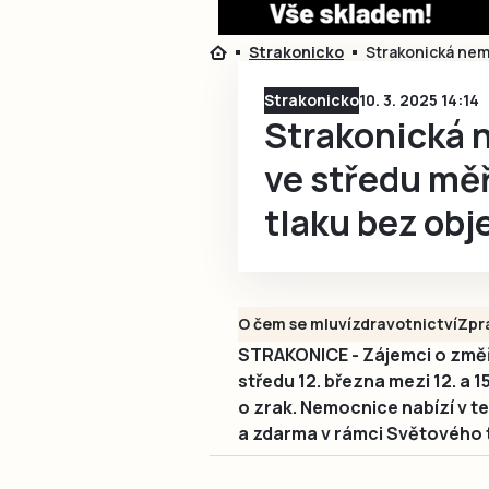
Strakonicko
Strakonická nem
Strakonicko
10. 3. 2025 14:14
Strakonická 
ve středu mě
tlaku bez obj
O čem se mluví
zdravotnictví
Zpr
STRAKONICE - Zájemci o změře
středu 12. března mezi 12. a
o zrak. Nemocnice nabízí v t
a zdarma v rámci Světového