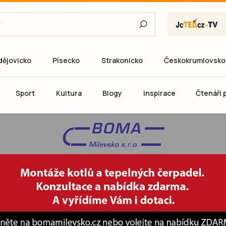
dějovicko
Písecko
Strakonicko
Českokrumlovsko
E-mail
Sport
Kultura
Blogy
Inspirace
Čtenáři p
Heslo
P
Přihlás
Ještě nemám ú