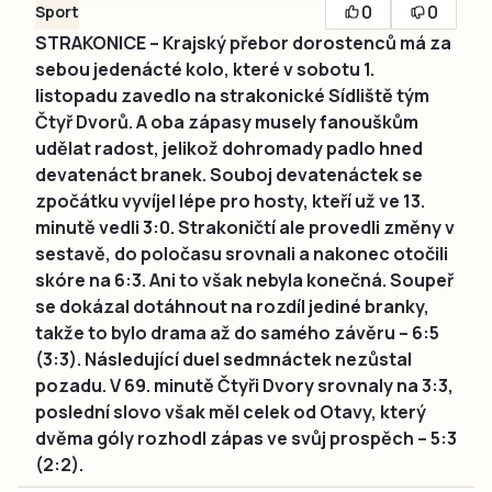
0
0
Sport
STRAKONICE – Krajský přebor dorostenců má za
sebou jedenácté kolo, které v sobotu 1.
listopadu zavedlo na strakonické Sídliště tým
Čtyř Dvorů. A oba zápasy musely fanouškům
udělat radost, jelikož dohromady padlo hned
devatenáct branek. Souboj devatenáctek se
zpočátku vyvíjel lépe pro hosty, kteří už ve 13.
minutě vedli 3:0. Strakoničtí ale provedli změny v
sestavě, do poločasu srovnali a nakonec otočili
skóre na 6:3. Ani to však nebyla konečná. Soupeř
se dokázal dotáhnout na rozdíl jediné branky,
takže to bylo drama až do samého závěru – 6:5
(3:3). Následující duel sedmnáctek nezůstal
pozadu. V 69. minutě Čtyři Dvory srovnaly na 3:3,
poslední slovo však měl celek od Otavy, který
dvěma góly rozhodl zápas ve svůj prospěch – 5:3
(2:2).