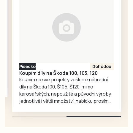
připravili den
ve Zdicích (3:1).
naplněný zábavou
Svěřenci…
a různými hrami.
Ve VIP prostorách
si mohli zájemci
prohlédnout staré
softballové
vybavení,
historické plakáty,
Písecko
Dohodou
vývoj dresu klubu,
Koupím díly na Škoda 100, 105, 120
historické pálky
Koupím na své projekty veškeré náhradní
či…
díly na Škoda 100, Š105, Š120, mimo
karosářských, nepoužité a původní výroby,
jednotlivě i větší množství, nabídku prosím
pouze na e-mail: svorpi@seznam.cz.