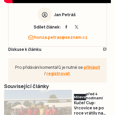
Jan Petráš
Sdílet článek:
honza.petras@seznam.cz
Diskuse k článku
Pro přidávání komentářů je nutné se
přihlásit
/
registrovat
.
Související články
před 4
Milevsko
hodinami
Kučeř Cup:
Vrcovice se po
roce vrátily na