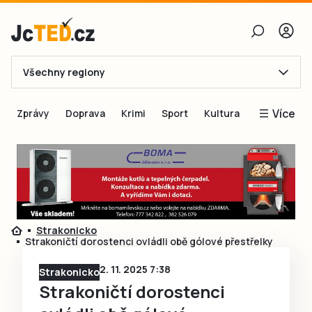
Všechny regiony
E-mail
Více
Zprávy
Doprava
Krimi
Sport
Kultura
Heslo
Blogy
Obnovit heslo
Inspirace
Čtenáři píší
Přihlásit se
Speciální přílohy
Strakonicko
Přihlásit se přes Facebook
Inzerce
Strakoničtí dorostenci ovládli obě gólové přestřelky
Ještě nemám účet, chci se
Registrovat
2. 11. 2025 7:38
Strakonicko
Strakoničtí dorostenci