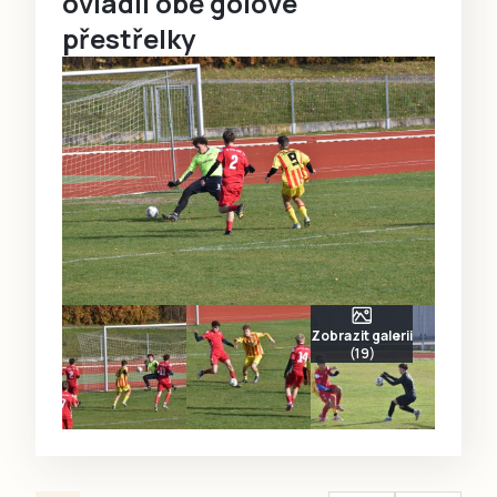
ovládli obě gólové
přestřelky
Zobrazit galerii
(19)