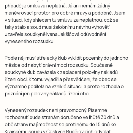
případě je smlouva neplatná. Já ani nemám žádný
manévrovací prostor pro dobré mravy a podobně. Jsem
v situaci, kdy shledám tu smluvu za neplatnou, což se
taky stalo a soud musí žalobnímu návrhu vyhovět“
uzavřela soudkyně Ivana Jakšičová odůvodnění
vyneseného rozsudku.
Podle něj musí střelecký klub vyklidit pozemky do jednoho
měsíce od nabytí právní moci rozsudku. Současně
soudkyně klub zavázala k zaplacení poloviny nákladů
řízení obci. K tomu vyjádřila přesvědčení, že obec se
významně podílela na vzniklé situaci, a proto rozhodla o
přiznání jen poloviny nákladů řízení obci.
Vynesený rozsudek není pravomocný. Písemné
rozhodnutí bude stranám doručeno ve lhůtě 30 dnů a
obě strany mají možnost se proti němu do 15 dnů ke
Krajskému soudu v Českých Budějovicích odvolat.