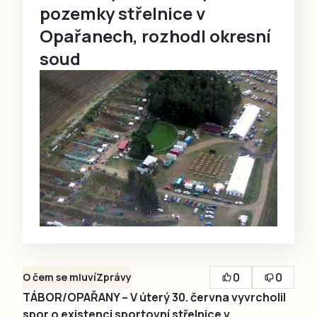
pozemky střelnice v
Opařanech, rozhodl okresní
soud
0
0
O čem se mluví
Zprávy
TÁBOR/OPAŘANY – V úterý 30. června vyvrcholil
spor o existenci sportovní střelnice v