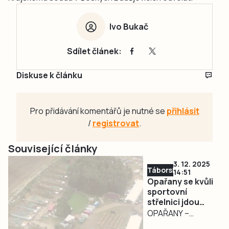
Ivo Bukač
Sdílet článek:
Diskuse k článku
Pro přidávání komentářů je nutné se
přihlásit
/
registrovat
.
Související články
3. 12. 2025
Táborsko
14:51
Opařany se kvůli
sportovní
střelnici jdou
soudit,
OPAŘANY –
myslivcům
Sporem o