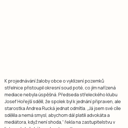
K projednávání žaloby obce o vyklizení pozemků
střelnice přistoupil okresní soud poté, co jím nařízená
mediace nebyla úspěšná. Předseda střeleckého klubu
Josef Hořejší sdělil, že spolek byl k jednání připraven, ale
starostka Andrea Rucká jednat odmítla. „Já jsem své cíle
sdělila a nemá smysl, abychom dál platili advokáta a
mediátora, když není shoda,“ řekla na zastupitelstvu v