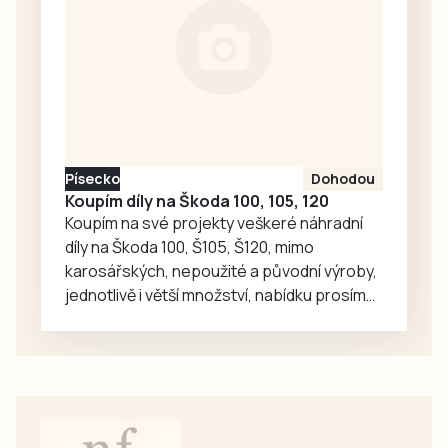
kousek dál z
Pivovarské buduje
ještě třetí přístup,
který čeká na
kolaudaci. To ale
přístupnosti
stezky nijak…
Písecko
Dohodou
Koupím díly na Škoda 100, 105, 120
Koupím na své projekty veškeré náhradní
díly na Škoda 100, Š105, Š120, mimo
karosářských, nepoužité a původní výroby,
jednotlivě i větší množství, nabídku prosím
pouze na e-mail: svorpi@seznam.cz.