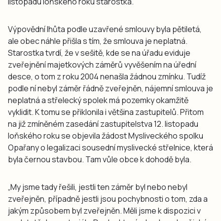
listopadu loňského roku starostka.
Výpovědní lhůta podle uzavřené smlouvy byla pětiletá,
ale obec náhle přišla s tím, že smlouva je neplatná.
Starostka tvrdí, že v sešitě, kde se na úřadu eviduje
zveřejnění majetkových záměrů vyvěšením na úřední
desce, o tom z roku 2004 nenašla žádnou zmínku. Tudíž
podle ní nebyl záměr řádně zveřejněn, nájemní smlouva je
neplatná a střelecký spolek má pozemky okamžitě
vyklidit. K tomu se přiklonila i většina zastupitelů. Přitom
na již zmíněném zasedání zastupitelstva 12. listopadu
loňského roku se objevila žádost Mysliveckého spolku
Opařany o legalizaci sousední myslivecké střelnice, která
byla černou stavbou. Tam vůle obce k dohodě byla.
„My jsme tady řešili, jestli ten záměr byl nebo nebyl
zveřejněn, případně jestli jsou pochybnosti o tom, zda a
jakým způsobem byl zveřejněn. Měli jsme k dispozici v