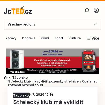
Všechny regiony
E-mail
Více
Zprávy
Doprava
Krimi
Sport
Kultura
Heslo
Blogy
Obnovit heslo
Inspirace
Čtenáři píší
Přihlásit se
Speciální přílohy
Táborsko
Přihlásit se přes Facebook
Inzerce
Střelecký klub má vyklidit pozemky střelnice v Opařanech,
rozhodl okresní soud
Ještě nemám účet, chci se
Registrovat
9. 7. 2026 10:14
Táborsko
Střelecký klub má vyklidit