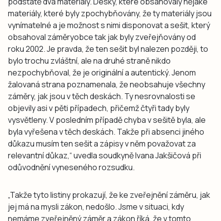
podstatě dva materiály. Desky, které obsahovaly nějaké
materiály, které byly zpochybňovány, že ty materiály jsou
vynímatelné a je možnost s nimi disponovat a sešit, který
obsahoval záměryobce tak jak byly zveřejňovány od
roku 2002. Je pravda, že ten sešit byl nalezen později, to
bylo trochu zvláštní, ale na druhé straně nikdo
nezpochybňoval, že je originální a autentický. Jenom
žalovaná strana poznamenala, že neobsahuje všechny
záměry, jak jsou v těch deskách. Ty nesrovnalosti se
objevily asi v pěti případech, přičemž čtyři tady byly
vysvětleny. V posledním případě chyba v sešitě byla, ale
byla vyřešena v těch deskách. Takže při absenci jiného
důkazu musím ten sešit a zápisy v něm považovat za
relevantní důkaz,“ uvedla soudkyně Ivana Jakšičová při
odůvodnění vyneseného rozsudku.
„Takže tyto listiny prokazují, že ke zveřejnění záměru, jak
jej má na mysli zákon, nedošlo. Jsme v situaci, kdy
nemáme zveřejněný záměr a zákon říká, že v tomto