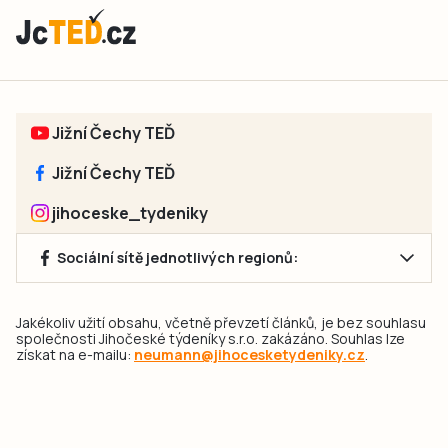
Jižní Čechy TEĎ
Jižní Čechy TEĎ
jihoceske_tydeniky
Sociální sítě jednotlivých regionů:
Jakékoliv užití obsahu, včetně převzetí článků, je bez souhlasu
společnosti Jihočeské týdeníky s.r.o. zakázáno. Souhlas lze
získat na e-mailu:
neumann@jihocesketydeniky.cz
.
2026 © Copyright Jihočeské týdeníky s.r.o.
Pravidla vkládání Inzerátů a zpracování osobních