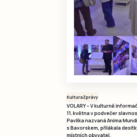
Kultura
Zprávy
VOLARY – V kulturně informač
11. května v podvečer slavno
Pavlíka nazvaná Anima Mundi.
s Bavorskem, přilákala desítk
místních obyvatel.