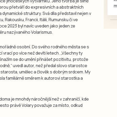
ce jihočeských výtvarníků. Jeho tvorba je silně
mazlivé, ihned k odběru.
erou přetváří do expresivních a abstraktních
dynamické struktury. Svá díla představil nejen v
 Rakousku, Francii, Itálii, Rumunsku či ve
oce 2023 byl navíc uveden jako jeden ze
měru nazývaného Volarismus.
imořádně osobní. Do svého rodného města se s
vrací po více než devíti letech. „Všechny ty
Snažím se do umění přinášet pozitivitu, protože
dně,“ uvedl autor, než předal slovo starostce
í starosta, umělec a člověk s dobrým srdcem. My
sla familiárně směrem k autorovi starostka a
 doma je mnohdy náročnější než v zahraničí, kde
esto právě Volary považuje za místo, odkud