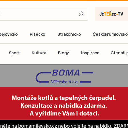
dějovicko
Písecko
Strakonicko
Českokrumlovsko
E-mail
Sport
Kultura
Blogy
Inspirace
Čtenáři p
Heslo
P
Přihlás
Ještě nemám ú