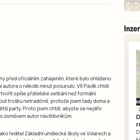
ny před oficiálním zahájením, které bylo ohlášeno
í autora o několik minut posunulo. Vít Pavlík chtěl
tvořit spíše přátelské setkání než formální
out trošku netradičně, protože jsem tady doma a
Milevsko
tší party. Proto jsem chtěl, abyste se nejdřív
Zdarma / za odvoz
Daruji do dobrých
tlil s úsměvem autor návštěvníkům.
rukou kotě
Daruji do dobrých rukou
jako ředitel Základní umělecké školy ve Volarech a
kotě-kočka, odčervené,