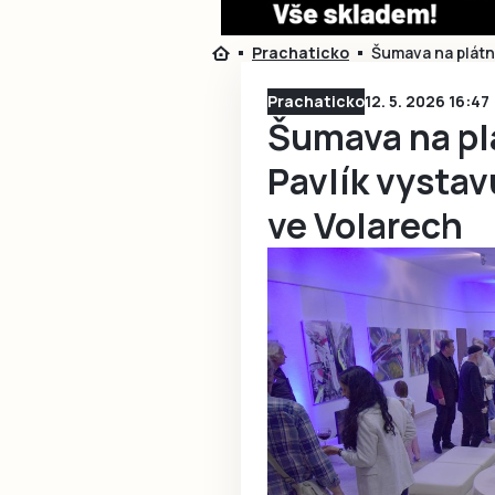
Prachaticko
Šumava na plátně
Prachaticko
12. 5. 2026 16:47
Šumava na plát
Pavlík vystav
ve Volarech