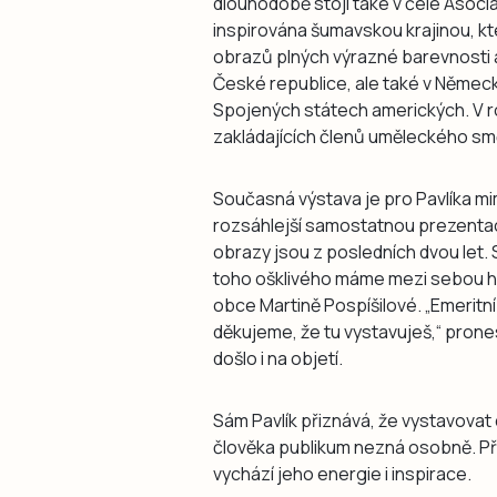
dlouhodobě stojí také v čele Asocia
inspirována šumavskou krajinou, kt
obrazů plných výrazné barevnosti a 
České republice, ale také v Německu,
Spojených státech amerických. V r
zakládajících členů uměleckého s
Současná výstava je pro Pavlíka m
rozsáhlejší samostatnou prezentací 
obrazy jsou z posledních dvou let. 
toho ošklivého máme mezi sebou ho
obce Martině Pospíšilové. „Emeritn
děkujeme, že tu vystavuješ,“ prone
došlo i na objetí.
Sám Pavlík přiznává, že vystavovat
člověka publikum nezná osobně. Př
vychází jeho energie i inspirace.