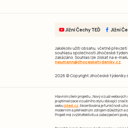
Jižní Čechy TEĎ
Jižní Č
Jakékoliv užití obsahu, včetně převzetí
souhlasu společnosti Jihočeské týdeník
zakázáno. Souhlas lze získat na e-mailu
neumann@jihocesketydeniky.cz
.
2026 © Copyright Jihočeské týdeníky s.
Hlavním cílem projektu „Nový vizuál webových st
je optimalizace vizuálního stylu stávající zna
webu
jcted.cz
. Akcentována je funkčnost uživ
moderním a přehledným zdrojem důležitých a ov
Projekt má zvýšit efektivitu a zabezpečení pos