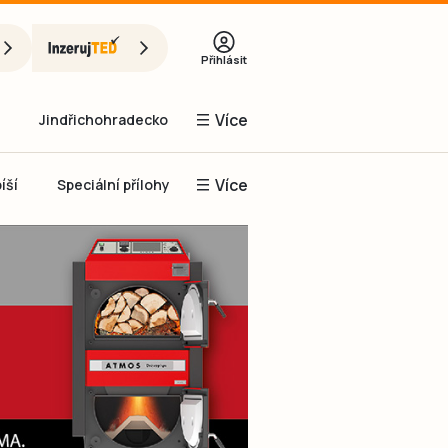
Přihlásit
Více
Jindřichohradecko
Více
íší
Speciální přílohy
Prachaticko
Inzerce
Obnovit heslo
řihlásit se
it se přes Facebook
čet, chci se
Registrovat