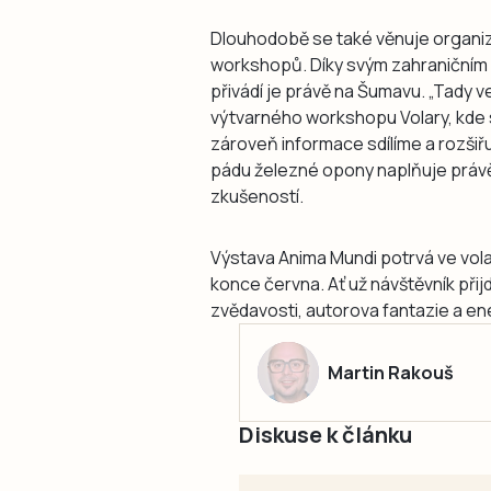
Dlouhodobě se také věnuje organiz
workshopů. Díky svým zahraničním
přivádí je právě na Šumavu. „Tady 
výtvarného workshopu Volary, kde se
zároveň informace sdílíme a rozšiřuj
pádu železné opony naplňuje práv
zkušeností.
Výstava Anima Mundi potrvá ve vol
konce června. Ať už návštěvník přij
zvědavosti, autorova fantazie a e
Martin Rakouš
Diskuse k článku