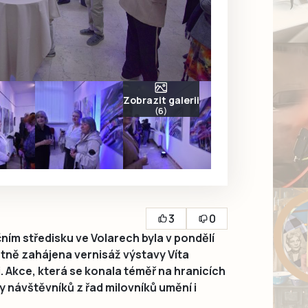
Zobrazit galerii
(6)
3
0
ním středisku ve Volarech byla v pondělí
stně zahájena vernisáž výstavy Víta
 Akce, která se konala téměř na hranicích
y návštěvníků z řad milovníků umění i