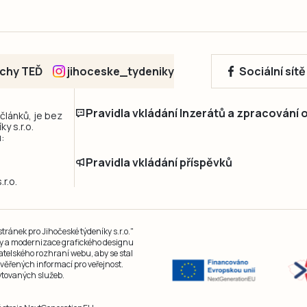
echy TEĎ
jihoceske_tydeniky
Sociální sít
Pravidla vkládání Inzerátů a zpracování
 článků, je bez
y s.r.o.
:
Pravidla vkládání příspěvků
r.o.
ránek pro Jihočeské týdeníky s.r.o."
čky a modernizace grafického designu
atelského rozhraní webu, aby se stal
ěřených informací pro veřejnost.
kytovaných služeb.