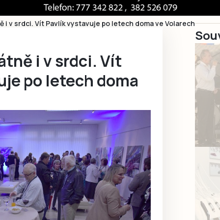
 i v srdci. Vít Pavlík vystavuje po letech doma ve Volarech
Souv
ně i v srdci. Vít
uje po letech doma