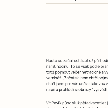
Hosté se začali scházet už půl hodi
na 18. hodinu. To se však podle přán
totiž pojmout večer netradičně a vy
vernisáž. „Začátek jsem chtěl pojm
chtěl jsem pro vás udělat takovou vě
napili a prohlédli si obrazy,“ vysvě
Vít Pavlík působí už pětadvacet let 