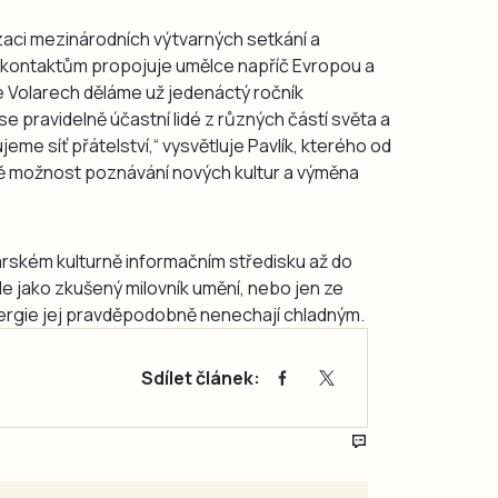
aci mezinárodních výtvarných setkání a
 kontaktům propojuje umělce napříč Evropou a
ve Volarech děláme už jedenáctý ročník
 pravidelně účastní lidé z různých částí světa a
eme síť přátelství,“ vysvětluje Pavlík, kterého od
ě možnost poznávání nových kultur a výměna
arském kulturně informačním středisku až do
de jako zkušený milovník umění, nebo jen ze
nergie jej pravděpodobně nenechají chladným.
Sdílet článek: