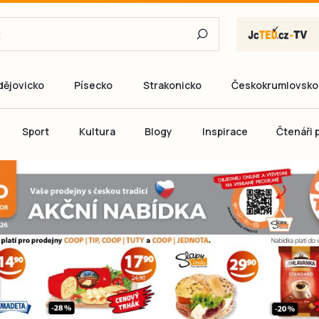
dějovicko
Písecko
Strakonicko
Českokrumlovsko
E-mail
Sport
Kultura
Blogy
Inspirace
Čtenáři p
Heslo
P
Přihlás
Ještě nemám ú