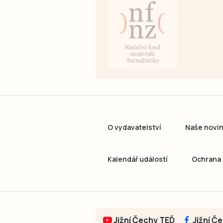
O vydavatelství
Naše novi
Kalendář událostí
Ochrana 
Jižní Čechy TEĎ
Jižní Č