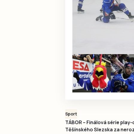
Sport
TÁBOR – Finálová série play-o
Těšínského Slezska za neroz