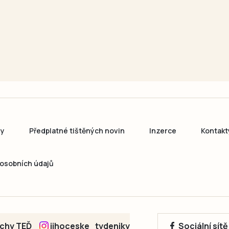
ny
Předplatné tištěných novin
Inzerce
Kontakt
osobních údajů
echy TEĎ
jihoceske_tydeniky
Sociální sít