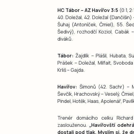
HC Tábor – AZ Havířov 3:5
(0:1, 2
40. Doležal, 42. Doležal (Dančišin) 
Šuhaj (Antoníček, Čmiel), 55. Še
Šedivý), rozhodčí Koziol, Cabák – 
diváků.
Tábor:
Žajdlík – Plášil, Hubata, Su
Prášek – Doležal, Milfait, Svoboda
Krliš – Gajda.
Havířov:
Šimonů (42. Sachr) – Mi
Ševčík, Hrachovský – Veselý, Čmiel,
Pindel, Hotěk, Haas, Apolenář, Pavlí
Trenér domácího celku Richar
zaslouženou.
„Havířovští odehrá
dostali pod tlak. Myslím si, že 