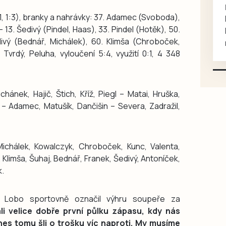
rukou kotě
:1, 1:3), branky a nahrávky: 37. Adamec (Svoboda),
Daruji do dobrých rukou
– 13. Šedivý (Pindel, Haas), 33. Pindel (Hotěk), 50.
kotě-kočka, odčervené,
divý (Bednář, Michálek), 60. Klimša (Chroboček,
mazlivé, ihned k odběru.
Tvrdý, Peluha, vyloučení 5:4, využití 0:1, 4 348
chánek, Hajič, Štich, Kříž, Piegl – Matai, Hruška,
 – Adamec, Matušík, Dančišin – Severa, Zadražil,
chálek, Kowalczyk, Chroboček, Kunc, Valenta,
 Klimša, Šuhaj, Bednář, Franek, Šedivý, Antoníček,
k.
d Lobo sportovně označil výhru soupeře za
li velice dobře první půlku zápasu, kdy nás
dnes tomu šli o trošku víc naproti. My musíme