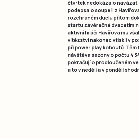
čtvrtek nedokázalo navázat n
podepsalo soupeři z Havířova 
rozehraném duelu přitom do
startu závěrečné dvacetimin
aktivní hráči Havířova mu však
vítězství nakonec vtiskli v 
při power play kohoutů. Těm
návštěva sezony o počtu 4 34
pokračují o prodlouženém ve
a to v neděli a v pondělí shod