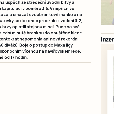
a úspěch ze středeční úvodní bitvy a
kapitulaci v poměru 3:5. V nepříznivě
kázalo smazat dvoubrankové manko a na
utovky se dokonce prodralo k vedení 3:2,
 brzy oplatili stejnou mincí. Punc na své
poslední minutě brankou do opuštěné klece
 tentokrát nepomohla ani nová rekordní
8 diváků. Boje o postup do Maxa ligy
likonočním víkendu na havířovském ledě,
ně od 17 hodin.
Milevsko
Zdarma / za odvoz
Daruji do dobrých