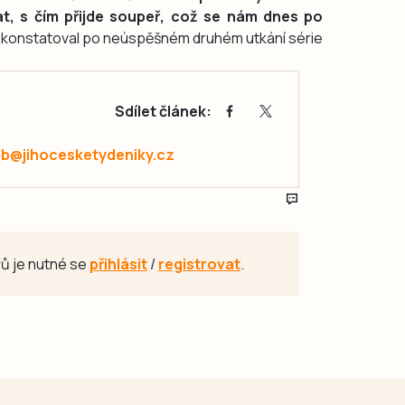
at, s čím přijde soupeř, což se nám dnes po
konstatoval po neúspěšném druhém utkání série
Sdílet článek:
ab@jihocesketydeniky.cz
ů je nutné se
přihlásit
/
registrovat
.