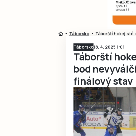
Táborsko
Táborští hokejisté 
Táborsko
18. 4. 2025 1:01
Táborští hok
bod nevyválči
finálový stav