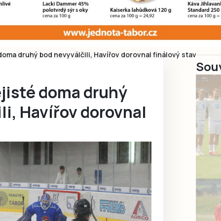
doma druhý bod nevyválčili, Havířov dorovnal finálový stav
Souv
ejisté doma druhý
li, Havířov dorovnal