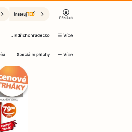
Přihlásit
Více
Jindřichohradecko
Více
íší
Speciální přílohy
Prachaticko
Inzerce
Obnovit heslo
řihlásit se
it se přes Facebook
čet, chci se
Registrovat