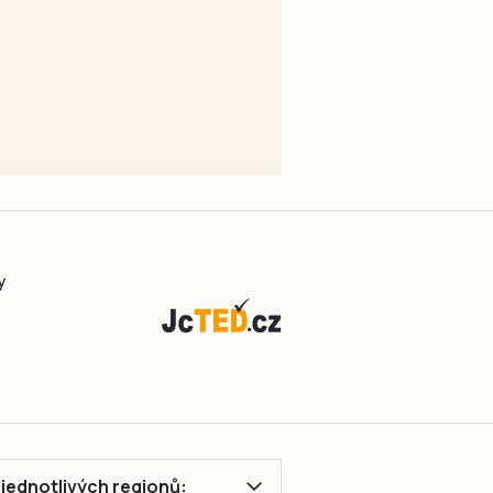
y
ě jednotlivých regionů: