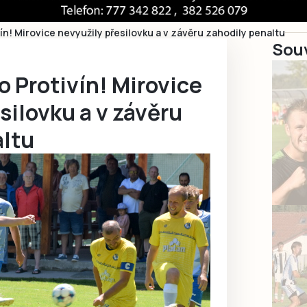
ín! Mirovice nevyužily přesilovku a v závěru zahodily penaltu
Souv
o Protivín! Mirovice
silovku a v závěru
altu