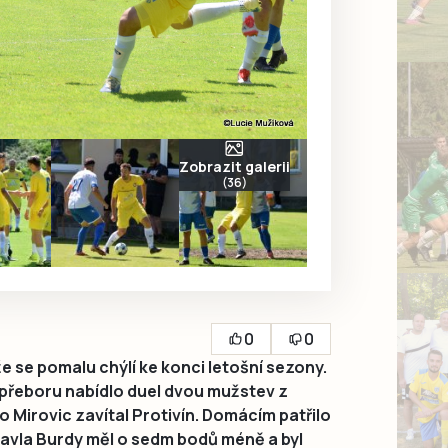
Zobrazit galerii
(36)
0
0
 se pomalu chýlí ke konci letošní sezony.
 přeboru nabídlo duel dvou mužstev z
o Mirovic zavítal Protivín. Domácím patřilo
avla Burdy měl o sedm bodů méně a byl