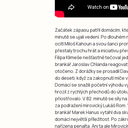
Začátek zápasu patřil domácím, kteř
minutě se ujali vedení. Po dlouh
ocitl Miloš Kahoun a svou šanci pro
přestaly trochu hrát a iniciativu př
Filipa Klimeše nešťastně tečoval j
brankář Jaroslav Chlanda reagovat n
otočeno. Z dorážky se prosadil Davi
do deseti, když za zakopnutí míče v
Domácí se snažili početní výhodu vyu
hrozil z rychlých přechodů do útoku
přiostřovalo. V 82. minutě se síly n
za podražení mirovický Lukáš Rom. 
brankář Marek Hanus vytáhl dva sk
domácí největší příležitost. Po zák
nařízena penalta. Ani ta ale Mirovi