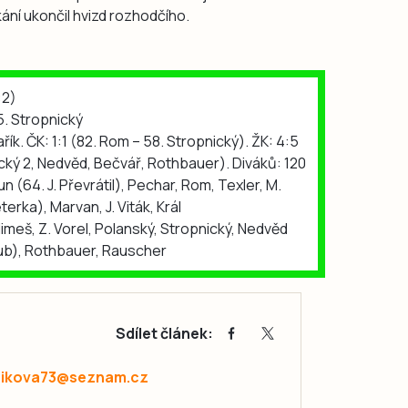
kání ukončil hvizd rozhodčího.
:2)
5. Stropnický
ík. ČK: 1:1 (82. Rom – 58. Stropnický). ŽK: 4:5
cký 2, Nedvěd, Bečvář, Rothbauer). Diváků: 120
n (64. J. Převrátil), Pechar, Rom, Texler, M.
terka), Marvan, J. Viták, Král
Klimeš, Z. Vorel, Polanský, Stropnický, Nedvěd
ub), Rothbauer, Rauscher
Sdílet článek:
zikova73@seznam.cz