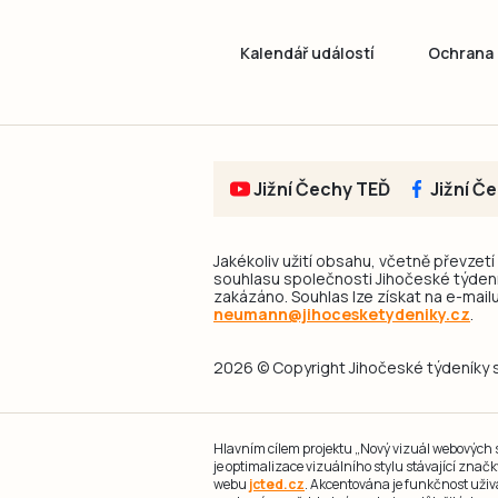
Kalendář událostí
Ochrana 
Jižní Čechy TEĎ
Jižní Č
Jakékoliv užití obsahu, včetně převzetí
souhlasu společnosti Jihočeské týdeník
zakázáno. Souhlas lze získat na e-mailu
neumann@jihocesketydeniky.cz
.
2026 © Copyright Jihočeské týdeníky s.
Hlavním cílem projektu „Nový vizuál webových st
je optimalizace vizuálního stylu stávající zna
webu
jcted.cz
. Akcentována je funkčnost uživ