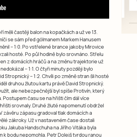
mazlivé, ihned k odběru.
í měli častěji balon na kopačkách a už ve 13.
ém míči se sám před gólmanem Markem Hanusem
měnil – 1:0. Po vstřelené brance jakoby Mirovice
evzali hosté. Po půl hodině bylo srovnáno. Střelu
eden z domácích hráčů a na změnu trajektorie už
edokázal – 1:1. O čtyři minuty později bylo
d Stropnický – 1:2. Chvíli po změně stran šli hosté
iděl druhou žlutou kartu právě David Stropnický.
žít, ale nebezpečnější byl spíše Protivín, který
. Postupem času se na hřišti čím dál více
a hřišti srovnaly. Druhé žluté napomenutí obdržel
V závěru zápasu gradoval tlak domácích a
vělé zákroky. Už v nastaveném čase dostali
roku Jakuba Handschuha na Jiřího Vitáka byla
cím k bodu nepomohla. Petr Dolejš tvrdou ranou