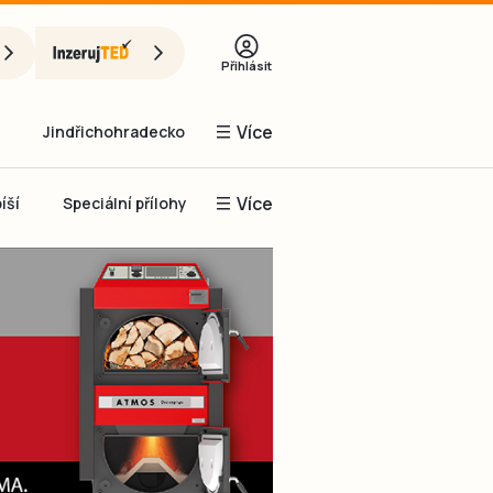
Přihlásit
Více
Jindřichohradecko
Více
íší
Speciální přílohy
Prachaticko
Inzerce
Obnovit heslo
řihlásit se
it se přes Facebook
čet, chci se
Registrovat