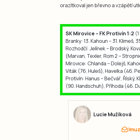
orazítkoval jen břevno a vzápětí ut
SK Mirovice – FK Protivín 1:2
(1
Branky: 13. Kahoun – 31. Klimeš, 3
Rozhodčí: Jelínek – Brodský, Kovař
(Marvan, Texler, Rom 2 – Stropni
Mirovice: Chlanda – Dolejš, Kahou
Viták (76. Huleš), Havelka (46. Pe
Protivín: Hanus – Bečvář, Říský, 
(90. Handschuh), Příhoda (46. D
Lucie Mužíková
lmu