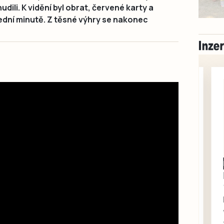
dili. K vidění byl obrat, červené karty a
dní minutě. Z těsné výhry se nakonec
Milevsko
Zdarma / za odvoz
Daruji do dobrých
rukou kotě
Daruji do dobrých rukou
kotě-kočka, odčervené,