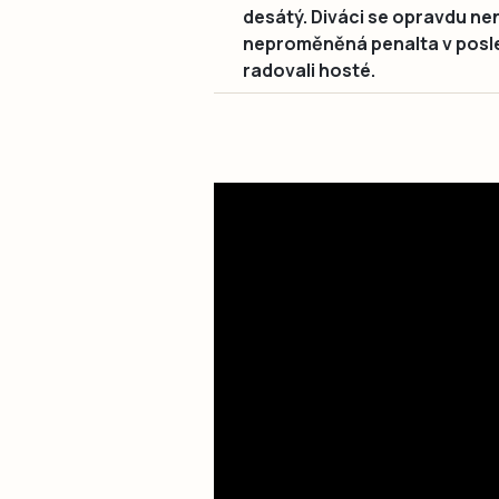
desátý. Diváci se opravdu nenu
neproměněná penalta v posle
radovali hosté.