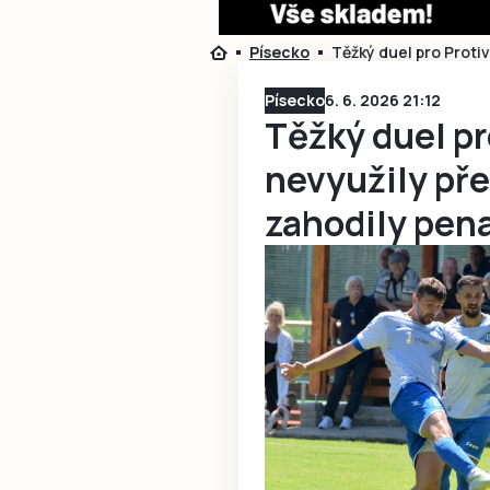
Písecko
Těžký duel pro Protiv
Písecko
6. 6. 2026 21:12
Těžký duel pr
nevyužily pře
zahodily pen