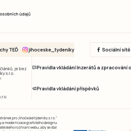
osobních údajů
echy TEĎ
jihoceske_tydeniky
Sociální sít
Pravidla vkládání Inzerátů a zpracování
 článků, je bez
y s.r.o.
:
Pravidla vkládání příspěvků
r.o.
ránek pro Jihočeské týdeníky s.r.o."
čky a modernizace grafického designu
atelského rozhraní webu, aby se stal