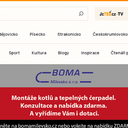
dějovicko
Písecko
Strakonicko
Českokrumlovsko
E-mail
Sport
Kultura
Blogy
Inspirace
Čtenáři p
Heslo
P
Přihlás
Ještě nemám ú