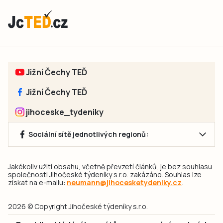
Jižní Čechy TEĎ
Jižní Čechy TEĎ
jihoceske_tydeniky
Sociální sítě jednotlivých regionů:
Jakékoliv užití obsahu, včetně převzetí článků, je bez souhlasu
společnosti Jihočeské týdeníky s.r.o. zakázáno. Souhlas lze
získat na e-mailu:
neumann@jihocesketydeniky.cz
.
2026 © Copyright Jihočeské týdeníky s.r.o.