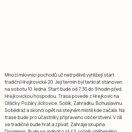
Mnozí milovníci pochodů už netrpělivě vyhlížejí start
tradiční Hrejkovické 20. Její termín byl tenkrát stanoven
na sobotu 10. ledna. Start bude od 7.30 do 9 hodin před
Hrejkovickou hospodou. Trasa povede z Hrejkovic na
Olšičky, Požáry Jickovice, Sobík, Zahrádku, Bohuslavinu,
Sobědraž a skončí opět na stejném místě kde začala. Na
trase bude pro účastníky připraveno občerstvení. V cíli
se tradičně bude hrát a zpívat. Zahraje skupina
Diogenes. Bude se jednat o již 42. ročník oblíbeného