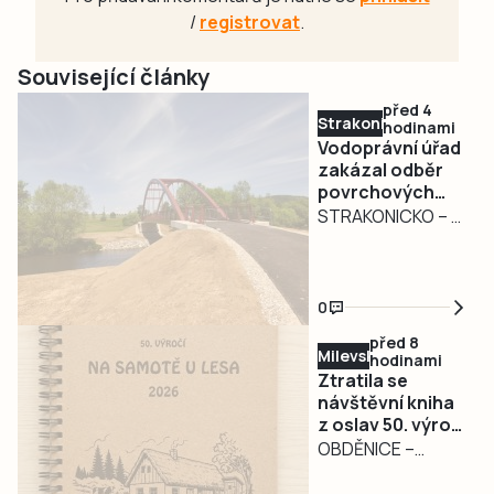
/
registrovat
.
Související články
před 4
Strakonicko
hodinami
Vodoprávní úřad
zakázal odběr
povrchových
vod na
STRAKONICKO – V
Strakonicku
reakci na
současné
hydrologické
0
podmínky vydal
před 8
Městský úřad
Milevsko
hodinami
Strakonice
Ztratila se
opatření obecné
návštěvní kniha
z oslav 50. výročí
povahy, kterým
filmu Na samotě
OBDĚNICE –
dočasně omezuje
u lesa.
Nepříjemná
odběr
Pořadatelé prosí