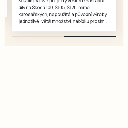
Koupím na své projekty veškeré náhradní
díly na Škoda 100, Š105, Š120, mimo
karosářských, nepoužité a původní výroby,
jednotlivě i větší množství, nabídku prosím
pouze na e-mail: svorpi@seznam.cz.