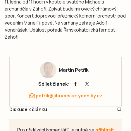
11. ledna od 11 hodin v kostele svatého Michaela
archanděla v Záhoří. Zpívat bude mirovický chrámový
sbor. Koncert doprovodí březnický komorní orchestr pod
vedením Marie Filipové. Na varhany zahraje Adolf
Vondrášek. Událost pořádá Římskokatolická farnost
Záhoří.
Martin Petřík
Sdílet článek:
petrik@jihocesketydeniky.cz
Diskuse k článku
Pro přidávání komentářů je nutné se
přihlásit