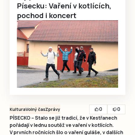
Písecku: Vaření v kotlících,
pochod i koncert
0
0
Kultura
Volný čas
Zprávy
PÍSECKO – Stalo se již tradicí, že v Kestřanech
pořádají v lednu soutěž ve vaření v kotlících.
V prvních ročnících šlo o vaření guláše, v dalších