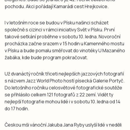
pochodu. Akci pořádají Kamarádi cest Hrejkovice.
I v letošním roce se budou v Písku našinci scházet
společně s cizinci v rámci iniciativy Svět v Písku. První
takové setkání proběhne v sobotu 10. ledna. Novoroční
procházka začne srazem v 15 hodin u Kamenného mostu
v Písku a bude pomalu směřovat do vinotéky U Mazaného
žabáka, kde bude program pokračovat.
Už dvanáctý ročník třiceti nejlepších jazzových fotografií
s názvem Jazz World Photo hostí písecká Galerie Portyč.
Do letošního ročníku celosvětové fotografické soutěže
se přihlásilo celkem 121 fotografů z 22 zemí. Vidět ty
nejlepší fotografie mohou lidé i v sobotu 10. ledna od 14
do 17 hodin.
Českou mši vánoční Jakuba Jana Ryby uslyší lidé v neděli