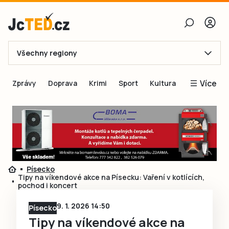
Všechny regiony
E-mail
Více
Zprávy
Doprava
Krimi
Sport
Kultura
Heslo
Blogy
Obnovit heslo
Inspirace
Čtenáři píší
Přihlásit se
Speciální přílohy
Písecko
Přihlásit se přes Facebook
Inzerce
Tipy na víkendové akce na Písecku: Vaření v kotlících,
pochod i koncert
Ještě nemám účet, chci se
Registrovat
9. 1. 2026 14:50
Písecko
Tipy na víkendové akce na