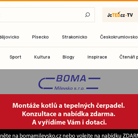
dějovicko
Písecko
Strakonicko
Českokrumlovsko
E-mail
Sport
Kultura
Blogy
Inspirace
Čtenáři p
Heslo
P
Přihlás
Ještě nemám ú