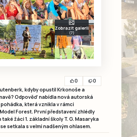
Zobrazit galerii
(7)
0
0
autenberk, kdyby opustil Krkonoše a
umavě? Odpověď nabídla nová autorská
pohádka, která vznikla v rámci
Model Forest. První představení zhlédly
n také žáci 1. základní školy T. G. Masaryka
 se setkala s velmi nadšeným ohlasem.