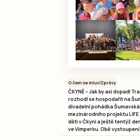
O čem se mluví
Zprávy
ČKYNĚ – Jak by asi dopadl Tr
rozhodl se hospodařit na Š
divadelní pohádka Šumavská 
mezinárodního projektu LIFE 
děti v Čkyni a ještě tentýž de
ve Vimperku. Obě vystoupení