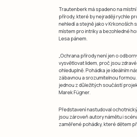
Trautenberk má spadeno na místní h
přírody, které by nejraději rychle 
nehledí a stejně jako v Krkonošíc
místem pro intriky a bezohledné ho
Lesa pánem.
„Ochrana přírody není jen o odborný
vysvětlovat lidem, proč jsou zdravé 
ohleduplně. Pohádka je ideálním nás
zábavnou a srozumitelnou formou. P
jednou z důležitých součástí projek
Marek Fügner.
Představení nastudoval ochotnický
jsou zároveň autory námětu i scéná
zaměřené pohádky, které dětem přib