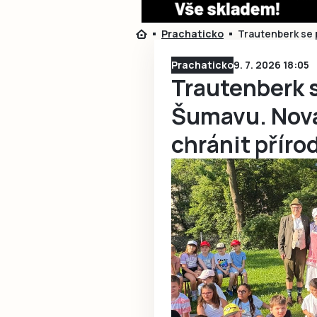
Prachaticko
Trautenberk se 
Prachaticko
9. 7. 2026 18:05
Trautenberk 
Šumavu. Nová
chránit příro