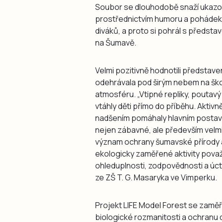
Soubor se dlouhodobě snaží ukazovat
prostřednictvím humoru a pohádek
diváků, a proto si pohrál s předsta
na Šumavě.
Velmi pozitivně hodnotili předsta
odehrávala pod širým nebem na ško
atmosféru. „Vtipné repliky, poutavý
vtáhly děti přímo do příběhu. Aktiv
nadšením pomáhaly hlavním postavá
nejen zábavné, ale především velm
význam ochrany šumavské přírody 
ekologicky zaměřené aktivity považ
ohleduplnosti, zodpovědnosti a úctě 
ze ZŠ T. G. Masaryka ve Vimperku.
Projekt LIFE Model Forest se zamě
biologické rozmanitosti a ochranu d