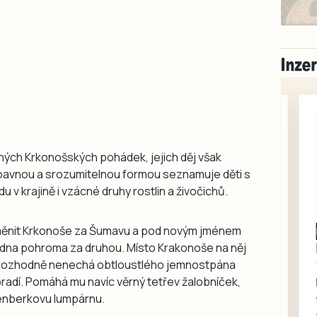
ných Krkonošských pohádek, jejich děj však
bavnou a srozumitelnou formou seznamuje děti s
du v krajině i vzácné druhy rostlin a živočichů.
měnit Krkonoše za Šumavu a pod novým jménem
Milevsko
 jedna pohroma za druhou. Místo Krakonoše na něj
Zdarma / za odvoz
Daruji do dobrých
 si rozhodně nenechá obtloustlého jemnostpána
rukou kotě
pradí. Pomáhá mu navíc věrný tetřev žalobníček,
tenberkovu lumpárnu.
Daruji do dobrých rukou
kotě-kočka, odčervené,