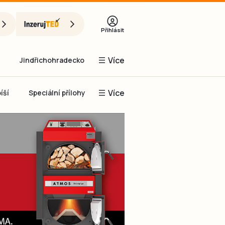
Přihlásit
Více
Jindřichohradecko
Více
íší
Speciální přílohy
Prachaticko
Inzerce
Obnovit heslo
řihlásit se
it se přes Facebook
čet, chci se
Registrovat