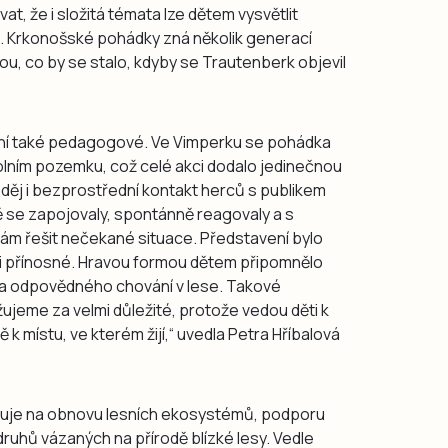
, že i složitá témata lze dětem vysvětlit
. Krkonošské pohádky zná několik generací
vou, co by se stalo, kdyby se Trautenberk objevil
vení také pedagogové. Ve Vimperku se pohádka
lním pozemku, což celé akci dodalo jedinečnou
 děj i bezprostřední kontakt herců s publikem
ně se zapojovaly, spontánně reagovaly a s
m řešit nečekané situace. Představení bylo
i přínosné. Hravou formou dětem připomnělo
a odpovědného chování v lese. Takové
ujeme za velmi důležité, protože vedou děti k
k místu, ve kterém žijí,“ uvedla Petra Hříbalová
řuje na obnovu lesních ekosystémů, podporu
ruhů vázaných na přírodě blízké lesy. Vedle