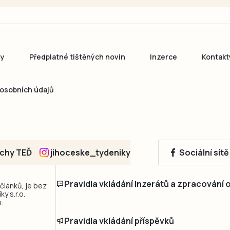
ny
Předplatné tištěných novin
Inzerce
Kontakt
osobních údajů
echy TEĎ
jihoceske_tydeniky
Sociální sít
Pravidla vkládání Inzerátů a zpracování
 článků, je bez
y s.r.o.
:
Pravidla vkládání příspěvků