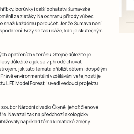
mazlivé, ihned k odběru.
říbky, borůvky i další bohatství šumavské
proměnil za zlaťáky. Na ochranu přírody vůbec
h se snaží každému poroučet. Jenže Šumava není
spodaření. Brzy se tak ukáže, kdo je skutečným
ch opatřeních v terénu. Stejně důležité je
lesy důležité a jak se v přírodě chovat
trojem, jak tato témata přiblížit dětem i dospělým
rávě environmentální vzdělávání veřejnosti je
tu LIFE Model Forest,“ uvedl vedoucí projektu
 soubor Národní divadlo Čkyně, jehož členové
ře. Navázali tak na předchozí ekologicky
ližovaly například téma klimatické změny.