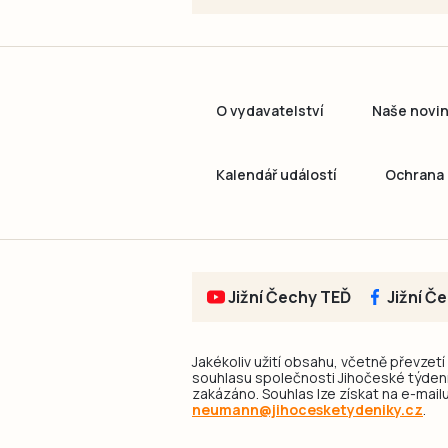
O vydavatelství
Naše novi
Kalendář událostí
Ochrana 
Jižní Čechy TEĎ
Jižní Č
Jakékoliv užití obsahu, včetně převzetí
souhlasu společnosti Jihočeské týdeník
zakázáno. Souhlas lze získat na e-mailu
neumann@jihocesketydeniky.cz
.