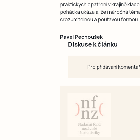
praktických opatření v krajině klad
pohádka ukázala, že i náročná témat
srozumitelnou a poutavou formou.
Pavel Pechoušek
Diskuse k článku
Pro přidávání komentář