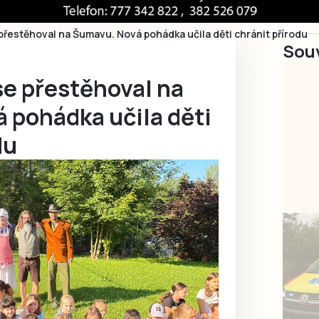
přestěhoval na Šumavu. Nová pohádka učila děti chránit přírodu
Souv
se přestěhoval na
 pohádka učila děti
du