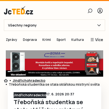
Všechny regiony
E-mail
Více
Zprávy
Doprava
Krimi
Sport
Kultura
Heslo
Blogy
Obnovit heslo
Inspirace
Čtenáři píší
Přihlásit se
Speciální přílohy
Jindřichohradecko
Přihlásit se přes Facebook
Inzerce
Třeboňská studentka se stala sklářskou mistryní světa
Ještě nemám účet, chci se
Registrovat
17. 6. 2026 20:37
Jindřichohradecko
Třeboňská studentka se