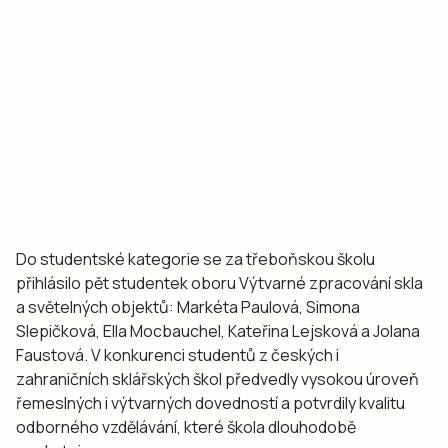
Do studentské kategorie se za třeboňskou školu
přihlásilo pět studentek oboru Výtvarné zpracování skla
a světelných objektů: Markéta Paulová, Simona
Slepičková, Ella Mocbauchel, Kateřina Lejsková a Jolana
Faustová. V konkurenci studentů z českých i
zahraničních sklářských škol předvedly vysokou úroveň
řemeslných i výtvarných dovedností a potvrdily kvalitu
odborného vzdělávání, které škola dlouhodobě