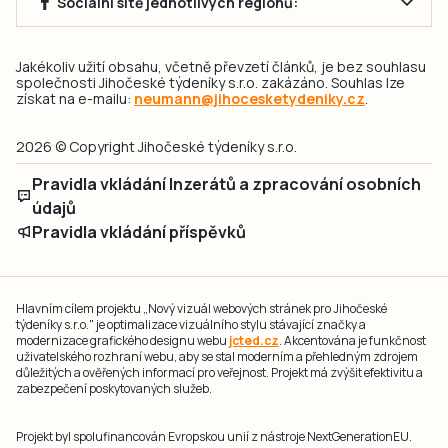
Sociální sítě jednotlivých regionů:
Jakékoliv užití obsahu, včetně převzetí článků, je bez souhlasu
společnosti Jihočeské týdeníky s.r.o. zakázáno. Souhlas lze
získat na e-mailu:
neumann@jihocesketydeniky.cz
.
2026 © Copyright Jihočeské týdeníky s.r.o.
Pravidla vkládání Inzerátů a zpracování osobních
údajů
Pravidla vkládání příspěvků
Hlavním cílem projektu „Nový vizuál webových stránek pro Jihočeské
týdeníky s.r.o." je optimalizace vizuálního stylu stávající značky a
modernizace grafického designu webu
jcted.cz
. Akcentována je funkčnost
uživatelského rozhraní webu, aby se stal moderním a přehledným zdrojem
důležitých a ověřených informací pro veřejnost. Projekt má zvýšit efektivitu a
zabezpečení poskytovaných služeb.
Projekt byl spolufinancován Evropskou unií z nástroje NextGenerationEU.