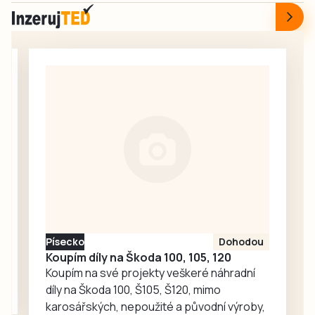
nádražní budovy
sportovcům.
v Táboře. Začal
srpen a neděje se
nic. Redakce
proto oslovila
Správu železnic
se žádostí o
vysvětlení.
Ředitelka odboru
komunikace Nela
Friebová
odpověděla.
Písecko
Dohodou
Koupím díly na Škoda 100, 105, 120
Koupím na své projekty veškeré náhradní
díly na Škoda 100, Š105, Š120, mimo
karosářských, nepoužité a původní výroby,