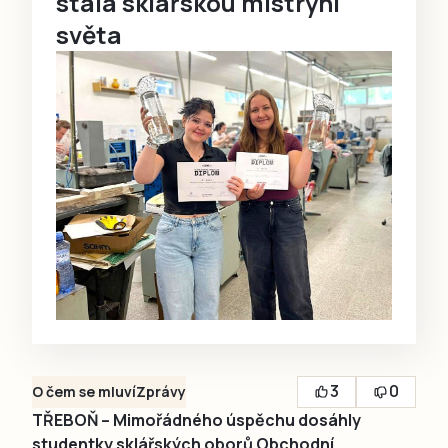
stala sklářskou mistryní
světa
3
0
O čem se mluví
Zprávy
TŘEBOŇ – Mimořádného úspěchu dosáhly
studentky sklářských oborů Obchodní