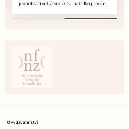
jednotlivě i větší množství, nabídku prosím
pouze na e-mail: svorpi@seznam.cz.
O vydavatelství